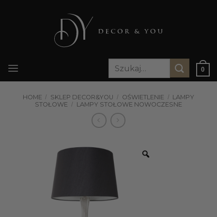
Przewiń
do
zawartości
Szukaj:
0
HOME
/
SKLEP DECOR&YOU
/
OŚWIETLENIE
/
LAMPY
STOŁOWE
/
LAMPY STOŁOWE NOWOCZESNE