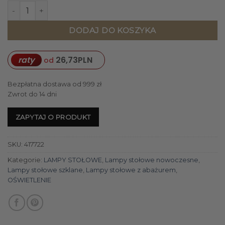
ilość LAMPA MEGI (01) O 32 X 73 CM CZARNY
DODAJ DO KOSZYKA
raty
26,73
PLN
od
Bezpłatna dostawa od 999 zł
Zwrot do 14 dni
ZAPYTAJ O PRODUKT
SKU:
417722
Kategorie:
LAMPY STOŁOWE
,
Lampy stołowe nowoczesne
,
Lampy stołowe szklane
,
Lampy stołowe z abażurem
,
OŚWIETLENIE