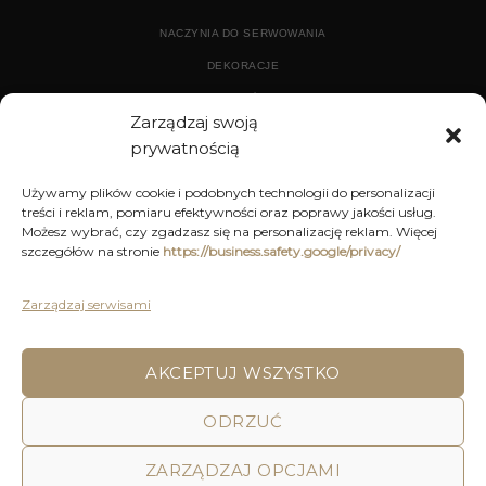
NACZYNIA DO SERWOWANIA
DEKORACJE
WYPOSAŻENIE
Zarządzaj swoją
prywatnością
ARCHIWUM
Używamy plików cookie i podobnych technologii do personalizacji
treści i reklam, pomiaru efektywności oraz poprawy jakości usług.
DEKORACJE
Możesz wybrać, czy zgadzasz się na personalizację reklam. Więcej
szczegółów na stronie
https://business.safety.google/privacy/
KUCHNIA
MEBLE
Zarządzaj serwisami
OŚWIETLENIE
AKCEPTUJ WSZYSTKO
POLITYKA PRYWATNOŚCI
REGULAMIN SKLEPU ON-LINE
ODRZUĆ
WYSYŁKA
DOSTAWA
ZWROTY I REKLAMACJE
HOME
DECOR AND YOU
ZARZĄDZAJ OPCJAMI
Decor & You | Home Decorations | Home Accessories |