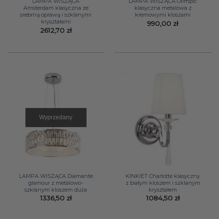
LAMPA WISZĄCA
LAMPA WISZĄCA Olimpic
Amsterdam klasyczna ze
klasyczna metalowa z
srebrną oprawą i szklanymi
kremowymi kloszami
kryształami
990,00
zł
2612,70
zł
Wyprzedany
LAMPA WISZĄCA Diamante
KINKIET Charlotte klasyczny
glamour z metalowo-
z białym kloszem i szklanym
szklanym kloszem duża
kryształem
1336,50
zł
1084,50
zł