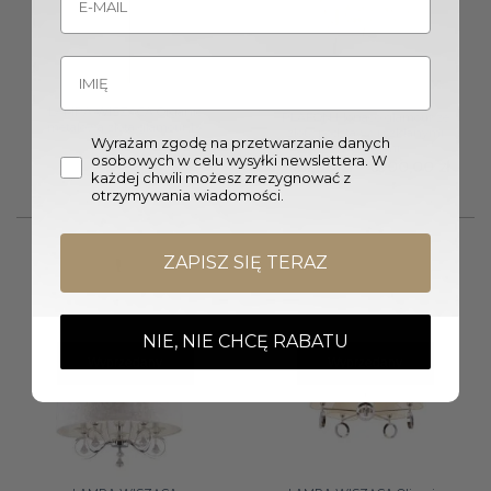
LAMPA WISZĄCA Organic
PLAFON Monaco glamour ze
metalowa złota glamour 1 x
złotą podstawą i szklanymi
Wyrażam zgodę na przetwarzanie danych
LED
elementami
osobowych w celu wysyłki newslettera. W
391,50
zł
Zakr
3361,00
zł
–
6900,00
zł
każdej chwili możesz zrezygnować z
cen:
od
otrzymywania wiadomości.
3361,
do
6900,
ZAPISZ SIĘ TERAZ
NIE, NIE CHCĘ RABATU
Wyprzedany
Wyprzedany