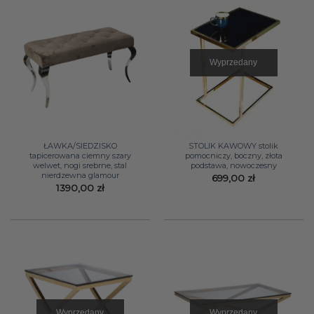
Wyprzedany
ŁAWKA/SIEDZISKO
STOLIK KAWOWY stolik
tapicerowana ciemny szary
pomocniczy, boczny, złota
welwet, nogi srebrne, stal
podstawa, nowoczesny
nierdzewna glamour
699,00
zł
1390,00
zł
Wyprzedany
Wyprzedany