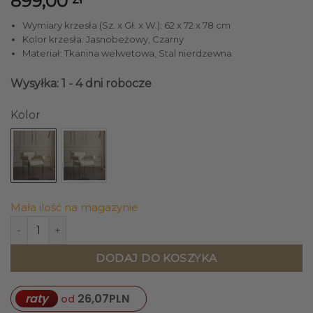
899,00
Wymiary krzesła (Sz. x Gł. x W.): 62 x 72 x 78 cm
Kolor krzesła: Jasnobeżowy, Czarny
Materiał: Tkanina welwetowa, Stal nierdzewna
Wysyłka: 1 - 4 dni robocze
Kolor
Mała ilość na magazynie
ilość KRZESŁO na czarnych, metalowych nogach, jasnobeżow
DODAJ DO KOSZYKA
raty
26,07
PLN
od