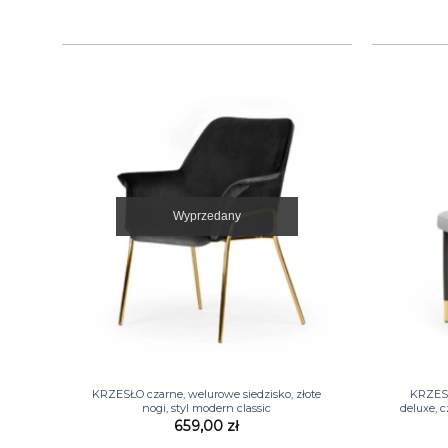
Wyprzedany
+
+
KRZESŁO czarne, welurowe siedzisko, złote
KRZESŁ
nogi, styl modern classic
deluxe, 
659,00
zł