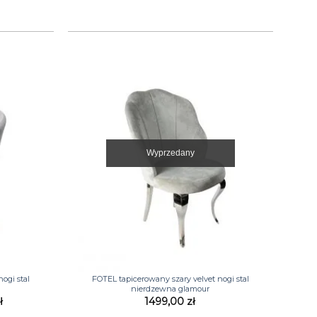
Wyprzedany
+
ogi stal
FOTEL tapicerowany szary velvet nogi stal
nierdzewna glamour
a
Aktualna
ł
1499,00
zł
cena