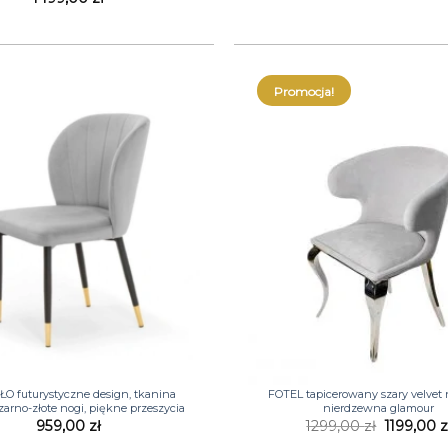
Promocja!
+
O futurystyczne design, tkanina
FOTEL tapicerowany szary velvet n
czarno-złote nogi, piękne przeszycia
nierdzewna glamour
Pierwotn
959,00
zł
1299,00
zł
1199,00
z
cena