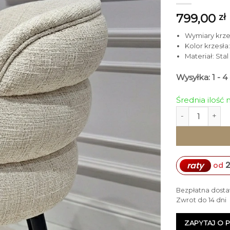
799,00
zł
Wymiary krzesł
Kolor krzesła
Materiał: Sta
Wysyłka: 1 - 
Średnia ilość
ilość KRZESŁO 
2
raty
od
Bezpłatna dosta
Zwrot do 14 dni
ZAPYTAJ O 