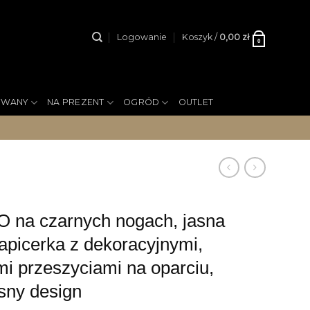
Logowanie
Koszyk /
0,00
zł
0
YWANY
NA PREZENT
OGRÓD
OUTLET
na czarnych nogach, jasna
apicerka z dekoracyjnymi,
i przeszyciami na oparciu,
sny design