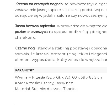
to nowoczesny i elega
Krzesło na czarnych nogach
zestawienie jasnej tapicerki z czarną podstawą n
odnajdzie się w jadalni, salonie czy nowoczesnym 
wprowadza do wnętrza ciepł
Jasna beżowa tapicerka
podkreślają designer
poziome przeszycia na oparciu
charakteru.
stanowią stabilną podstawę i doskonal
Czarne nogi
sprawia, że
prezentuje się lekko i eleganck
krzesło
element wyposażenia, który wnosi do wnętrza ha
PARAMETRY
Wymiary krzesła (Sz. x Gł. x W.): 60 x 59 x 83,5 cm
Kolor krzesła: Czarny, Jasny beż
Materiał: Stal nierdzewna, Tkanina