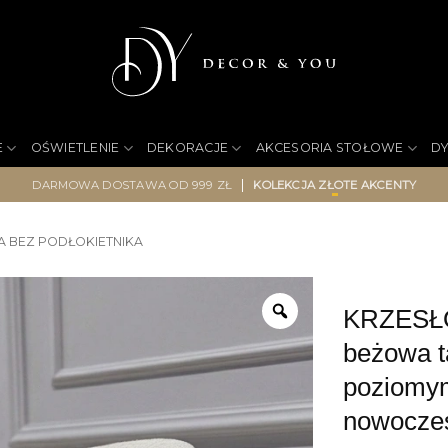
E
OŚWIETLENIE
DEKORACJE
AKCESORIA STOŁOWE
D
|
DARMOWA DOSTAWA OD 999 ZŁ
KOLEKCJA ZŁOTE AKCENTY
A BEZ PODŁOKIETNIKA
KRZESŁO 
beżowa t
poziomym
nowocze