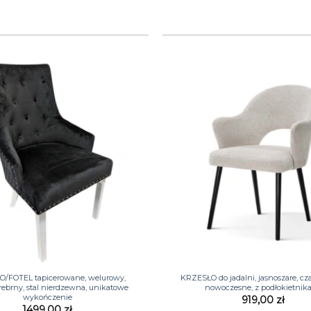
+
/FOTEL tapicerowane, welurowy,
KRZESŁO do jadalni, jasnoszare, cz
srebrny, stal nierdzewna, unikatowe
nowoczesne, z podłokietnik
wykończenie
919,00
zł
1499,00
zł