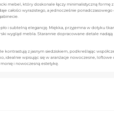
ncki mebel, który doskonale łączy minimalistyczną formę
adaje całości wyrazistego, a jednocześnie ponadczasowego 
gabinecie.
o i subtelną elegancję. Miękka, przyjemna w dotyku tkan
ski wygląd mebla. Starannie dopracowane detale nadają 
e kontrastują z jasnym siedziskiem, podkreślając współczes
o, idealnie wpisując się w aranżacje nowoczesne, loftowe o
rmonię i nowoczesną estetykę.