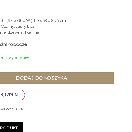
a (Sz. x Gł. x W.): 60 x 59 x 83,5 cm
: Czarny, Jasny beż
l nierdzewna, Tkanina
4 dni robocze
 na magazynie
na czarnych nogach, jasna beżowa tapicerka z dekoracyjnymi, 
DODAJ DO KOSZYKA
3,17
PLN
wa od 999 zł
PRODUKT