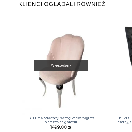
KLIENCI OGLĄDALI RÓWNIEŻ
Wyprzedany
+
+
FOTEL tapicerowany różowy velvet nogi stal
KRZESŁO
nierdzewna glamour
czarny, 
1499,00
zł