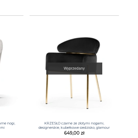
Wyprzedany
+
arne nogi,
KRZESŁO czarne ze złotymi nogami,
ami
designerskie, kubełkowe siedzisko, glamour
649,00
zł