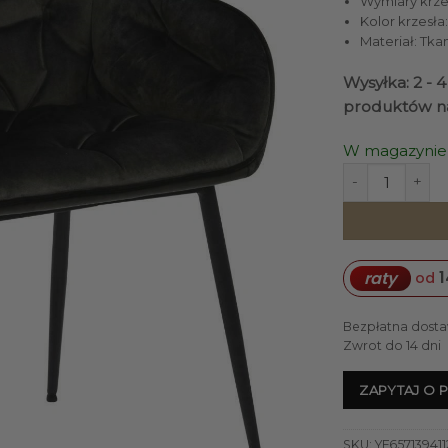
Wymiary krzesł
Kolor krzesła
Materiał: Tka
Wysyłka: 2 - 
produktów n
W magazynie
ilość KRZESŁO 
1
raty
od
Bezpłatna dosta
Zwrot do 14 dni
ZAPYTAJ O 
SKU:
YF65713941