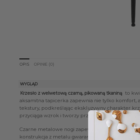
OPIS
OPINIE (0)
WYGLĄD
to kwi
Krzesło z welwetową czarną, pikowaną tkaniną
aksamitna tapicerka zapewnia nie tylko komfort,
tekstury, podkreślając ekskluzywny charakter krz
przyciąga wzrok i tworzy przytulną atmosferę.
Czarne metalowe nogi zapewniają stabilność i trw
konstrukcja z metalu gwarantuje długowieczność m