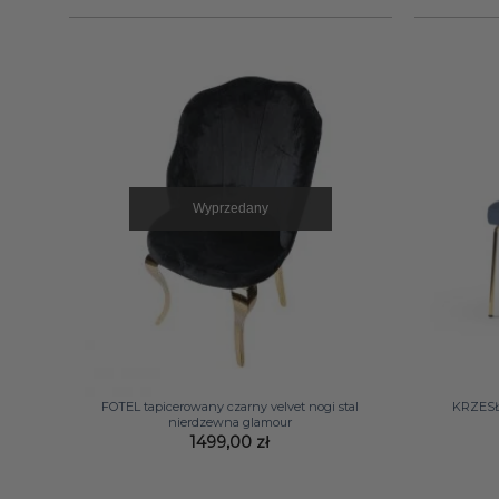
Wyprzedany
+
+
FOTEL tapicerowany czarny velvet nogi stal
KRZESŁO
nierdzewna glamour
1499,00
zł