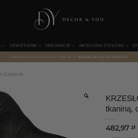
E
OŚWIETLENIE
DEKORACJE
AKCESORIA STOŁOWE
D
|
DARMOWA DOSTAWA OD 999 ZŁ
KOLEKCJA ZŁOTE AKCENTY
A GLAMOUR
KRZESŁO
tkaniną,
482,97
zł