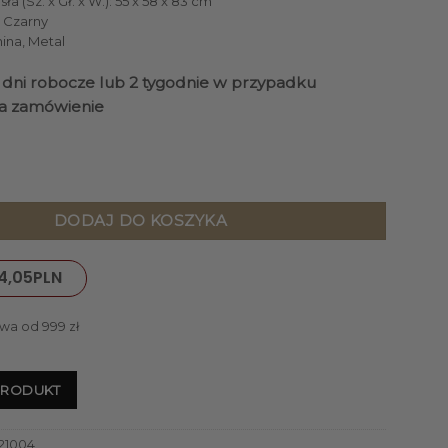
a (Sz. x Gł. x W.): 55 x 58 x 83 cm
: Czarny
nina, Metal
4 dni robocze lub 2 tygodnie w przypadku
a zamówienie
z welwetową czarną, pikowaną tkaniną, czarne metalowe nogi,
DODAJ DO KOSZYKA
4,05
PLN
wa od 999 zł
PRODUKT
121004