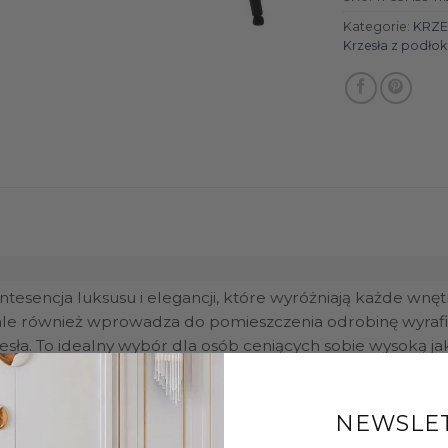
Kategorie:
KRZE
Krzesła z podłok
ntesencja luksusu i elegancji, które wyróżniają każde w
 ale również wprowadza do pomieszczenia odrobinę wyrafi
esła. To idealny wybór dla osób ceniących sobie wysoką ja
ałość, doskonale komponując się z pikowaną tapicerką, tw
NEWSLE
ebla, a jej minimalistyczny design podkreśla nowoczesny