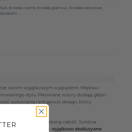
SŁA
,
Krzesła czarne
,
Krzesła glamour
,
Krzesła welurowe
,
ietnikiem
nętrze swoim wyjątkowym wyglądem. Miękka i
nowanego stylu. Pikowane wzory dodają głębi i
kość wykonania i elegancki design, który
orząc spójną i nowoczesną całość. Solidna
TTER
 charakter krzesła. To
wyjątkowo ekskluzywne