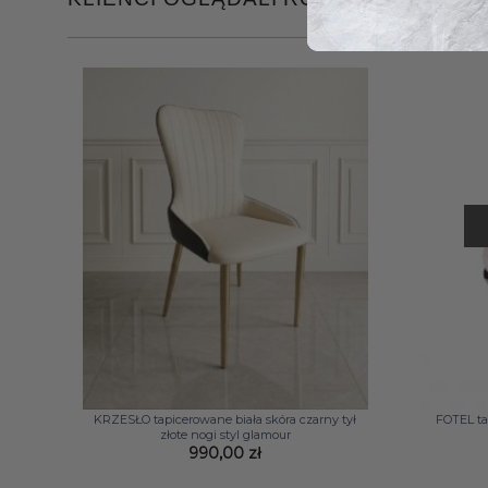
+
+
KRZESŁO tapicerowane biała skóra czarny tył
FOTEL ta
złote nogi styl glamour
990,00
zł