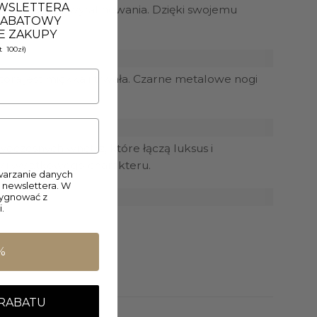
EWSLETTERA
jąc im klasy i wyrafinowania. Dzięki swojemu
 RABATOWY
E ZAKUPY
 100zł)
óra jest miękka i trwała. Czarne metalowe nogi
woczesnych wnętrz, które łączą luksus i
sy i wyjątkowego charakteru.
arzanie danych
 newslettera. W
zygnować z
.
%
 RABATU