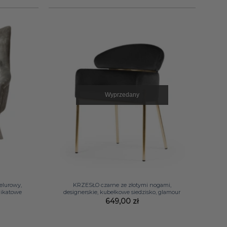
ł.
1199,00 zł.
1799,00 zł.
1299,00 zł.
Wyprzedany
+
elurowy,
KRZESŁO czarne ze złotymi nogami,
unikatowe
designerskie, kubełkowe siedzisko, glamour
649,00
zł