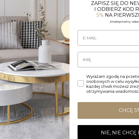
ZAPISZ SIĘ DO N
ch, stylowych jadalniach oraz designerskich biurach, doda
I ODBIERZ KOD
ktem każdego wnętrza, w którym się znajdzie.
5%
NA PIERWSZ
(maksymalny rabat
ystując luksusową welwetową, czarną, pikowaną tkaninę, kt
ześnie stabilność i wytrzymałość konstrukcji.
idealnie pasuje do eleganckich, no
rnymi metalowymi nogami
w industrialnych oraz glamour aranżacjach, dodając im kla
Wyrażam zgodę na przetw
osobowych w celu wysyłki
każdej chwili możesz zre
otrzymywania wiadomości
CHCĘ 5
NIE, NIE CHCĘ