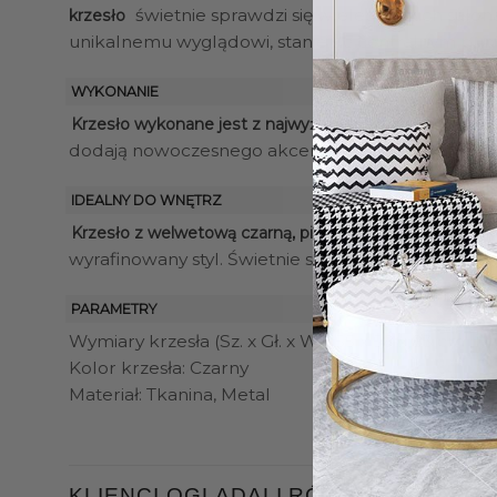
świetnie sprawdzi się w eleganckich salona
krzesło
unikalnemu wyglądowi, stanie się centralnym pun
WYKONANIE
, wykorz
Krzesło wykonane jest z najwyższą precyzją
dodają nowoczesnego akcentu, zapewniając jednoc
IDEALNY DO WNĘTRZ
Krzesło z welwetową czarną, pikowaną tkaniną i cza
wyrafinowany styl. Świetnie sprawdzi się również 
PARAMETRY
Wymiary krzesła (Sz. x Gł. x W.): 55 x 58 x 83 cm
Kolor krzesła: Czarny
Materiał: Tkanina, Metal
KLIENCI OGLĄDALI RÓWNIEŻ