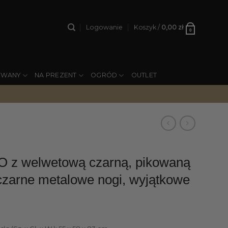
Logowanie
Koszyk /
0,00
zł
0
YWANY
NA PREZENT
OGRÓD
OUTLET
 z welwetową czarną, pikowaną
 czarne metalowe nogi, wyjątkowe