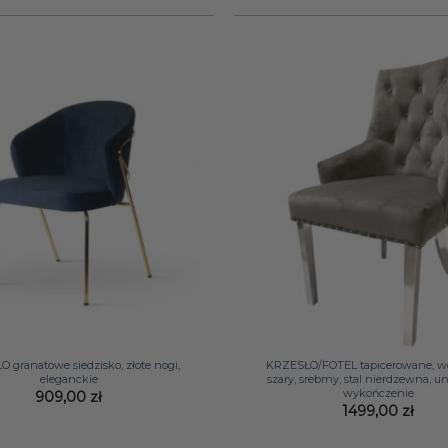
1299,00 z
+
 granatowe siedzisko, złote nogi,
KRZESŁO/FOTEL tapicerowane, w
eleganckie
szary, srebrny, stal nierdzewna, 
wykończenie
909,00
zł
1499,00
zł