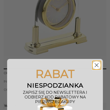
RABAT
OPIS
INFORMACJE DODATKOWE
NIESPODZIANKA
OPINIE (0)
ZAPISZ SIĘ DO NEWSLETTERA I
ODBIERZ KOD RABATOWY NA
PIERWSZE ZAKUPY
WYGLĄD