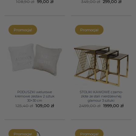
Pierwotna
Aktualna
Pierwotna
Aktual
108,90
zł
99,00
zł
349,00
zł
299,00
zł
cena
cena
cena
cena
wynosiła:
wynosi:
wynosiła:
wynosi
108,90 zł.
99,00 zł.
349,00 zł.
299,00 
Promocja!
Promocja!
PODUSZKI welurowe
STOLIKI KAWOWE czarno-
kremowe zestaw 2 sztuk
złote ze stali nierdzewnej
30×30 cm
glamour 3 sztuki
Pierwotna
Aktualna
Pierwotna
Aktua
125,40
zł
109,00
zł
2499,00
zł
1999,00
zł
cena
cena
cena
cena
wynosiła:
wynosi:
wynosiła:
wynos
125,40 zł.
109,00 zł.
2499,00 zł.
1999,0
Promocja!
Promocja!