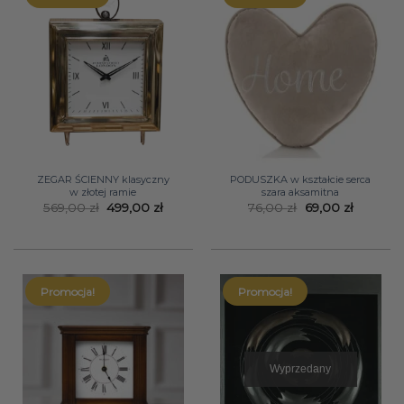
ZEGAR ŚCIENNY klasyczny
PODUSZKA w kształcie serca
w złotej ramie
szara aksamitna
Pierwotna
Aktualna
Pierwotna
Aktualn
569,00
zł
499,00
zł
76,00
zł
69,00
zł
cena
cena
cena
cena
wynosiła:
wynosi:
wynosiła:
wynosi:
569,00 zł.
499,00 zł.
76,00 zł.
69,00 zł.
Promocja!
Promocja!
Wyprzedany