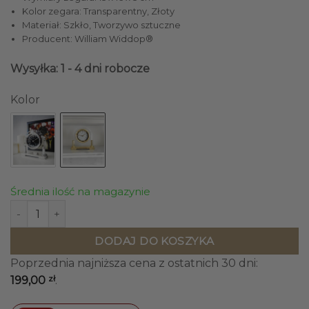
wynosiła:
wynosi:
Kolor zegara: Transparentny, Złoty
229,90 zł.
199,00 zł.
Materiał: Szkło, Tworzywo sztuczne
Producent: William Widdop®
Wysyłka: 1 - 4 dni robocze
Kolor
Średnia ilość na magazynie
ilość ZEGAR STOJĄCY szklana podstawa złota tarcza klasyc
DODAJ DO KOSZYKA
Poprzednia najniższa cena z ostatnich 30 dni:
zł
199,00
.