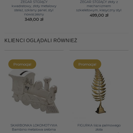
ZEGAR STOJĄCY
ZEGAR STOJĄCY złoty z
kwadratowy, złoty metalowy
mechanizmem
stelaż, szklany panel, styl
szkieletowym, klasyczny styl
nowoczesny
499,00
zł
349,00
zł
KLIENCI OGLĄDALI RÓWNIEŻ
Promocja!
Promocja!
SKARBONKA LOKOMOTYWA
FIGURKA liścia palmowego
Bambino metalowa srebrna
złota