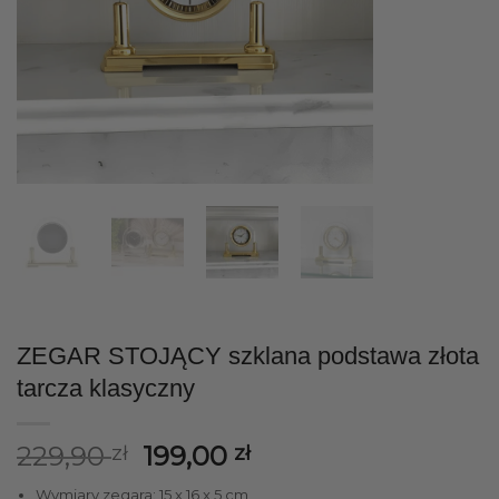
ZEGAR STOJĄCY szklana podstawa złota
tarcza klasyczny
Pierwotna
Aktualna
229,90
199,00
zł
zł
cena
cena
Wymiary zegara: 15 x 16 x 5 cm