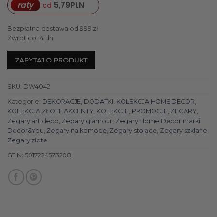
raty
5,79
PLN
od
Bezpłatna dostawa od 999 zł
Zwrot do 14 dni
ZAPYTAJ O PRODUKT
SKU:
DW4042
Kategorie:
DEKORACJE
,
DODATKI
,
KOLEKCJA HOME DECOR
,
KOLEKCJA ZŁOTE AKCENTY
,
KOLEKCJE
,
PROMOCJE
,
ZEGARY
,
Zegary art deco
,
Zegary glamour
,
Zegary Home Decor marki
Decor&You
,
Zegary na komodę
,
Zegary stojące
,
Zegary szklane
,
Zegary złote
GTIN:
5017224573208