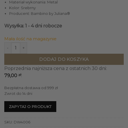
Materiał wykonania: Metal
86,90 zł.
79,00 zł.
Kolor: Srebrny
Producent: Bambino by Juliana®
Wysyłka: 1 - 4 dni robocze
Mała ilość na magazynie
ilość SKARBONKA ŚWINKA Bambino metalowa srebrna
DODAJ DO KOSZYKA
Poprzednia najniższa cena z ostatnich 30 dni:
zł
79,00
.
Bezpłatna dostawa od 999 zł
Zwrot do 14 dni
ZAPYTAJ O PRODUKT
SKU:
DW4006