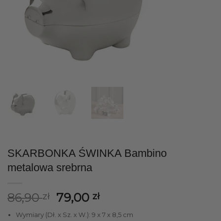
SKARBONKA ŚWINKA Bambino
metalowa srebrna
Pierwotna
Aktualna
86,90
79,00
zł
zł
cena
cena
Wymiary (Dł. x Sz. x W.): 9 x 7 x 8,5 cm
wynosiła:
wynosi: