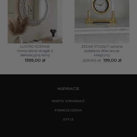
LUSTRO ŚCIENNE
ZEGAR STOJĄCY szklana
nowoczesne okrągłe z
podstawa złota tarcza
dekoracyjną ramą
klasyczny
Pierwotna
Aktual
1599,00
zł
229,90
zł
199,00
zł
cena
cena
wynosiła:
wynosi:
229,90 zł.
199,00 z
INSPIRACJE
WARTO SPRAWDZIĆ
POMIESZCZENIA
STYLE