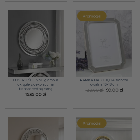
Promocja!
LUSTRO ŚCIENNE glamour
RAMKA NA ZDJĘCIA srebrna
okrągłe z dekoracyjna
owalna 13×18 cm
transparentną ramą
Pierwotna
Aktualn
138,60
zł
99,00
zł
cena
cena
1535,00
zł
wynosiła:
wynosi:
138,60 zł.
99,00 zł
Promocja!