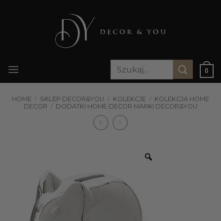
Przewiń
do
zawartości
Szukaj:
0
HOME
/
SKLEP DECOR&YOU
/
KOLEKCJE
/
KOLEKCJA HOME
DECOR
/
DODATKI HOME DECOR MARKI DECOR&YOU