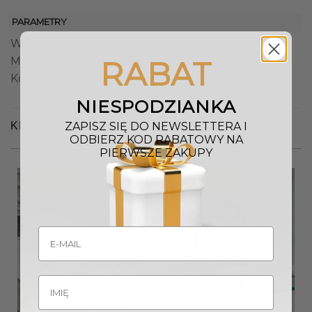
PARAMETRY
Wymiary: 8.5x9x7 cm
Materiał: metal
RABAT
Kolor: srebrny
NIESPODZIANKA
KLIENCI OGLĄDALI RÓWNIEŻ
ZAPISZ SIĘ DO NEWSLETTERA I
ODBIERZ KOD RABATOWY NA
PIERWSZE ZAKUPY
Promocja!
Promocja!
Wyprzedany