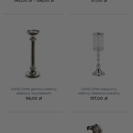
Zakres
143,00
zł
–
156,00
zł
57,00
zł
cen:
od
143,00 zł
do
156,00 zł
ŚWIECZNIK glamour srebrny
ŚWIECZNIK klasyczny
zdobiony kryształkami
srebrny metalowo-szklany
96,00
zł
157,00
zł