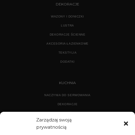
DEKORACJE
WAZONY I DONICZKI
LUSTRA
DEKORACJE ŚCIENNE
AKCESORIA ŁAZIENKOWE
TEKSTYLIA
DODATKI
KUCHNIA
NACZYNIA DO SERWOWANIA
DEKORACJE
WYPOSAŻENIE
Zarządzaj swoją
prywatnością
ARCHIWUM