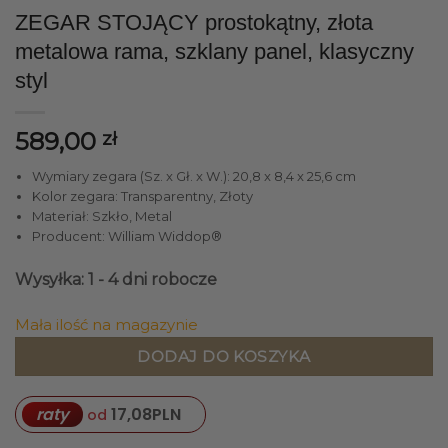
ZEGAR STOJĄCY prostokątny, złota
metalowa rama, szklany panel, klasyczny
styl
589,00
zł
Wymiary zegara (Sz. x Gł. x W.): 20,8 x 8,4 x 25,6 cm
Kolor zegara: Transparentny, Złoty
Materiał: Szkło, Metal
Producent: William Widdop®
Wysyłka: 1 - 4 dni robocze
Mała ilość na magazynie
DODAJ DO KOSZYKA
raty
17,08
PLN
od