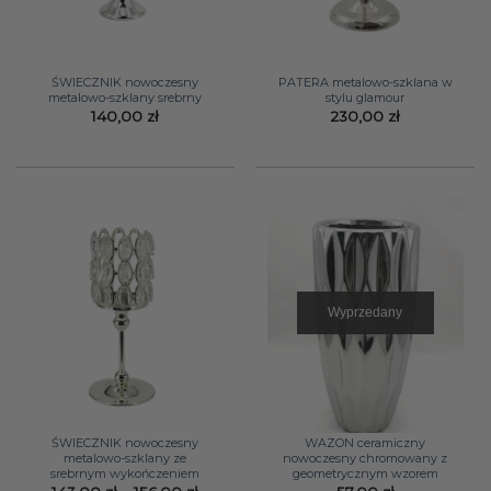
ŚWIECZNIK nowoczesny
PATERA metalowo-szklana w
metalowo-szklany srebrny
stylu glamour
140,00
zł
230,00
zł
Wyprzedany
ŚWIECZNIK nowoczesny
WAZON ceramiczny
metalowo-szklany ze
nowoczesny chromowany z
srebrnym wykończeniem
geometrycznym wzorem