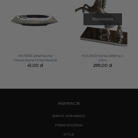
Wyprzedany
PATERA ceramiczna
FIGURKA konia srebrna z
nowoczesna chromowana
niklu
41,00
zł
299,00
zł
INSPIRACJE
WARTO SPRAWDZIĆ
POMIESZCZENIA
STYLE