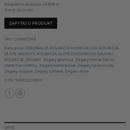
Bezpłatna dostawa od 999 zł
Zwrot do 14 dni
ZAPYTAJ O PRODUKT
SKU:
DW4W2943
Kategorie:
DEKORACJE
,
KOLEKCJA HOME DECOR
,
KOLEKCJA
ZŁOTE AKCENTY
,
KOLEKCJA ZŁOTE DODATKI DO SALONU
,
KOLEKCJE
,
ZEGARY
,
Zegary glamour
,
Zegary Home Decor
marki Decor&You
,
Zegary kominkowe
,
Zegary na komodę
,
Zegary stojące
,
Zegary szklane
,
Zegary złote
GTIN:
5063322016109
OPIS