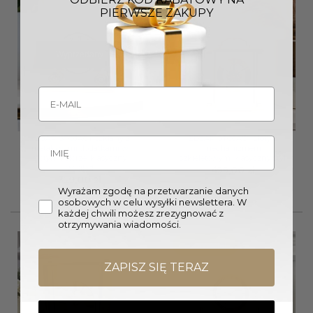
PIERWSZE ZAKUPY
Wyprzedany
ZEGAR STOJĄCY szklany z
ZEGAR STOJĄCY złoty z
metalowymi dodatkami w
mechanizmem
złotym kolorze, klasyczny
szkieletowym, klasyczny styl
wygląd
499,00
zł
329,00
zł
Wyrażam zgodę na przetwarzanie danych
osobowych w celu wysyłki newslettera. W
każdej chwili możesz zrezygnować z
otrzymywania wiadomości.
Promocja!
ZAPISZ SIĘ TERAZ