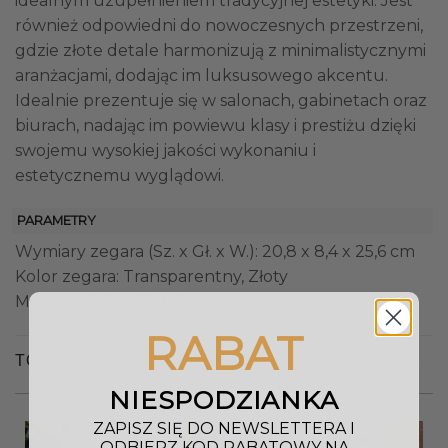
idealnym uzupełnieniem tradycyjnej estetyki. Jest
również odpowiedni do nowoczesnych przestrzeni,
gdzie złote detale harmonizują z minimalistycznymi
aranżacjami, dodając im luksusowego akcentu.
Idealnie prezentuje się w salonach, gabinetach oraz
biurach, nadając im powiewu klasy i prestiżu dzięki
swojemu wysokiej jakości wykonaniu i
estetycznemu wyglądowi.
PARAMETRY
Wymiary zegara (Sz. x Gł. x W.): 20,8 x 8,4 x 25,6 cm
Kolor zegara: Transparentny, Złoty
Materiał: Szkło, Metal
RABAT
TO MOŻE CI SIĘ SPODOBAĆ…
NIESPODZIANKA
ZAPISZ SIĘ DO NEWSLETTERA I
ODBIERZ KOD RABATOWY NA