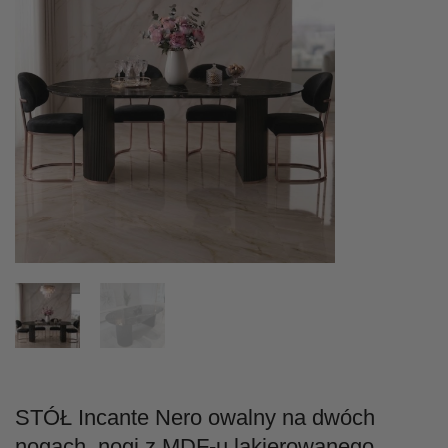
STÓŁ Incante Nero owalny na dwóch
nogach, nogi z MDF-u lakierowanego,