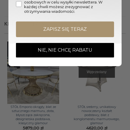
osobowych w celu wysyłki newslettera. W
każdej chwili możesz zrezygnować z
otrzymywania wiadomości.
KLIENCI OGLĄDALI RÓWNIEŻ
ZAPISZ SIĘ TERAZ
NIE, NIE CHCĘ RABATU
Wyprzedany
STÓŁ Emporio okrągły, blat ze
STÓŁ srebrny, unikatowy
sztucznego marmuru, złota,
nowoczesny kształt
błyszcząca zakręcona,
podstawy, blat z
designerska podstawa,
konglomeratu marmurowego,
klasyczny glamour
glamour
5879,00
zł
4620,00
zł