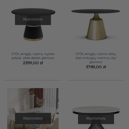
Wyprzedany
STÓŁ okrągły, czarny wysoki
STÓŁ okrągły, czarno-złoty,
połysk, złote detale, glamour
blat imitujący marmur, styl
glamour
2399,00
zł
3769,00
zł
Wyprzedany
Wyprzedany