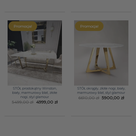
Promocja!
Promocja!
STÓŁ prostokątny Winston,
STÓŁ okrągły, złote nogi, biały,
biały, marmurowy blat, złote
marmurowy blat, styl glamour
nogi, styl glamour
Pierwotna
Aktua
6610,00
zł
5900,00
zł
cena
cena
Pierwotna
Aktualna
5499,00
zł
4999,00
zł
wynosiła:
wynos
cena
cena
6610,00 zł.
5900,
wynosiła:
wynosi:
5499,00 zł.
4999,00 zł.