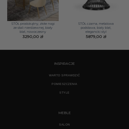
STÓŁ prostokątny, złote nogi
STÓŁ czarna, metalowa
ze stali nierdzewnej, biały
podstawa, biały blat,
blat, nowoczesny
elegancki styl
3290,00
zł
5879,00
zł
INSPIRACJE
WARTO SPRAWDZIĆ
POMIESZCZENIA
STYLE
MEBLE
SALON