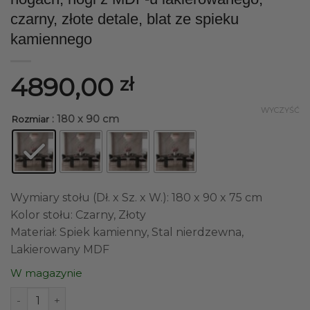
czarny, złote detale, blat ze spieku
kamiennego
4890,00
zł
WYCZYŚĆ
: 180 x 90 cm
Rozmiar
Wymiary stołu (Dł. x Sz. x W.): 180 x 90 x 75 cm
Kolor stołu: Czarny, Złoty
Materiał: Spiek kamienny, Stal nierdzewna,
Lakierowany MDF
W magazynie
ilość STÓŁ Incante Nero owalny na dwóch nogach, nogi z M