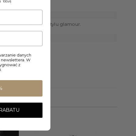
 100zł)
 z nutą elegancji w stylu glamour.
arzanie danych
 newslettera. W
zygnować z
.
%
 RABATU