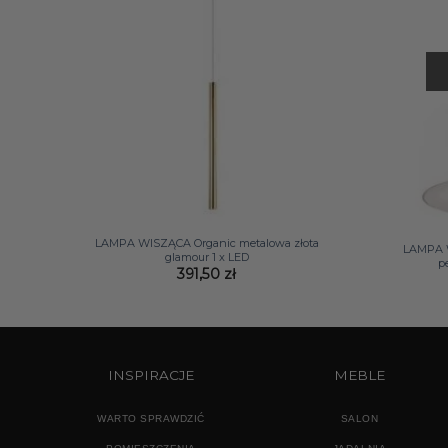
+
+
LAMPA WISZĄCA Organic metalowa złota
LAMPA 
glamour 1 x LED
p
391,50
zł
INSPIRACJE
MEBLE
WARTO SPRAWDZIĆ
SALON