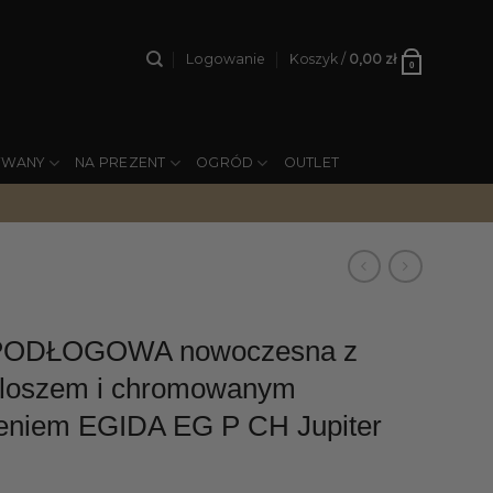
Logowanie
Koszyk /
0,00
zł
0
YWANY
NA PREZENT
OGRÓD
OUTLET
PODŁOGOWA nowoczesna z
kloszem i chromowanym
eniem EGIDA EG P CH Jupiter