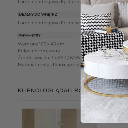
Lampa podłogowa Egida została wykonana z metalu
IDEALNY DO WNĘTRZ
Lampa podłogowa Egida najlepiej sprawdzi się jak
PARAMETRY
Wymiary: 166 x 45 cm
Kolor: chrom, szary
Źródło światła: 3 x E27 / 60W
Materiał: metal, tkanina, szkło
KLIENCI OGLĄDALI RÓWNIEŻ