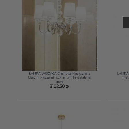
+
+
LAMPA WISZĄCA Charlotte klasyczna z
LAMPA 
białymi kloszami i szklanymi kryształami
met
mała
3102,30
zł