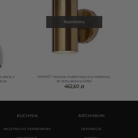
Wyprzedany
+
czesna z
KINKIET Varsovia modernistyczny metalowy
 duża
ze złotą oprawą krótki
462,60
zł
KUCHNIA
ARCHIWUM
NACZYNIA DO SERWOWANIA
DEKORACJE