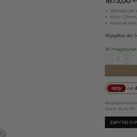
1673,00
Wymiary (W. x 
Kolor: Chrom,
Materiał: Met
Wysyłka: do 1
W magazynie
ilość LAMPA 
4
raty
od
Bezpłatna dosta
Zwrot do 14 dni
ZAPYTAJ O 