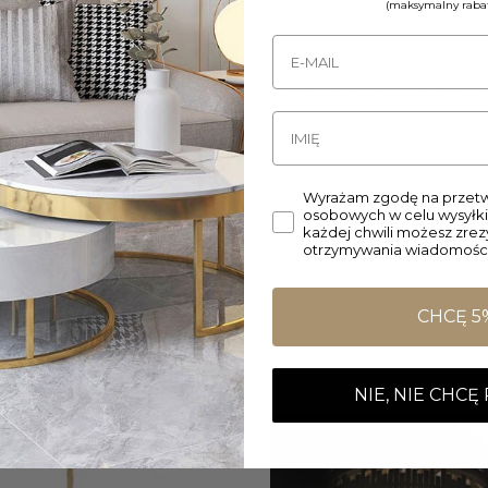
 w kolorze srebrnym. Klosz jest z materiału.
(maksymalny rabat
o oświetlenie we wnętrzach nowoczesnych czy klasycznych
Wyrażam zgodę na przetw
osobowych w celu wysyłki
każdej chwili możesz zre
otrzymywania wiadomości
CHCĘ 5
NIE, NIE CHCĘ