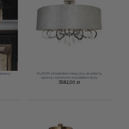
+
oprawą i
PLAFON Amsterdam klasyczny ze srebrną
oprawą i szklanymi kryształami duży
3582,00
zł