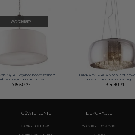
Wyprzedany
+
WISZĄCA Elegance nowoczesna z
LAMPA WISZĄCA Moonlight nowo
erłowo białym kloszem duża
kloszem ze szkła lustrzanego
715,50
zł
1314,90
zł
OŚWIETLENIE
DEKORACJE
LAMPY SUFITOWE
WAZONY I DONICZKI