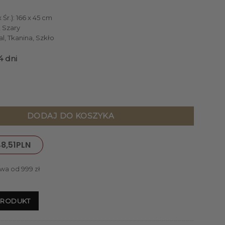
Śr.): 166 x 45 cm
 Szary
al, Tkanina, Szkło
4 dni
PODŁOGOWA nowoczesna z szarym kloszem i chromowanym wy
DODAJ DO KOSZYKA
8,51
PLN
wa od 999 zł
PRODUKT