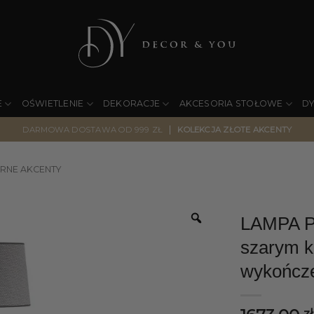
E
OŚWIETLENIE
DEKORACJE
AKCESORIA STOŁOWE
D
|
DARMOWA DOSTAWA OD 999 ZŁ
KOLEKCJA ZŁOTE AKCENTY
RNE AKCENTY
LAMPA 
szarym 
wykończ
zł