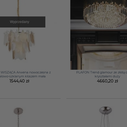
Wyprzedany
+
WISZĄCA Arwena nowoczesna z
PLAFON Trend glamour ze złotą 
alowo-szklanym kloszem mała
kryształami duży
1544,40
zł
4660,20
zł