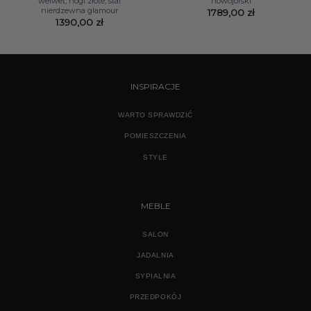
welwet, nogi złote, stal
nowojorski
nierdzewna glamour
1789,00
zł
1390,00
zł
INSPIRACJE
WARTO SPRAWDZIĆ
POMIESZCZENIA
STYLE
MEBLE
SALON
JADALNIA
SYPIALNIA
PRZEDPOKÓJ