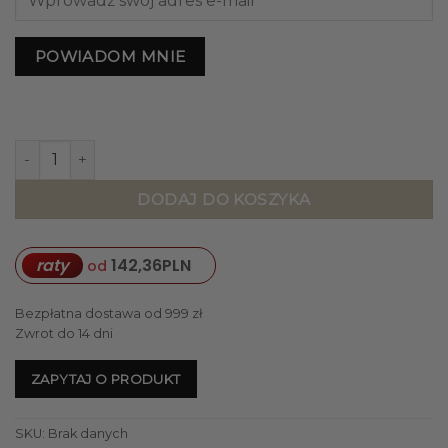
POWIADOM MNIE
ilość STÓŁ okrągły, jadalniany, drewniany, orzechowy blat,
DODAJ DO KOSZYKA
raty
142,36
PLN
od
Bezpłatna dostawa od 999 zł
Zwrot do 14 dni
ZAPYTAJ O PRODUKT
SKU:
Brak danych