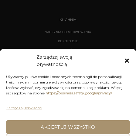
KUCHNIA
NACZYNIA DO SERWOWANIA
DEKORACJE
WYPOSAŻENIE
Zarządzaj swoją
prywatnością
ARCHIWUM
Używamy plików cookie i podobnych technologii do personalizacji
treści i reklam, pomiaru efektywności oraz poprawy jakości usług.
DEKORACJE
Możesz wybrać, czy zgadzasz się na personalizację reklam. Więcej
szczegółów na stronie
https://business.safety.google/privacy/
KUCHNIA
MEBLE
Zarządzaj serwisami
OŚWIETLENIE
AKCEPTUJ WSZYSTKO