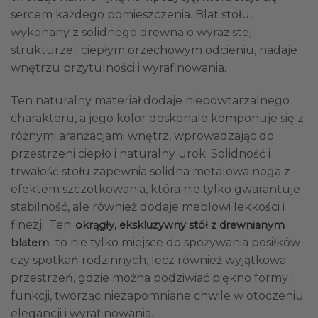
sercem każdego pomieszczenia. Blat stołu,
wykonany z solidnego drewna o wyrazistej
strukturze i ciepłym orzechowym odcieniu, nadaje
wnętrzu przytulności i wyrafinowania.
Ten naturalny materiał dodaje niepowtarzalnego
charakteru, a jego kolor doskonale komponuje się z
różnymi aranżacjami wnętrz, wprowadzając do
przestrzeni ciepło i naturalny urok. Solidność i
trwałość stołu zapewnia solidna metalowa noga z
efektem szczotkowania, która nie tylko gwarantuje
stabilność, ale również dodaje meblowi lekkości i
finezji. Ten
okrągły, ekskluzywny stół z drewnianym
to nie tylko miejsce do spożywania posiłków
blatem
czy spotkań rodzinnych, lecz również wyjątkowa
przestrzeń, gdzie można podziwiać piękno formy i
funkcji, tworząc niezapomniane chwile w otoczeniu
elegancji i wyrafinowania.