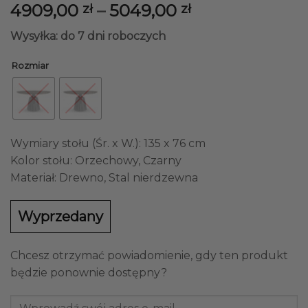
Zakres
4909,00
–
5049,00
zł
zł
cen:
Wysyłka: do 7 dni roboczych
od
4909,00 zł
Rozmiar
do
5049,00 zł
Wymiary stołu (Śr. x W.): 135 x 76 cm
Kolor stołu: Orzechowy, Czarny
Materiał: Drewno, Stal nierdzewna
Wyprzedany
Chcesz otrzymać powiadomienie, gdy ten produkt
będzie ponownie dostępny?