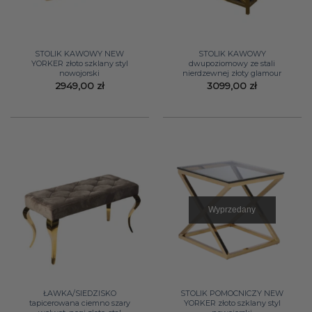
STOLIK KAWOWY NEW
STOLIK KAWOWY
YORKER złoto szklany styl
dwupoziomowy ze stali
nowojorski
nierdzewnej złoty glamour
2949,00
zł
3099,00
zł
Wyprzedany
ŁAWKA/SIEDZISKO
STOLIK POMOCNICZY NEW
tapicerowana ciemno szary
YORKER złoto szklany styl