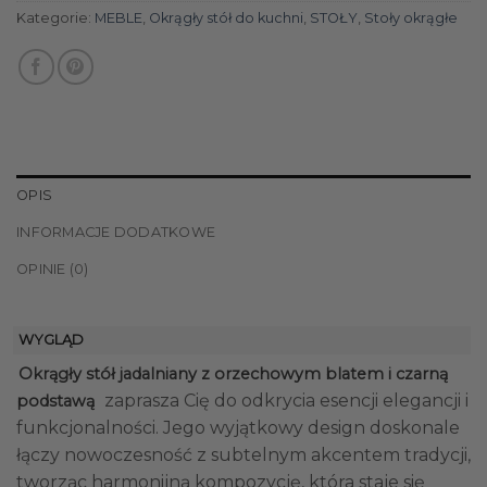
Kategorie:
MEBLE
,
Okrągły stół do kuchni
,
STOŁY
,
Stoły okrągłe
OPIS
INFORMACJE DODATKOWE
OPINIE (0)
WYGLĄD
Okrągły stół jadalniany z orzechowym blatem i czarną
zaprasza Cię do odkrycia esencji elegancji i
podstawą
funkcjonalności. Jego wyjątkowy design doskonale
łączy nowoczesność z subtelnym akcentem tradycji,
tworząc harmonijną kompozycję, która staje się