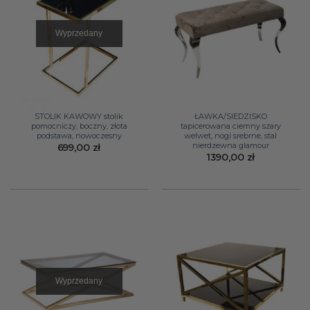
Wyprzedany
STOLIK KAWOWY stolik
ŁAWKA/SIEDZISKO
pomocniczy, boczny, złota
tapicerowana ciemny szary
podstawa, nowoczesny
welwet, nogi srebrne, stal
nierdzewna glamour
699,00
zł
1390,00
zł
Wyprzedany