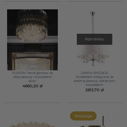
Wyprzedany
PLAFON Trend glamour ze
LAMPA WISZĄCA
złotą oprawą i kryształami
Amsterdam klasyczna ze
duży
srebrną oprawą i szklanymi
kryształami
4660,20
zł
2612,70
zł
Promocja!