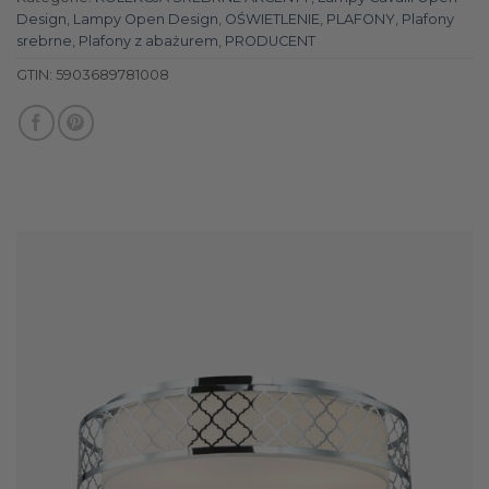
Design
,
Lampy Open Design
,
OŚWIETLENIE
,
PLAFONY
,
Plafony
srebrne
,
Plafony z abażurem
,
PRODUCENT
GTIN:
5903689781008