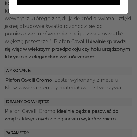
, co nadaje jej nieco orientalnego
koniczyny tureckiej
klimatu. W środku znajduje się klosz z tworzywa
wewnątrz którego znajdują się źródła światła. Dzięki
jasnej obudowie światło rozchodzi się po
pomieszczeniu równomiernie i pozwala oświetlić
większą przestrzeń. Plafon Cavalli i
dealnie sprawdzi
się więc w większym przedpokoju czy holu urządzonym
.
klasycznie z eleganckim wykończeniem
WYKONANIE
został wykonany z metalu.
Plafon Cavalli Cromo
Klosz zawiera elematy materiałowe i z tworzywa.
IDEALNY DO WNĘTRZ
Plafon Cavalli Cromo
idealnie będzie pasować do
.
wnętrz klasycznych z eleganckim wykończeniem
PARAMETRY