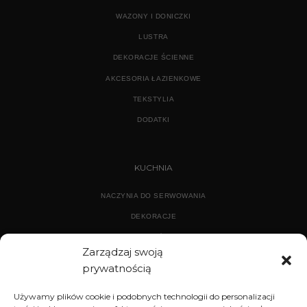
WAZONY I DONICZKI
LUSTRA
DEKORACJE ŚCIENNE
AKCESORIA ŁAZIENKOWE
TEKSTYLIA
DODATKI
KUCHNIA
NACZYNIA DO SERWOWANIA
DEKORACJE
WYPOSAŻENIE
Zarządzaj swoją
prywatnością
ARCHIWUM
Używamy plików cookie i podobnych technologii do personalizacji