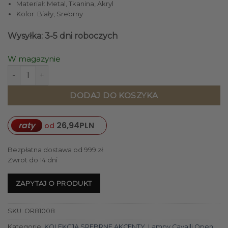
Materiał: Metal, Tkanina, Akryl
Kolor: Biały, Srebrny
Wysyłka: 3-5 dni roboczych
W magazynie
ilość PLAFON CAVALLI CROMO srebrny metalowy w stylu 
DODAJ DO KOSZYKA
raty
26,94
PLN
od
Bezpłatna dostawa od 999 zł
Zwrot do 14 dni
ZAPYTAJ O PRODUKT
SKU:
OR81008
Kategorie:
KOLEKCJA SREBRNE AKCENTY
,
Lampy Cavalli Open