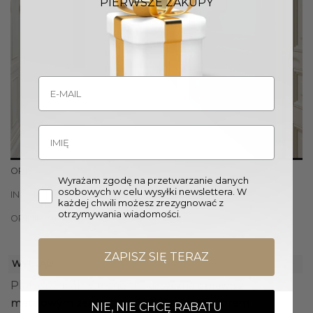
PIERWSZE ZAKUPY
OPIS
Wyrażam zgodę na przetwarzanie danych
osobowych w celu wysyłki newslettera. W
INFORMACJE DODATKOWE
każdej chwili możesz zrezygnować z
otrzymywania wiadomości.
OPINIE (0)
ZAPISZ SIĘ TERAZ
WYGLĄD
Plafon Cavalli Cromo to
klasyczna oprawa z
metalowym zewnętrznym kloszem z wzorem
NIE, NIE CHCĘ RABATU