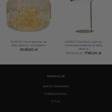
PLAFON Trend glamour ze
LAMPA STOŁOWA Lozanna
złotą oprawą i kryształami
nowoczesna ledowa ze złotą
oprawą
3028,50
zł
Pierwotna
Aktua
2275,20
zł
1769,00
zł
cena
cena
wynosiła:
wynosi
2275,20 zł.
1769,0
INSPIRACJE
WARTO SPRAWDZIĆ
POMIESZCZENIA
STYLE