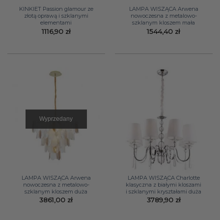
KINKIET Passion glamour ze
LAMPA WISZĄCA Arwena
złotą oprawą i szklanymi
nowoczesna z metalowo-
elementami
szklanym kloszem mała
1116,90
zł
1544,40
zł
Wyprzedany
LAMPA WISZĄCA Arwena
LAMPA WISZĄCA Charlotte
nowoczesna z metalowo-
klasyczna z białymi kloszami
szklanym kloszem duża
i szklanymi kryształami duża
3861,00
zł
3789,90
zł