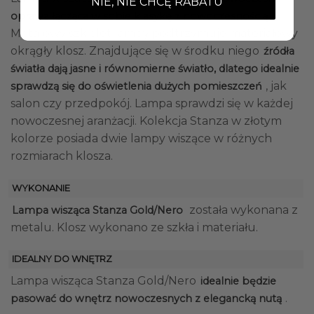
NIE, NIE CHCĘ RABATU
.
oprawa łącząca w sobie klasykę z nowoczesnością
Metalowy szkielet lampy podtrzymuje materiałowy
okrągły klosz. Znajdujące się w środku niego
źródła
światła dają jasne i równomierne światło, dlatego idealnie
, jak
sprawdzą się do oświetlenia dużych pomieszczeń
salon czy przedpokój. Lampa sprawdzi się w każdej
nowoczesnej aranżacji. Kolekcja Stanza w złotym
kolorze posiada dwie lampy wiszące w różnych
rozmiarach klosza.
WYKONANIE
została wykonana z
Lampa wisząca Stanza Gold/Nero
metalu. Klosz wykonano ze szkła i materiału.
IDEALNY DO WNĘTRZ
Lampa wisząca Stanza Gold/Nero
idealnie będzie
.
pasować do wnętrz nowoczesnych z elegancką nutą