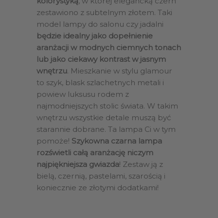
kolorystyką
, w której elegancką czerń
zestawiono z subtelnym złotem. Taki
model lampy do salonu czy jadalni
będzie idealny jako dopełnienie
aranżacji w modnych ciemnych tonach
lub jako ciekawy kontrast w jasnym
wnętrzu
. Mieszkanie w stylu glamour
to szyk, blask szlachetnych metali i
powiew luksusu rodem z
najmodniejszych stolic świata. W takim
wnętrzu wszystkie detale muszą być
starannie dobrane. Ta lampa Ci w tym
pomoże!
Szykowna czarna lampa
rozświetli całą aranżację niczym
najpiękniejsza gwiazda
! Zestaw ją z
bielą, czernią, pastelami, szarością i
koniecznie ze złotymi dodatkami!