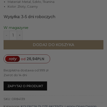
Materiał: Metal, Szkło, Tkanina
Kolor: Złoty, Czarny
Wysyłka: 3-5 dni roboczych
W magazynie
ilość LAMPA WISZĄCA STANZA GOLD/NERO S złota oprawa
DODAJ DO KOSZYKA
raty
26,94
PLN
od
Bezpłatna dostawa od 999 zł
Zwrot do 14 dni
ZAPYTAJ O PRODUKT
SKU:
OR84139
Kategorie:
KOLEKCJA ZŁOTE AKCENTY
,
Lampy Open Design
,