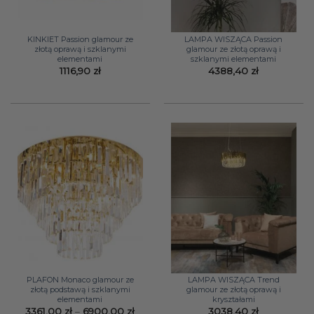
KINKIET Passion glamour ze
LAMPA WISZĄCA Passion
złotą oprawą i szklanymi
glamour ze złotą oprawą i
elementami
szklanymi elementami
1116,90
zł
4388,40
zł
PLAFON Monaco glamour ze
LAMPA WISZĄCA Trend
złotą podstawą i szklanymi
glamour ze złotą oprawą i
elementami
kryształami
Zakres
3361,00
zł
–
6900,00
zł
3038,40
zł