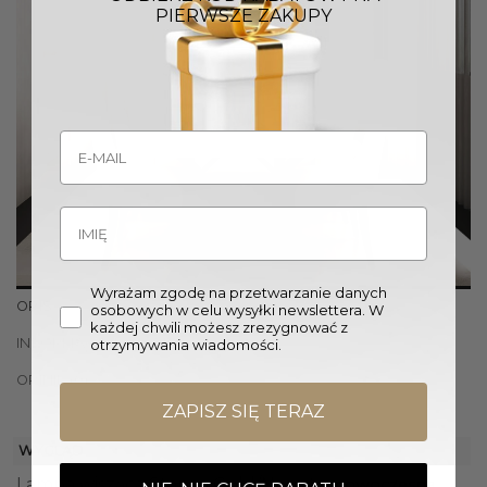
PIERWSZE ZAKUPY
Wyrażam zgodę na przetwarzanie danych
OPIS
osobowych w celu wysyłki newslettera. W
każdej chwili możesz zrezygnować z
INFORMACJE DODATKOWE
otrzymywania wiadomości.
OPINIE (0)
ZAPISZ SIĘ TERAZ
WYGLĄD
Lampa wisząca Stanza Gold/Nero to
nowoczesna