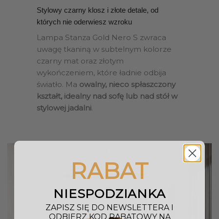
Stylowy czarny klosz i złote detale, od
których nie oderwiesz wzroku
Lampa Stanza Gold Nero S zwraca
uwagę tkaniną w subtelnym kolorze
czarny mat oraz złotym
wykończeniem, które ładnie odbija
światło. Ma
owalny, nieco spłaszczony
kształt, idealny nad sofę lub nad stół w
stylowej jadalni
.
RABAT
NIESPODZIANKA
ZAPISZ SIĘ DO NEWSLETTERA I
ODBIERZ KOD RABATOWY NA