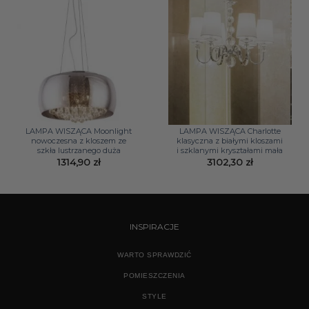
LAMPA WISZĄCA Moonlight
LAMPA WISZĄCA Charlotte
nowoczesna z kloszem ze
klasyczna z białymi kloszami
szkła lustrzanego duża
i szklanymi kryształami mała
1314,90
zł
3102,30
zł
INSPIRACJE
WARTO SPRAWDZIĆ
POMIESZCZENIA
STYLE