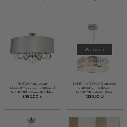
cen:
od
3361,00 zł
do
6900,00 zł
Wyprzedany
PLAFON Amsterdam
LAMPA WISZĄCA Diamante
klasyczny ze srebrną oprawą i
glamour z metalowo-
szklanymi kryształami duży
szklanym kloszem duża
3582,00
zł
1336,50
zł