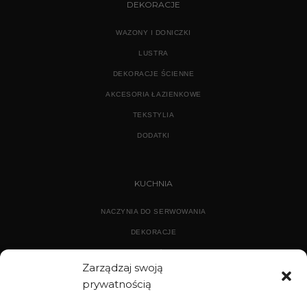
DEKORACJE
WAZONY I DONICZKI
LUSTRA
DEKORACJE ŚCIENNE
AKCESORIA ŁAZIENKOWE
TEKSTYLIA
DODATKI
KUCHNIA
NACZYNIA DO SERWOWANIA
DEKORACJE
WYPOSAŻENIE
Zarządzaj swoją
prywatnością
ARCHIWUM