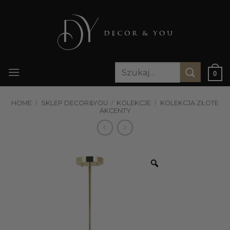
Przewiń
do
zawartości
Szukaj:
0
HOME
/
SKLEP DECOR&YOU
/
KOLEKCJE
/
KOLEKCJA ZŁOTE
AKCENTY