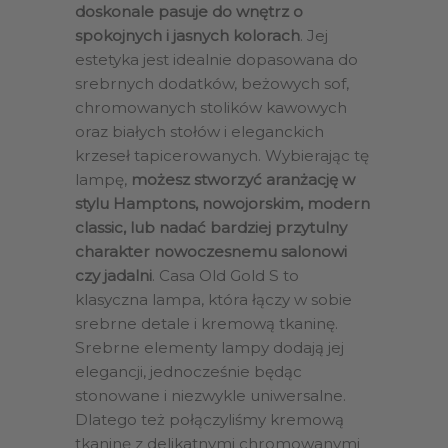
doskonale pasuje do wnętrz o
spokojnych i jasnych kolorach
. Jej
estetyka jest idealnie dopasowana do
srebrnych dodatków, beżowych sof,
chromowanych stolików kawowych
oraz białych stołów i eleganckich
krzeseł tapicerowanych. Wybierając tę
lampę,
możesz stworzyć aranżację w
stylu Hamptons, nowojorskim, modern
classic, lub nadać bardziej przytulny
charakter nowoczesnemu salonowi
czy jadalni
. Casa Old Gold S to
klasyczna lampa, która łączy w sobie
srebrne detale i kremową tkaninę.
Srebrne elementy lampy dodają jej
elegancji, jednocześnie będąc
stonowane i niezwykle uniwersalne.
Dlatego też połączyliśmy kremową
tkaninę z delikatnymi chromowanymi