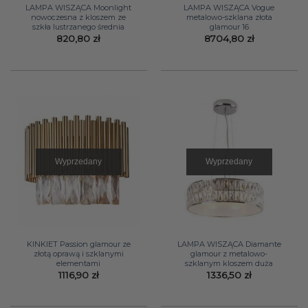
LAMPA WISZĄCA Moonlight
LAMPA WISZĄCA Vogue
nowoczesna z kloszem ze
metalowo-szklana złota
szkła lustrzanego średnia
glamour 16
820,80
zł
8704,80
zł
Wyprzedany
Wyprzedany
KINKIET Passion glamour ze
LAMPA WISZĄCA Diamante
złotą oprawą i szklanymi
glamour z metalowo-
elementami
szklanym kloszem duża
1116,90
zł
1336,50
zł