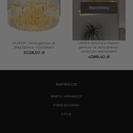
Wyprzedany
PLAFON Trend glamour ze
LAMPA WISZĄCA Passion
złotą oprawą i kryształami
glamour ze złotą oprawą i
szklanymi elementami
3028,50
zł
4388,40
zł
INSPIRACJE
WARTO SPRAWDZIĆ
POMIESZCZENIA
STYLE