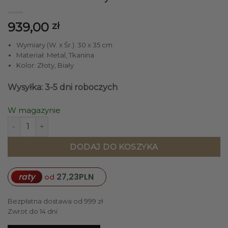
939,00
zł
Wymiary (W. x Śr.): 30 x 35 cm
Materiał: Metal, Tkanina
Kolor: Złoty, Biały
Wysyłka: 3-5 dni roboczych
W magazynie
ilość LAMPA WISZĄCA CASA OLD GOLD S metalowa złota k
DODAJ DO KOSZYKA
raty
27,23
PLN
od
Bezpłatna dostawa od 999 zł
Zwrot do 14 dni