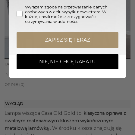
Wyrażam zgodę na przetwarzanie danych
osobowych w celu wysyłki newslettera. W
każdej chwili możesz zrezygnować z
otrzymywania wiadomości.
ZAPISZ SIĘ TERAZ
NIE, NIE CHCĘ RABATU
OPIS
INFORMACJE DODATKOWE
OPINIE (0)
WYGLĄD
Lampa wisząca Casa Old Gold to
klasyczna oprawa z
owalnym materiałowym kloszem wykończonym
. W środku klosza znajdują się
metalową lamówką