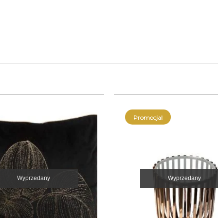
Promocja!
Wyprzedany
Wyprzedany