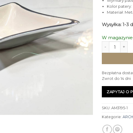
Wymiary patery
Kolor patery:
Materiał: Met
Wysyłka: 1-3 
W magazynie
ilość PATERA s
Bezpłatna dosta
Zwrot do 14 dni
ZAPYTAJ O 
SKU:
AM3195-1
Kategorie:
ARC