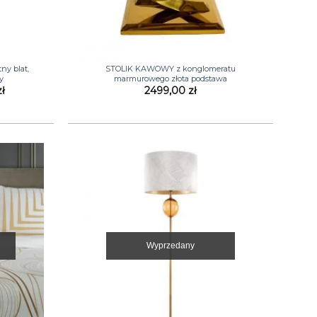
+
y blat,
STOLIK KAWOWY z konglomeratu
y
marmurowego złota podstawa
a
Aktualna
zł
2499,00
zł
cena
wynosi:
ł.
2100,00 zł.
Wyprzedany