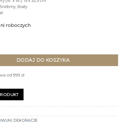
 (Śr. x W.): 15 x 32,5 cm
 Srebrny, Biały
al
dni roboczych
rebrna z białym wnętrzem glamour mała - 3 warianty do wyboru
DODAJ DO KOSZYKA
wa od 999 zł
PRODUKT
HIWUM
,
DEKORACJE