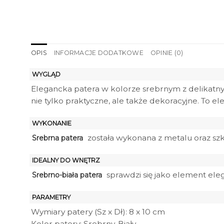
OPIS
INFORMACJE DODATKOWE
OPINIE (0)
WYGLĄD
Elegancka patera w kolorze srebrnym z delikatny
nie tylko praktyczne, ale także dekoracyjne. To 
WYKONANIE
została wykonana z metalu oraz szk
Srebrna patera
IDEALNY DO WNĘTRZ
sprawdzi się jako element eleg
Srebrno-biała patera
PARAMETRY
Wymiary patery (Sz x Dł): 8 x 10 cm
Kolor patery: Srebrny, Biały