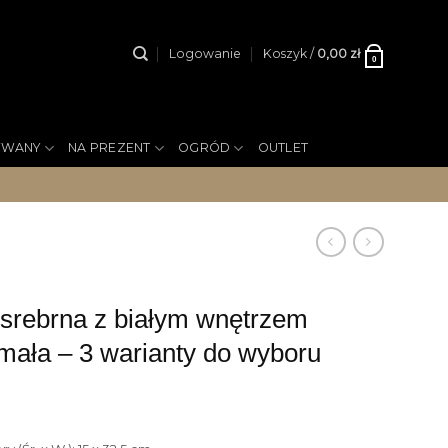
Logowanie
Koszyk /
0,00
zł
0
YWANY
NA PREZENT
OGRÓD
OUTLET
rebrna z białym wnętrzem
mała – 3 warianty do wyboru