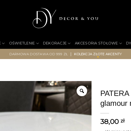
E
OŚWIETLENIE
DEKORACJE
AKCESORIA STOŁOWE
D
|
DARMOWA DOSTAWA OD 999 ZŁ
KOLEKCJA ZŁOTE AKCENTY
PATERA s
glamour 
38,00
zł