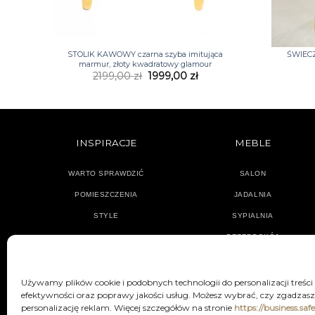
+
+
STOLIK KAWOWY czarna szyba imitująca
ŚWIECZ
marmur, złoty kwadratowy glamour
Pierwotna
Aktualna
2199,00
zł
1999,00
zł
cena
cena
wynosiła:
wynosi:
2199,00 zł.
1999,00 zł.
INSPIRACJE
MEBLE
WARTO SPRAWDZIĆ
SALON
POMIESZCZENIA
JADALNIA
STYLE
SYPIALNIA
PRZEDPOKÓJ
Używamy plików cookie i podobnych technologii do personalizacji treści
efektywności oraz poprawy jakości usług. Możesz wybrać, czy zgadzasz 
personalizację reklam. Więcej szczegółów na stronie
https://business.saf