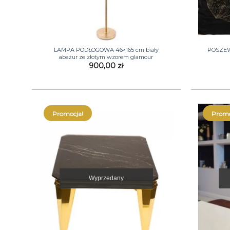
+
+
LAMPA PODŁOGOWA 46×165 cm biały
POSZEW
abażur ze złotym wzorem glamour
900,00
zł
Promocja!
Promo
Wyprzedany