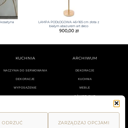
+
kosatyna
LAMPA PODŁOGOWA 46×165 cm złota z
białym abażurem art deco
900,00
zł
KUCHNIA
ARCHIWUM
NACZYNIA DO SERWOWANIA
DEKORACJE
DEKORACJE
KUCHNIA
WYPOSAŻENIE
MEBLE
OŚWIETLENIE
ODRZUĆ
ZARZĄDZAJ OPCJAMI