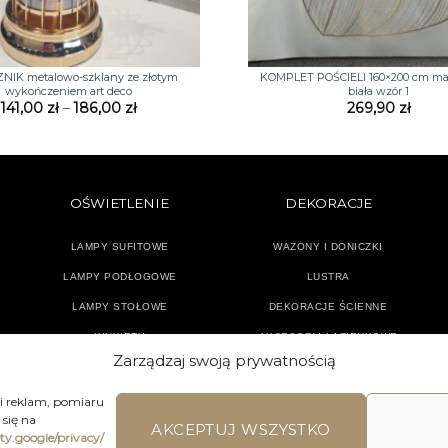
+
NIK metalowo-szklany ze złotym
KOMPLET POŚCIELI 160×200 cm ma
wykończeniem art deco
biała wzór 1
Zakres
141,00
zł
–
186,00
zł
269,90
zł
cen:
od
141,00 zł
do
186,00 zł
OŚWIETLENIE
DEKORACJE
LAMPY SUFITOWE
WAZONY I DONICZKI
LAMPY PODŁOGOWE
LUSTRA
LAMPY STOŁOWE
DEKORACJE ŚCIENNE
KINKIETY
AKCESORIA ŁAZIENKOWE
Zarządzaj swoją prywatnością
TEKSTYLIA
DODATKI
 i reklam, pomiaru
się na
AKCEPTUJ WSZYSTKO
ety.google/privacy/