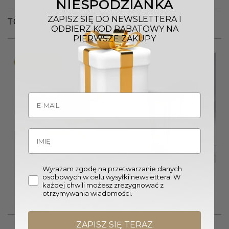
NIESPODZIANKA
ZAPISZ SIĘ DO NEWSLETTERA I
TO MOŻE CI SIĘ SPODOBAĆ…
ODBIERZ KOD RABATOWY NA
PIERWSZE ZAKUPY
Promocja!
Wyprzedany
STOLIKI KAWOWE
KONSOLA czarno-złota ze
Wyrażam zgodę na przetwarzanie danych
eleganckie złote ze stali
stali nierdzewnej glamour
osobowych w celu wysyłki newslettera. W
nierdzewnej 3 sztuki
Zakr
1870,00
zł
–
2689,00
zł
każdej chwili możesz zrezygnować z
cen:
Pierwotna
Aktualna
2159,00
zł
1959,00
zł
otrzymywania wiadomości.
od
cena
cena
1870,
wynosiła:
wynosi:
do
2159,00 zł.
1959,00 zł.
2689,
ZAPISZ SIĘ TERAZ