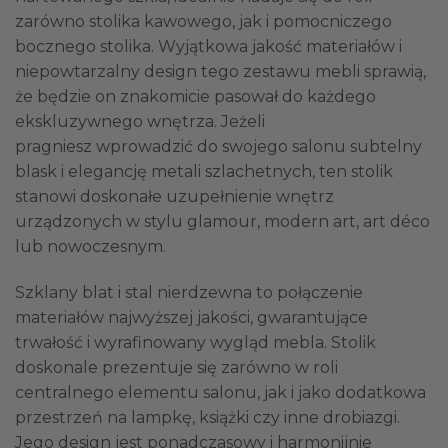
zarówno stolika kawowego, jak i pomocniczego
bocznego stolika. Wyjątkowa jakość materiałów i
niepowtarzalny design tego zestawu mebli sprawią,
że będzie on znakomicie pasował do każdego
ekskluzywnego wnętrza. Jeżeli
pragniesz wprowadzić do swojego salonu subtelny
blask i elegancję metali szlachetnych, ten stolik
stanowi doskonałe uzupełnienie wnętrz
urządzonych w stylu glamour, modern art, art déco
lub nowoczesnym.
Szklany blat i stal nierdzewna to połączenie
materiałów najwyższej jakości, gwarantujące
trwałość i wyrafinowany wygląd mebla. Stolik
doskonale prezentuje się zarówno w roli
centralnego elementu salonu, jak i jako dodatkowa
przestrzeń na lampkę, książki czy inne drobiazgi.
Jego design jest ponadczasowy i harmonijnie