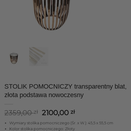
STOLIK POMOCNICZY transparentny blat,
złota podstawa nowoczesny
Pierwotna
Aktualna
2359,00
2100,00
zł
zł
cena
cena
Wymiary stolika pomocniczego (Śr. x W.): 45,5 x 55,5 cm
wynosiła:
wynosi:
Kolor stolika pomocniczego: Złoty