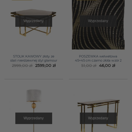
Wyprzedany
Wyprzedany
STOLIK KAWOWY złoty ze
POSZEWKA welwetowa
stali nierdzewnej styl glamour
45×45 cm czarno złota wzór 2
Pierwotna
Aktualna
Pierwotna
Aktualn
2999,00
zł
2599,00
zł
51,00
zł
46,00
zł
cena
cena
cena
cena
wynosiła:
wynosi:
wynosiła:
wynosi:
2999,00 zł.
2599,00 zł.
51,00 zł.
46,00 zł.
Wyprzedany
Wyprzedany