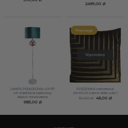
2499,00
zł
Promocja!
Wyprzedany
LAMPA PODŁOGOWA 43×157
POSZEWKA welwetowa
cm miedziana szałwiowy
45×45 cm czarno złota wzór 1
abażur nowoczesna
Pierwotna
Aktualn
51,00
zł
46,00
zł
cena
cena
985,00
zł
wynosiła:
wynosi:
51,00 zł.
46,00 zł.