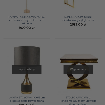
LAMPA PODŁOGOWA 46×165
KONSOLA złota ze stali
cm złota z białym abażurem
nierdzewnej styl glamour
art deco
2639,00
zł
900,00
zł
Wyprzedany
Wyprzedany
LAMPA STOŁOWA 40×65 cm
STOLIK KAWOWY z
brązowo szara nowoczesna
konglomeratu marmurowego
złota podstawa
590,00
zł