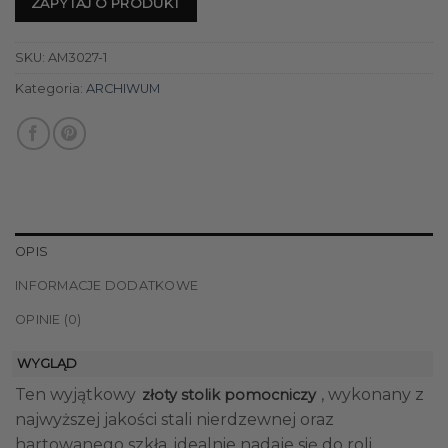
ZAPYTAJ O PRODUKT
SKU:
AM3027-1
Kategoria:
ARCHIWUM
OPIS
INFORMACJE DODATKOWE
OPINIE (0)
WYGLĄD
Ten wyjątkowy
, wykonany z
złoty stolik pomocniczy
najwyższej jakości stali nierdzewnej oraz
hartowanego szkła, idealnie nadaje się do roli