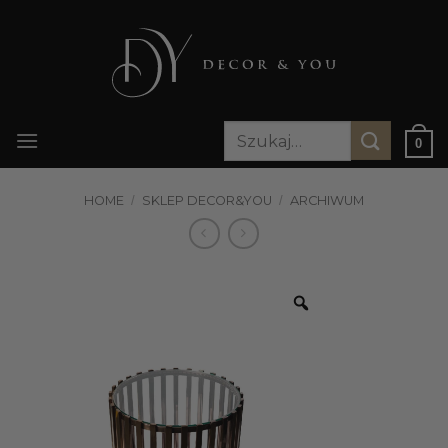
Przewiń
do
zawartości
Szukaj:
0
HOME
/
SKLEP DECOR&YOU
/
ARCHIWUM