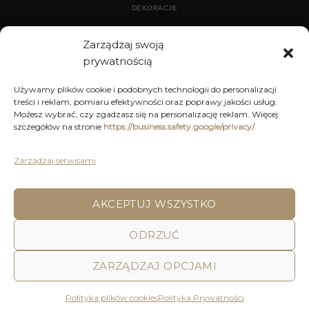
DEKORACJE
WYPOSAŻENIE
Zarządzaj swoją
prywatnością
ARCHIWUM
Używamy plików cookie i podobnych technologii do personalizacji
treści i reklam, pomiaru efektywności oraz poprawy jakości usług.
DEKORACJE
Możesz wybrać, czy zgadzasz się na personalizację reklam. Więcej
szczegółów na stronie
https://business.safety.google/privacy/
KUCHNIA
MEBLE
Zarządzaj serwisami
OŚWIETLENIE
AKCEPTUJ WSZYSTKO
POLITYKA PRYWATNOŚCI
REGULAMIN SKLEPU ON-LINE
ODRZUĆ
WYSYŁKA
DOSTAWA
ZWROTY I REKLAMACJE
HOME
DECOR AND YOU
ZARZĄDZAJ OPCJAMI
Decor & You | Home Decorations | Home Accessories |
Wszystkie Prawa zastrzeżone 2026 © Realizacja: Pink
Polityka plików cookies
Polityka Prywatności
Shark Media