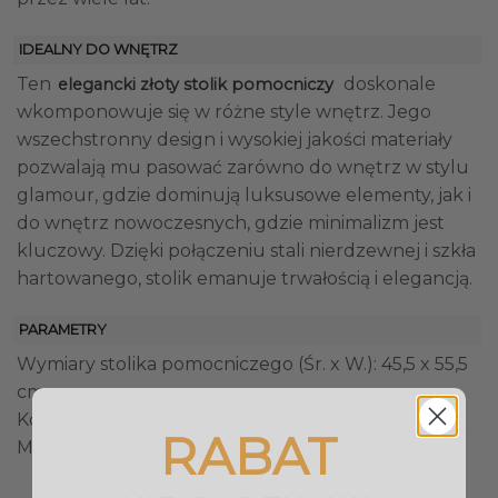
IDEALNY DO WNĘTRZ
Ten
doskonale
elegancki złoty stolik pomocniczy
wkomponowuje się w różne style wnętrz. Jego
wszechstronny design i wysokiej jakości materiały
pozwalają mu pasować zarówno do wnętrz w stylu
glamour, gdzie dominują luksusowe elementy, jak i
do wnętrz nowoczesnych, gdzie minimalizm jest
kluczowy. Dzięki połączeniu stali nierdzewnej i szkła
hartowanego, stolik emanuje trwałością i elegancją.
PARAMETRY
Wymiary stolika pomocniczego (Śr. x W.): 45,5 x 55,5
cm
Kolor stolika pomocniczego: Złoty, Transparentny
RABAT
Materiał: Stal nierdzewna, Szkło hartowane