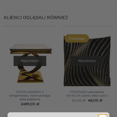
KLIENCI OGLĄDALI RÓWNIEŻ
Promocja!
Wyprzedany
Wyprzedany
STOLIK KAWOWY z
POSZEWKA welwetowa
konglomeratu marmurowego
45×45 cm czarno złota wzór 2
złota podstawa
Pierwotna
Aktualn
51,00
zł
46,00
zł
cena
cena
2499,00
zł
wynosiła:
wynosi:
51,00 zł.
46,00 zł.