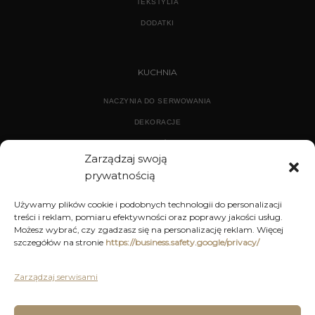
TEKSTYLIA
DODATKI
KUCHNIA
NACZYNIA DO SERWOWANIA
DEKORACJE
WYPOSAŻENIE
Zarządzaj swoją
prywatnością
ARCHIWUM
Używamy plików cookie i podobnych technologii do personalizacji
treści i reklam, pomiaru efektywności oraz poprawy jakości usług.
DEKORACJE
Możesz wybrać, czy zgadzasz się na personalizację reklam. Więcej
szczegółów na stronie
https://business.safety.google/privacy/
KUCHNIA
MEBLE
Zarządzaj serwisami
OŚWIETLENIE