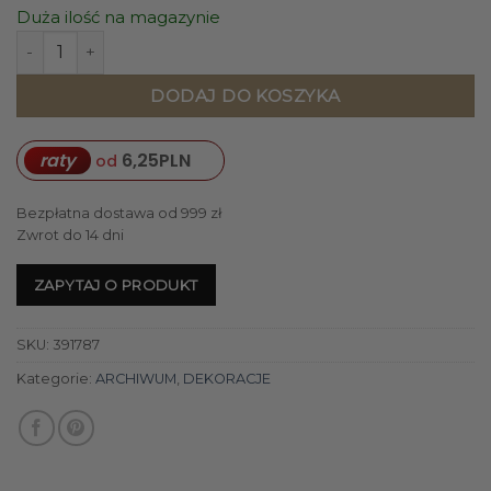
Duża ilość na magazynie
ilość WAZON szklany 25x15 cm biały, złoty
DODAJ DO KOSZYKA
raty
6,25
PLN
od
Bezpłatna dostawa od 999 zł
Zwrot do 14 dni
ZAPYTAJ O PRODUKT
SKU:
391787
Kategorie:
ARCHIWUM
,
DEKORACJE