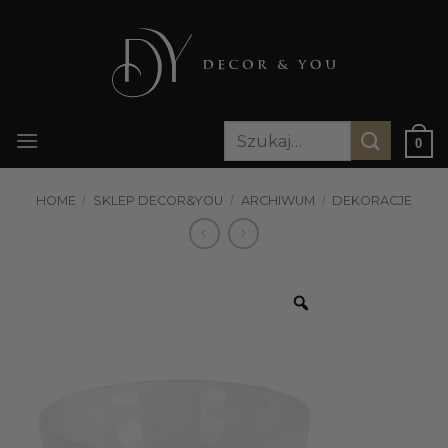
Przewiń
do
zawartości
Szukaj:
0
HOME
/
SKLEP DECOR&YOU
/
ARCHIWUM
/
DEKORACJE