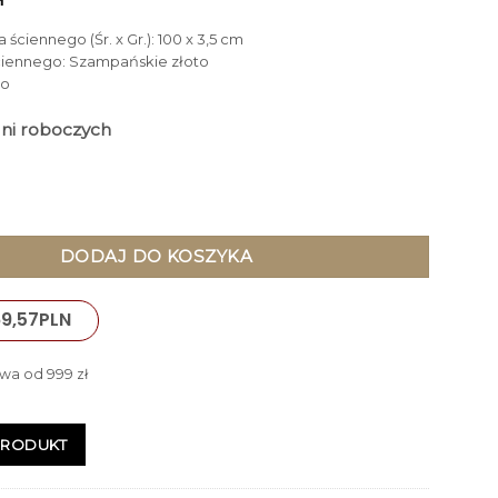
 ściennego (Śr. x Gr.): 100 x 3,5 cm
ściennego: Szampańskie złoto
ło
dni roboczych
CIENNE okrągłe, gięta lustrzana rama w kolorze szampańskiego
DODAJ DO KOSZYKA
9,57
PLN
wa od 999 zł
PRODUKT