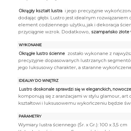
i jego precyzyjnie wykończona
Okrągły kształt lustra
dodając głębi. Lustro jest idealnym rozwiązaniem 
element codziennego użytku, jak i dekoracja ście
przyciągnie wzrok. Dodatkowo,
szampańsko złote
WYKONANIE
zostało wykonane z najwyższe
Okrągłe lustro ścienne
precyzyjnie dopasowanych lustrzanych segmentów,
jego luksusowy charakter, a staranne wykończeni
IDEALNY DO WNĘTRZ
Lustro doskonale sprawdzi się w eleganckich, nowocz
komponują się z aranżacjami w stylu glamour, art
kształtowi i luksusowemu wykończeniu będzie świet
PARAMETRY
Wymiary lustra ściennego (Śr. x Gr.): 100 x 3,5 cm