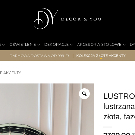
E
OŚWIETLENIE
DEKORACJE
AKCESORIA STOŁOWE
D
|
DARMOWA DOSTAWA OD 999 ZŁ
KOLEKCJA ZŁOTE AKCENTY
E AKCENTY
LUSTRO 
lustrzan
złota, fa
z