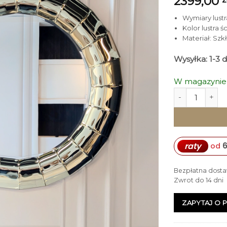
2399,00
Wymiary lustra
Kolor lustra 
Materiał: Szk
Wysyłka: 1-3 
W magazynie
ilość LUSTRO Ś
6
raty
od
Bezpłatna dosta
Zwrot do 14 dni
ZAPYTAJ O 