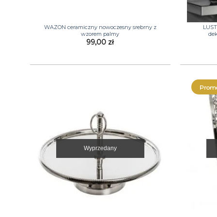
+
+
WAZON ceramiczny nowoczesny srebrny z
LUST
wzorem palmy
dek
99,00
zł
Promo
Wyprzedany