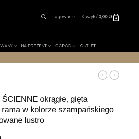
Logowanie
Koszyk /
0,00
zł
0
YWANY
NA PREZENT
OGRÓD
OUTLET
ŚCIENNE okrągłe, gięta
a rama w kolorze szampańskiego
zowane lustro
ł