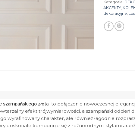
Kategorie:
DEK
AKCENTY
,
KOLEK
dekoracyjne
,
Lus
to połączenie nowoczesnej elegancji
rze szampańskiego złota
tarzalny efekt trójwymiarowości, a szampański odcień do
ego wyrafinowany charakter, ale również łagodnie rozprasz
óry doskonale komponuje się z różnorodnymi stylami aran