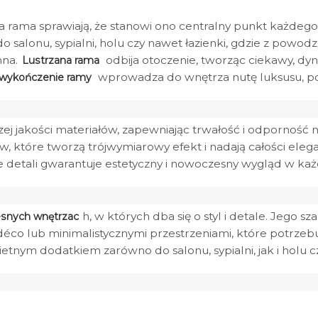
 rama sprawiają, że stanowi ono centralny punkt każdego 
do salonu, sypialni, holu czy nawet łazienki, gdzie z pow
nna.
odbija otoczenie, tworząc ciekawy, dyn
Lustrzana rama
wprowadza do wnętrza nutę luksusu, po
 wykończenie ramy
j jakości materiałów, zapewniając trwałość i odporność na
 które tworzą trójwymiarowy efekt i nadają całości elega
e detali gwarantuje estetyczny i nowoczesny wygląd w ka
h, w których dba się o styl i detale. Jego 
esnych wnętrzac
 déco lub minimalistycznymi przestrzeniami, które potrzeb
nym dodatkiem zarówno do salonu, sypialni, jak i holu czy