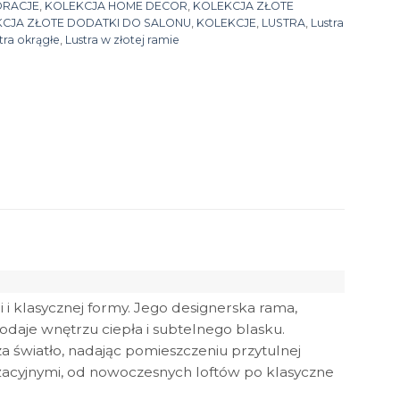
ORACJE
,
KOLEKCJA HOME DECOR
,
KOLEKCJA ZŁOTE
CJA ZŁOTE DODATKI DO SALONU
,
KOLEKCJE
,
LUSTRA
,
Lustra
tra okrągłe
,
Lustra w złotej ramie
 i klasycznej formy. Jego designerska rama,
daje wnętrzu ciepła i subtelnego blasku.
a światło, nadając pomieszczeniu przytulnej
żacyjnymi, od nowoczesnych loftów po klasyczne