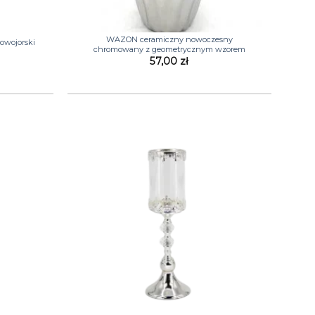
+
WAZON ceramiczny nowoczesny
owojorski
chromowany z geometrycznym wzorem
a
ktualna
57,00
zł
cena
ynosi:
8,00 zł.