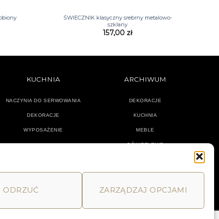
+
obiony
ŚWIECZNIK klasyczny srebrny metalowo-
szklany
157,00
zł
KUCHNIA
ARCHIWUM
NACZYNIA DO SERWOWANIA
DEKORACJE
DEKORACJE
KUCHNIA
WYPOSAŻENIE
MEBLE
OŚWIETLENIE
ODRZUĆ
ZARZĄDZAJ OPCJAMI