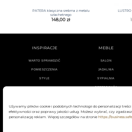
+
+
PATERA klasyczna srebrna z metalu
LUSTRO 
szlachetnego
148,00
zł
INSPIRACJE
MEBLE
WARTO SPRAWDZIĆ
SALON
POMIESZCZENIA
JADALNIA
STYLE
SYPIALNIA
PRZEDPOKÓJ
Używamy plików cookie i podobnych technologii do personalizacji treści
efektywności oraz poprawy jakości usług. Możesz wybrać, czy zgadzasz 
personalizację reklam. Więcej szczegółów na stronie
https://business.saf