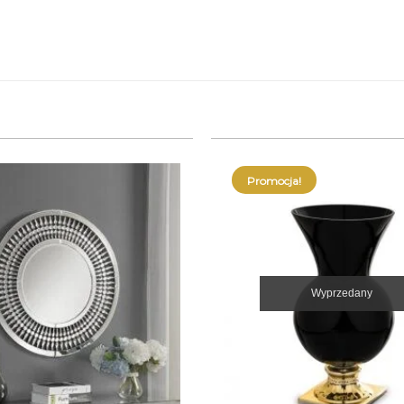
Promocja!
Wyprzedany