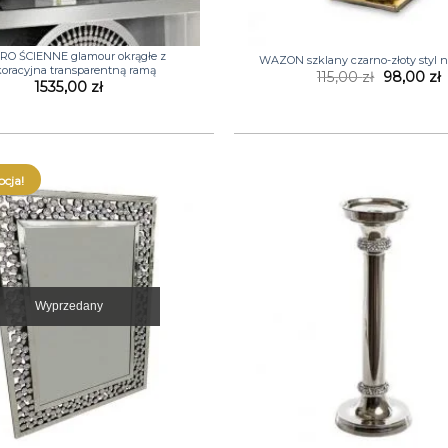
+
RO ŚCIENNE glamour okrągłe z
WAZON szklany czarno-złoty styl n
oracyjna transparentną ramą
Pierwotn
A
115,00
zł
98,00
zł
1535,00
zł
cena
wynosiła:
w
115,00 zł.
9
cja!
Wyprzedany