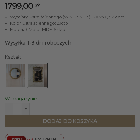
1799,00
zł
Wymiary lustra ściennego (W. x Sz. x Gr.): 120 x 76,3 x 2 cm
Kolor lustra ściennego: Złoto
Materiał: Metal, MDF, Szkło
Wysyłka: 1-3 dni roboczych
Kształt
W magazynie
ilość LUSTRO ŚCIENNE prostokątne, z metalową, złotą ramą
DODAJ DO KOSZYKA
raty
52,17
PLN
od