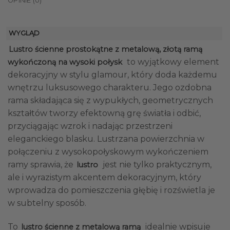
OPINIE (0)
WYGLĄD
Lustro ścienne prostokątne z metalową, złotą ramą
to wyjątkowy element
wykończoną na wysoki połysk
dekoracyjny w stylu glamour, który doda każdemu
wnętrzu luksusowego charakteru. Jego ozdobna
rama składająca się z wypukłych, geometrycznych
kształtów tworzy efektowną grę światła i odbić,
przyciągając wzrok i nadając przestrzeni
eleganckiego blasku. Lustrzana powierzchnia w
połączeniu z wysokopołyskowym wykończeniem
ramy sprawia, że
jest nie tylko praktycznym,
lustro
ale i wyrazistym akcentem dekoracyjnym, który
wprowadza do pomieszczenia głębię i rozświetla je
w subtelny sposób.
To
idealnie wpisuje
lustro ścienne z metalową ramą