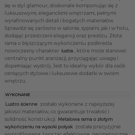
się w styl glamour, doskonale komponując się z
luksusowymi, eleganckimi wnętrzami, pełnymi
wyrafinowanych detali i bogatych materiałów.
Sprawdzi się zarówno w salonie, sypialni, jak i w holu,
dodając przestrzeni elegancji oraz prestiżu. Złota
rama o błyszczącym wykończeniu podkreśla
nowoczesny charakter
, które może stanowić
lustra
centralny punkt aranżacji, przyciągając uwagę i
dopełniając wystrój. Jest to idealny wybór dla osób
ceniących stylowe i luksusowe dodatki w swoim
wnętrzu.
WYKONANIE
zostało wykonane z najwyższej
Lustro ścienne
jakości materiałów, co gwarantuje trwałość i
solidność konstrukcji.
Metalowa rama o złotym
została precyzyjnie
wykończeniu na wysoki połysk
wyprofilowana, tworząc efektowne, geometryczne