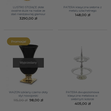
LUSTRO STOJĄCE złote
PATERA klasyczna srebrna z
owalne duże na nodze ze
metalu szlachetnego
stali nierdzewnej glamour
148,00
zł
3290,00
zł
Promocja!
Wyprzedany
WAZON szklany czarno-złoty
PATERA dwupoziomowa
styl nowojorski
klasyczna metalowa w
srebrnym kolorze
Pierwotna
Aktualna
115,00
zł
98,00
zł
cena
cena
405,00
zł
wynosiła:
wynosi:
115,00 zł.
98,00 zł.