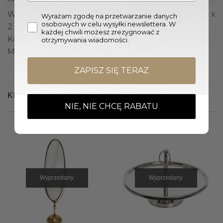
Wymiary lustra ściennego (W. x Sz. x Gr.): 120 x 76,3 x
Wyrażam zgodę na przetwarzanie danych
osobowych w celu wysyłki newslettera. W
2 cm
każdej chwili możesz zrezygnować z
Kolor lustra ściennego: Złoto
otrzymywania wiadomości.
Materiał: Metal, MDF, Szkło
ZAPISZ SIĘ TERAZ
KLIENCI OGLĄDALI RÓWNIEŻ
NIE, NIE CHCĘ RABATU
Wyprzedany
Wyprzedany