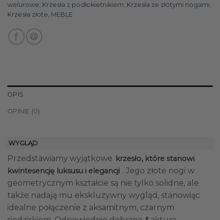
welurowe
,
Krzesła z podłokietnikiem
,
Krzesła ze złotymi nogami
,
Krzesła złote
,
MEBLE
OPIS
OPINIE (0)
WYGLĄD
Przedstawiamy wyjątkowe
krzesło, które stanowi
. Jego złote nogi w
kwintesencję luksusu i elegancji
geometrycznym kształcie są nie tylko solidne, ale
także nadają mu ekskluzywny wygląd, stanowiąc
idealne połączenie z aksamitnym, czarnym
siedziskiem. Odpowiednio dobrana
aktura