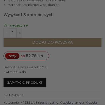
Materiał: Stal nierdzewna, Tkanina
Wysyłka: 1-3 dni roboczych
W magazynie
ilość KRZESŁO ekskluzywne, złote nogi, czarne, aksamitne s
DODAJ DO KOSZYKA
raty
52,78
PLN
od
Bezpłatna dostawa od 999 zł
Zwrot do 14 dni
ZAPYTAJ O PRODUKT
SKU:
AM3283
Kategorie:
KRZESŁA
,
Krzesła czarne
,
Krzesła glamour
,
Krzesła