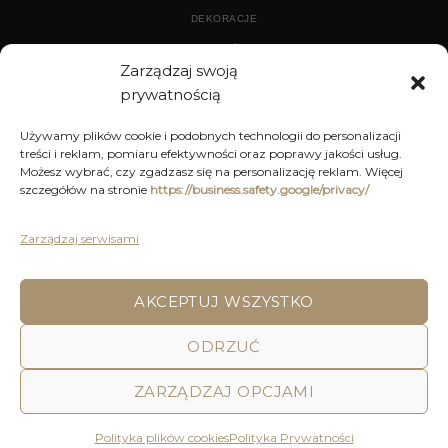
DEKORACJE
WYPOSAŻENIE
Zarządzaj swoją
prywatnością
ARCHIWUM
Używamy plików cookie i podobnych technologii do personalizacji
treści i reklam, pomiaru efektywności oraz poprawy jakości usług.
DEKORACJE
Możesz wybrać, czy zgadzasz się na personalizację reklam. Więcej
szczegółów na stronie
https://business.safety.google/privacy/
KUCHNIA
MEBLE
Zarządzaj serwisami
OŚWIETLENIE
AKCEPTUJ WSZYSTKO
ODRZUĆ
POLITYKA PRYWATNOŚCI
REGULAMIN SKLEPU ON-LINE
WYSYŁKA
DOSTAWA
ZWROTY I REKLAMACJE
HOME
DECOR AND YOU
ZARZĄDZAJ OPCJAMI
Decor & You | Home Decorations | Home Accessories |
Wszystkie Prawa zastrzeżone 2026 © Realizacja: Pink
Polityka plików cookies
Polityka Prywatności
Shark Media