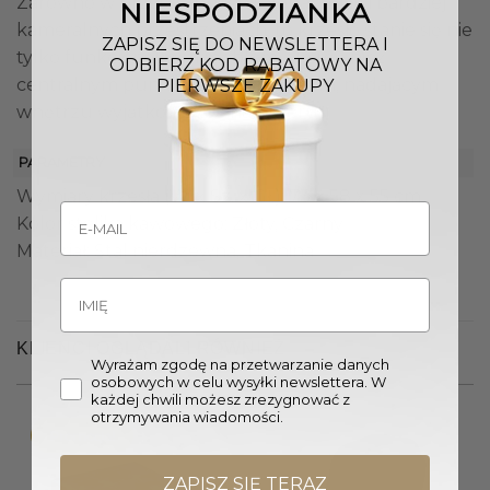
Zarówno w przestronnych salonach, jak i bardziej
NIESPODZIANKA
kameralnych przestrzeniach, to krzesło stanie się nie
ZAPISZ SIĘ DO NEWSLETTERA I
tylko funkcjonalnym meblem, ale również
ODBIERZ KOD RABATOWY NA
centralnym punktem dekoracyjnym, nadającym
PIERWSZE ZAKUPY
wnętrzu wyjątkowego charakteru.
PARAMETRY
Wymiary krzesła (W. x Sz. x Gł.): 73 x 58 x 55 cm
Kolor stolika kawowego: Złoty, Czarny
Materiał: Stal nierdzewna, Tkanina
KLIENCI OGLĄDALI RÓWNIEŻ
Wyrażam zgodę na przetwarzanie danych
osobowych w celu wysyłki newslettera. W
każdej chwili możesz zrezygnować z
otrzymywania wiadomości.
Promocja!
ZAPISZ SIĘ TERAZ