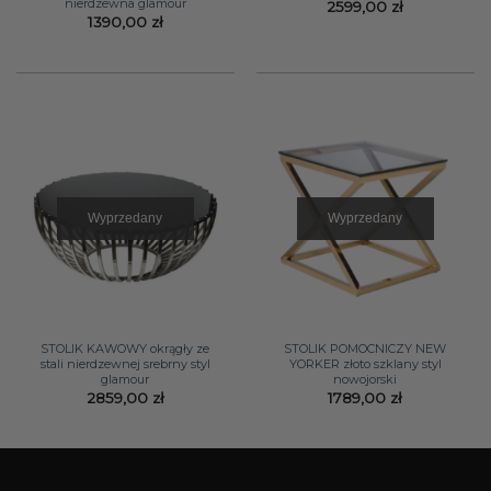
nierdzewna glamour
2599,00
zł
1390,00
zł
Wyprzedany
Wyprzedany
STOLIK KAWOWY okrągły ze
STOLIK POMOCNICZY NEW
stali nierdzewnej srebrny styl
YORKER złoto szklany styl
glamour
nowojorski
2859,00
zł
1789,00
zł