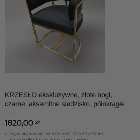
KRZESŁO ekskluzywne, złote nogi,
czarne, aksamitne siedzisko, półokrągłe
1820,00
zł
Wymiary krzesła (W. x Sz. x Gł.): 73 x 58 x 55 cm
Kolor stolika kawowego: Złoty, Czarny