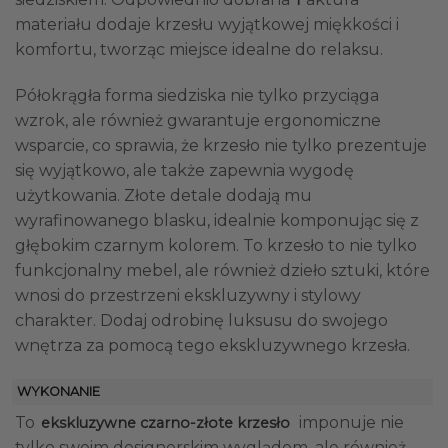
f
materiału dodaje krzesłu wyjątkowej miękkości i
komfortu, tworząc miejsce idealne do relaksu.
Półokrągła forma siedziska nie tylko przyciąga
wzrok, ale również gwarantuje ergonomiczne
wsparcie, co sprawia, że krzesło nie tylko prezentuje
się wyjątkowo, ale także zapewnia wygodę
użytkowania. Złote detale dodają mu
wyrafinowanego blasku, idealnie komponując się z
głębokim czarnym kolorem. To krzesło to nie tylko
funkcjonalny mebel, ale również dzieło sztuki, które
wnosi do przestrzeni ekskluzywny i stylowy
charakter. Dodaj odrobinę luksusu do swojego
wnętrza za pomocą tego ekskluzywnego krzesła.
WYKONANIE
To
imponuje nie
ekskluzywne czarno-złote krzesło
tylko swoim designerskim wyglądem, ale również