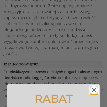
solidnym wykonaniem. Złote nogi, wykonane z
precyzyjnie ukształtowanej stali nierdzewnej,
zapewniają nie tylko estetykę, ale także trwałość i
stabilność, tworząc solidną podstawę dla
eleganckiego siedziska. Aksamitne siedzisko,
starannie wykończone, nie tylko dodaje krzesłu
wyjątkowego komfortu, ale również prezentuje się
luksusowo, tworząc harmonijne połączenie stylu i
jakości.
IDEALNY DO WNĘTRZ
To
ekskluzywne krzesło o złotych nogach i aksamitnym
idealnie wpisuje się w
siedzisku o półokrągłej formie
eleganckie wnętrza o charakterze glamour. Jego
wyjątkowy design sprawia, że doskonale komponuje
RABAT
się z nowoczesnymi aranżacjami, dodając im
subtelnego uroku i luksusowego wydźwięku.