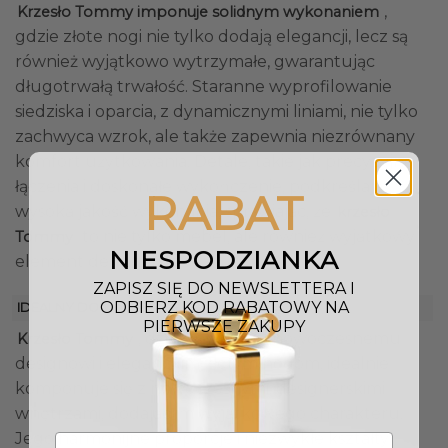
,
Krzesło Tommy imponuje solidnym wykonaniem
gdzie złote nogi nie tylko dodają elegancji, lecz są
również wyjątkowo wytrzymałe, gwarantując
długotrwałą trwałość. Staranne wyprofilowanie
siedziska i oparcia, z dynamicznymi liniami, nie tylko
zachwyca wzrok, ale także zapewnia niezrównany
komfort użytkowania. Detale, takie jak precyzyjne
łączenia i doskonałe wykończenie, podkreślają
RABAT
wysoką jakość wykonania, sprawiając, że
krzesło
to nie tylko mebel, ale również wyjątkowy
Tommy
NIESPODZIANKA
element designerski.
ZAPISZ SIĘ DO NEWSLETTERA I
ODBIERZ KOD RABATOWY NA
IDEALNY DO WNĘTRZ
PIERWSZE ZAKUPY
, dzięki swojemu nowoczesnemu
Krzesło Tommy
designowi i eleganckim złotym nogom, idealnie
komponuje się z nowoczesnymi, designerskimi
wnętrzami, dodając im wyjątkowego charakteru.
Jego harmonijne proporcje i niezwykłe kształty