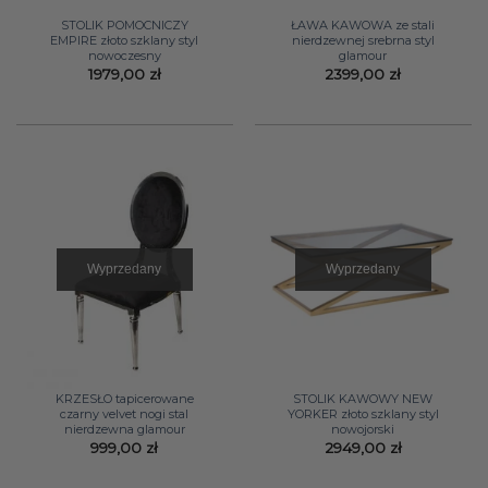
STOLIK POMOCNICZY
ŁAWA KAWOWA ze stali
EMPIRE złoto szklany styl
nierdzewnej srebrna styl
nowoczesny
glamour
1979,00
zł
2399,00
zł
Wyprzedany
Wyprzedany
KRZESŁO tapicerowane
STOLIK KAWOWY NEW
czarny velvet nogi stal
YORKER złoto szklany styl
nierdzewna glamour
nowojorski
999,00
zł
2949,00
zł