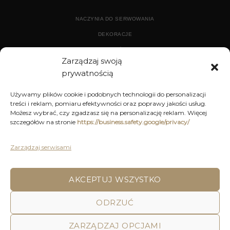
NACZYNIA DO SERWOWANIA
DEKORACJE
WYPOSAŻENIE
Zarządzaj swoją
prywatnością
ARCHIWUM
Używamy plików cookie i podobnych technologii do personalizacji
treści i reklam, pomiaru efektywności oraz poprawy jakości usług.
DEKORACJE
Możesz wybrać, czy zgadzasz się na personalizację reklam. Więcej
szczegółów na stronie
https://business.safety.google/privacy/
KUCHNIA
MEBLE
Zarządzaj serwisami
OŚWIETLENIE
AKCEPTUJ WSZYSTKO
ODRZUĆ
POLITYKA PRYWATNOŚCI
REGULAMIN SKLEPU ON-LINE
WYSYŁKA
DOSTAWA
ZWROTY I REKLAMACJE
HOME
DECOR AND YOU
ZARZĄDZAJ OPCJAMI