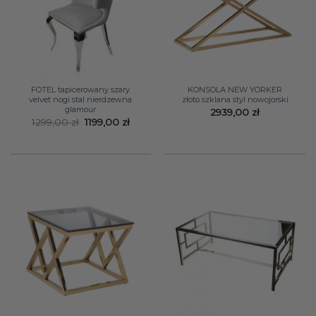
FOTEL tapicerowany szary
KONSOLA NEW YORKER
velvet nogi stal nierdzewna
złoto szklana styl nowojorski
glamour
2939,00
zł
Pierwotna
Aktualna
1299,00
zł
1199,00
zł
cena
cena
wynosiła:
wynosi:
1299,00 zł.
1199,00 zł.