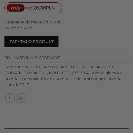
raty
26,36
PLN
od
Bezpłatna dostawa od 999 zł
Zwrot do 14 dni
ZAPYTAJ O PRODUKT
SKU:
VA5TOMMCHSTGR1XXXP
Kategorie:
KOLEKCJA ZŁOTE AKCENTY
,
KOLEKCJA ZŁOTE
DODATKI DO SALONU
,
KOLEKCJE
,
KRZESŁA
,
Krzesła glamour
,
Krzesła z podłokietnikiem
,
Krzesła ze złotymi nogami
,
Krzesła
złote
,
MEBLE