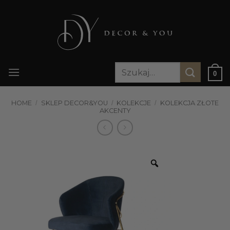
Przewiń
do
zawartości
Szukaj:
0
HOME
/
SKLEP DECOR&YOU
/
KOLEKCJE
/
KOLEKCJA ZŁOTE
AKCENTY