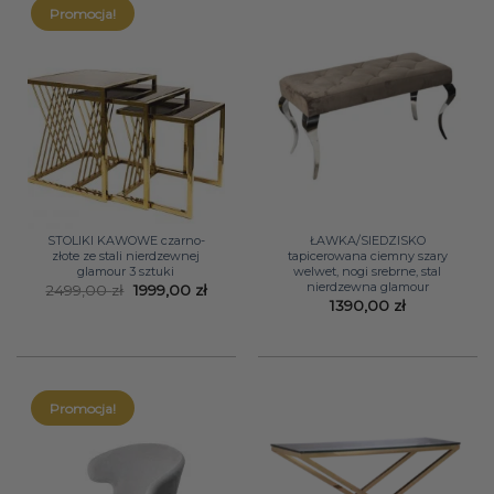
Promocja!
STOLIKI KAWOWE czarno-
ŁAWKA/SIEDZISKO
złote ze stali nierdzewnej
tapicerowana ciemny szary
glamour 3 sztuki
welwet, nogi srebrne, stal
nierdzewna glamour
Pierwotna
Aktualna
2499,00
zł
1999,00
zł
cena
cena
1390,00
zł
wynosiła:
wynosi:
2499,00 zł.
1999,00 zł.
Promocja!