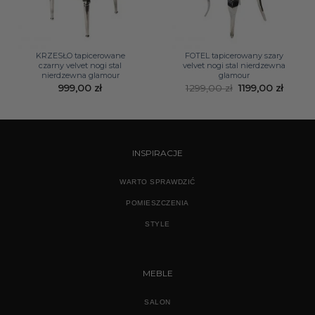
KRZESŁO tapicerowane
FOTEL tapicerowany szary
czarny velvet nogi stal
velvet nogi stal nierdzewna
nierdzewna glamour
glamour
Pierwotna
Aktual
999,00
zł
1299,00
zł
1199,00
zł
cena
cena
wynosiła:
wynosi
1299,00 zł.
1199,00
INSPIRACJE
WARTO SPRAWDZIĆ
POMIESZCZENIA
STYLE
MEBLE
SALON