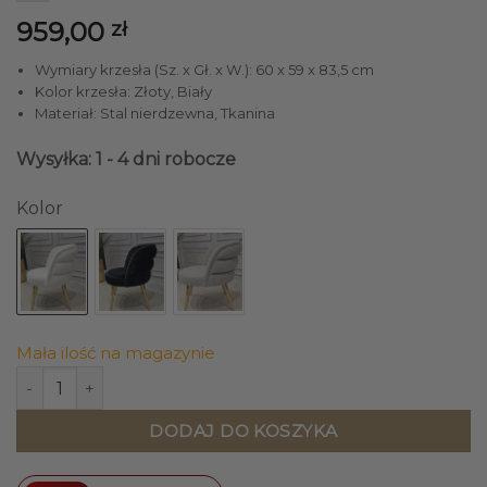
959,00
zł
Wymiary krzesła (Sz. x Gł. x W.): 60 x 59 x 83,5 cm
Kolor krzesła: Złoty, Biały
Materiał: Stal nierdzewna, Tkanina
Wysyłka: 1 - 4 dni robocze
Kolor
Mała ilość na magazynie
ilość KRZESŁO na złotych błyszczących nogach, biała welu
DODAJ DO KOSZYKA