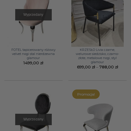
Wyprzedany
FOTEL tapicerowany różowy
KRZESŁO Livia czarne,
velvet nogi stal nierdzewna
welurowe siedzisko, czarno-
glamour
złote, metalowe nogi, styl
glamour
1499,00
zł
Zakre
699,00
zł
–
788,00
zł
cen:
od
699,00
do
788,00
Promocja!
Wyprzedany