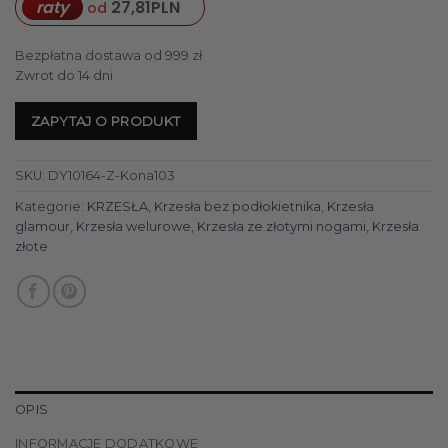
raty
27,81
PLN
od
Bezpłatna dostawa od 999 zł
Zwrot do 14 dni
ZAPYTAJ O PRODUKT
SKU:
DY10164-Z-Kona103
Kategorie:
KRZESŁA
,
Krzesła bez podłokietnika
,
Krzesła
glamour
,
Krzesła welurowe
,
Krzesła ze złotymi nogami
,
Krzesła
złote
OPIS
INFORMACJE DODATKOWE