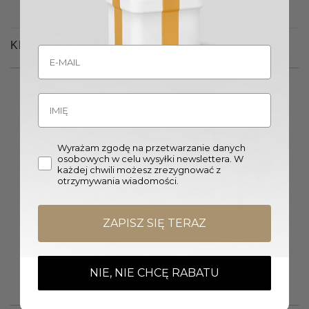
KLIENCI OGLĄDALI RÓWNIEŻ
Wyrażam zgodę na przetwarzanie danych
osobowych w celu wysyłki newslettera. W
Wyprzedany
każdej chwili możesz zrezygnować z
otrzymywania wiadomości.
ZAPISZ SIĘ TERAZ
KRZESŁO tapicerowane
KRZESŁO drewniane, biało-
kremowa skóra szare boki
czarne, elegancki design
srebrne nogi styl glamour
1249,00
zł
NIE, NIE CHCĘ RABATU
780,00
zł