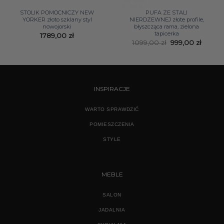
STOLIK POMOCNICZY NEW
PUFA ZE STALI
YORKER złoto szklany styl
NIERDZEWNEJ złote profile,
nowojorski
błyszcząca rama, zielona
tapicerka
1789,00
zł
Pierwotna
Aktual
1099,00
zł
999,00
zł
cena
cena
wynosiła:
wynosi
1099,00 zł.
999,00 
INSPIRACJE
WARTO SPRAWDZIĆ
POMIESZCZENIA
STYLE
MEBLE
SALON
JADALNIA