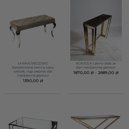
ŁAWKA/SIEDZISKO
KONSOLA czarno-złota ze
tapicerowana ciemny szary
stali nierdzewnej glamour
welwet, nogi srebrne, stal
Zakr
1870,00
zł
–
2689,00
zł
nierdzewna glamour
cen:
od
1390,00
zł
1870,
do
2689,