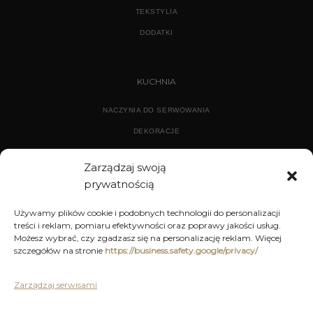
TEKSTYLIA
DODATKI
KUCHNIA
NACZYNIA DO SERWOWANIA
DEKORACJE
WYPOSAŻENIE
Zarządzaj swoją
prywatnością
ARCHIWUM
Używamy plików cookie i podobnych technologii do personalizacji
treści i reklam, pomiaru efektywności oraz poprawy jakości usług.
DEKORACJE
Możesz wybrać, czy zgadzasz się na personalizację reklam. Więcej
szczegółów na stronie
https://business.safety.google/privacy/
KUCHNIA
MEBLE
Zarządzaj serwisami
OŚWIETLENIE