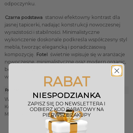
odpoczynku.
stanowi efektowny kontrast dla
Czarna podstawa
jasnej tapicerki, nadając konstrukcji nowoczesnej
wyrazistości i stabilności. Minimalistyczne
wykończenie doskonale podkreśla współczesny styl
mebla, tworząc elegancką i ponadczasową
kompozycję.
świetnie wpisuje się w aranżacje
Fotel
nowoczesne, minimalistyczne oraz modern organic,
będąc stylowym i funkcjonalnym elementem
RABAT
wyposażenia wnętrza.
PARAMETRY
NIESPODZIANKA
Wymiary fotela (Śr. x W.): 80 x 67 cm
ZAPISZ SIĘ DO NEWSLETTERA I
Kolor fotela: Czarny, Jasnoszary
ODBIERZ KOD RABATOWY NA
Materiał: Stal nierdzewna, Tkanina
PIERWSZE ZAKUPY