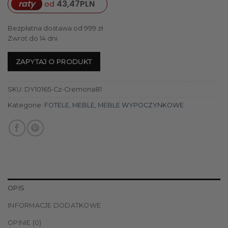
raty
43,47
PLN
od
Bezpłatna dostawa od 999 zł
Zwrot do 14 dni
ZAPYTAJ O PRODUKT
SKU:
DY10165-Cz-Cremona81
Kategorie:
FOTELE
,
MEBLE
,
MEBLE WYPOCZYNKOWE
OPIS
INFORMACJE DODATKOWE
OPINIE (0)