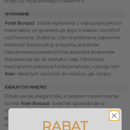
wnętrzu wyjątkowego charakteru.
WYKONANIE
został wykonany z najwyższej jakości
Fotel Bonucci
materiałów, co gwarantuje jego trwałość i komfort
użytkowania. Stabilna, czarna podstawa zapewnia
solidność konstrukcji, a miękka, starannie
tapicerowana powierzchnia siedziska doskonale
dopasowuje się do kształtu ciała. Obrotowy
mechanizm zwiększa funkcjonalność, czyniąc ten
idealnym zarówno do relaksu, jak i pracy.
fotel
IDEALNY DO WNĘTRZ
Dzięki swojej eleganckiej, a zarazem nowoczesnej
formie
świetnie sprawdzi się w
fotel Bonucci
różnorodnych aranżacjach. Doskonale komponuje
się z wnętrzami w stylu modern, industrialnym, a
RABAT
nawet minimalistycznym. Może pełnić funkcję