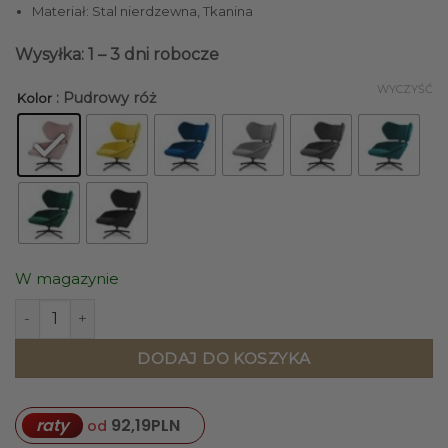
Materiał: Stal nierdzewna, Tkanina
Wysyłka: 1 – 3 dni robocze
WYCZYŚĆ
: Pudrowy róż
Kolor
W magazynie
ilość FOTEL Bonucci obrotowy, czarne nogi, tapicerowane s
DODAJ DO KOSZYKA
raty
92,19
PLN
od