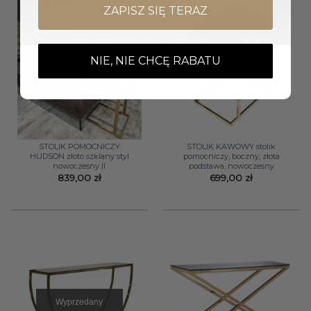
ZAPISZ SIĘ TERAZ
NIE, NIE CHCĘ RABATU
Wyprzedany
STOLIK POMOCNICZY
STOLIK KAWOWY stolik
HUDSON złoto szklany styl
pomocniczy, boczny, złota
nowoczesny II
podstawa, nowoczesny
839,00
zł
699,00
zł
Wyprzedany