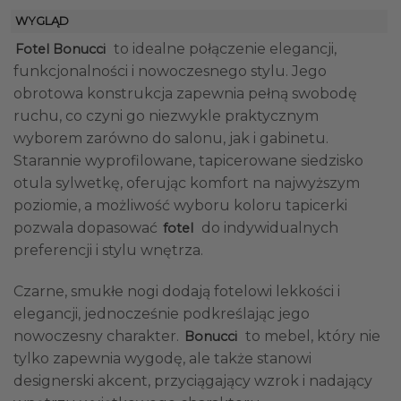
WYGLĄD
to idealne połączenie elegancji,
Fotel Bonucci
funkcjonalności i nowoczesnego stylu. Jego
obrotowa konstrukcja zapewnia pełną swobodę
ruchu, co czyni go niezwykle praktycznym
wyborem zarówno do salonu, jak i gabinetu.
Starannie wyprofilowane, tapicerowane siedzisko
otula sylwetkę, oferując komfort na najwyższym
poziomie, a możliwość wyboru koloru tapicerki
pozwala dopasować
do indywidualnych
fotel
preferencji i stylu wnętrza.
Czarne, smukłe nogi dodają fotelowi lekkości i
elegancji, jednocześnie podkreślając jego
nowoczesny charakter.
to mebel, który nie
Bonucci
tylko zapewnia wygodę, ale także stanowi
designerski akcent, przyciągający wzrok i nadający