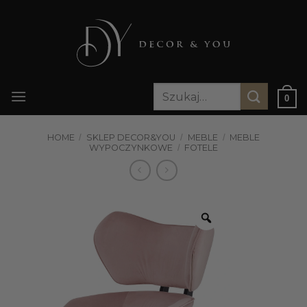
Przewiń
do
zawartości
Szukaj:
0
HOME
/
SKLEP DECOR&YOU
/
MEBLE
/
MEBLE
WYPOCZYNKOWE
/
FOTELE