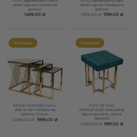
FOTEL tapicerowany czarny
FOTEL tapicerowany szary
velvet nogi stal nierdzewna
velvet nogi stal nierdzewna
glamour
glamour
Pierwotna
Aktual
1499,00
zł
1299,00
zł
1199,00
zł
cena
cena
wynosiła:
wynosi
1299,00 zł.
1199,00
Promocja!
Promocja!
STOLIKI KAWOWE czarno-
PUFA ZE STALI
złote ze stali nierdzewnej
NIERDZEWNEJ złote profile,
glamour 3 sztuki
błyszcząca rama, zielona
tapicerka
Pierwotna
Aktualna
2499,00
zł
1999,00
zł
cena
cena
Pierwotna
Aktual
1099,00
zł
999,00
zł
wynosiła:
wynosi:
cena
cena
2499,00 zł.
1999,00 zł.
wynosiła:
wynosi
1099,00 zł.
999,00 