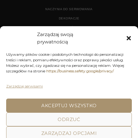
NACZYNIA DO SERWOWANIA
DEKORACJE
WYPOSAŻENIE
Zarządzaj swoją
prywatnością
ARCHIWUM
Używamy plików cookie i podobnych technologii do personalizacji
treści i reklam, pomiaru efektywności oraz poprawy jakości usług.
DEKORACJE
Możesz wybrać, czy zgadzasz się na personalizację reklam. Więcej
szczegółów na stronie
https://business.safety.google/privacy/
KUCHNIA
MEBLE
Zarządzaj serwisami
OŚWIETLENIE
AKCEPTUJ WSZYSTKO
ODRZUĆ
POLITYKA PRYWATNOŚCI
REGULAMIN SKLEPU ON-LINE
WYSYŁKA
DOSTAWA
ZWROTY I REKLAMACJE
HOME
DECOR AND YOU
ZARZĄDZAJ OPCJAMI
Decor & You | Home Decorations | Home Accessories |