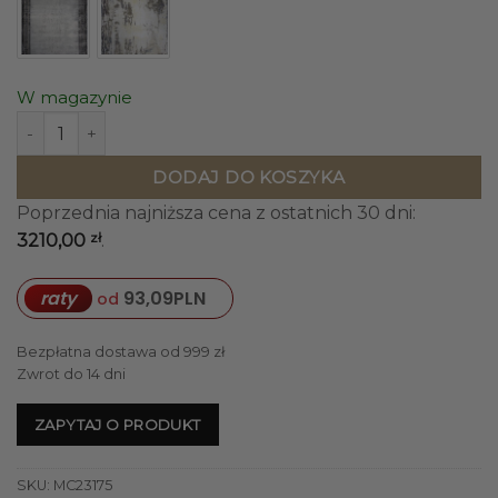
W magazynie
ilość DYWAN Layor Blue Fantasy, wielokolorowy, klasyczny
DODAJ DO KOSZYKA
Poprzednia najniższa cena z ostatnich 30 dni:
zł
3210,00
.
raty
93,09
PLN
od
Bezpłatna dostawa od 999 zł
Zwrot do 14 dni
ZAPYTAJ O PRODUKT
SKU:
MC23175