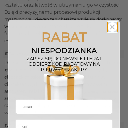
kształtu oraz łatwość w utrzymaniu go w czystości.
Dzięki precyzyjnemu procesowi produkcji
maszynowej,
dywan ten charakteryzuje się doskonałym
, stanowiąc nie tylko
wykonaniem wzoru
RABAT
funkcjonalny element wyposażenia, ale również
estetyczną ozdobę wnętrza..
NIESPODZIANKA
IDEALNY DO WNĘTRZ
ZAPISZ SIĘ DO NEWSLETTERA I
Dzięki klasycznemu wzorowi w wielu kolorach, ten
ODBIERZ KOD RABATOWY NA
PIERWSZE ZAKUPY
dywan doskonale wpasuje się do nowoczesnych,
, dodając im przytulności i
eleganckich salonów
charakteru, jak i do sypialni, tworząc spokojną
atmosferę relaksu. Jego u
niwersalny design sprawia,
,
że łatwo dopasuje się do różnych stylów aranżacyjnych
czyniąc go idealnym dodatkiem do wielu rodzajów
wnętrz mieszkalnych.
PARAMETRY