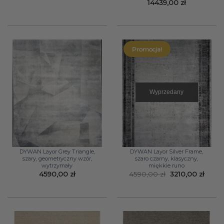
Zakres
14439,00
zł
cen:
od
1449,00 zł
do
14439,00 zł
Promocja!
Wyprzedany
DYWAN Layor Grey Triangle,
DYWAN Layor Silver Frame,
szary, geometryczny wzór,
szaro czarny, klasyczny,
wytrzymały
miękkie runo
Pierwotna
Aktua
4590,00
zł
4590,00
zł
3210,00
zł
cena
cena
wynosiła:
wynos
4590,00 zł.
3210,0