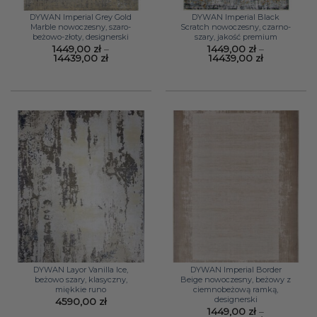
DYWAN Imperial Grey Gold
DYWAN Imperial Black
Marble nowoczesny, szaro-
Scratch nowoczesny, czarno-
beżowo-złoty, designerski
szary, jakość premium
1449,00
zł
–
1449,00
zł
–
Zakres
Zakres
14439,00
zł
14439,00
zł
cen:
cen:
od
od
1449,00 zł
1449,00 zł
do
do
14439,00 zł
14439,00 zł
DYWAN Layor Vanilla Ice,
DYWAN Imperial Border
beżowo szary, klasyczny,
Beige nowoczesny, beżowy z
miękkie runo
ciemnobeżową ramką,
designerski
4590,00
zł
1449,00
zł
–