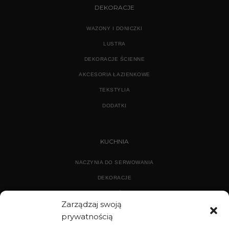
DEKORACJE
WAZONY I DONICZKI
LUSTRA
DEKORACJE ŚCIENNE
AKCESORIA ŁAZIENKOWE
TEKSTYLIA
DODATKI
KUCHNIA
NACZYNIA DO SERWOWANIA
DEKORACJE
WYPOSAŻENIE
Zarządzaj swoją
prywatnością
ARCHIWUM