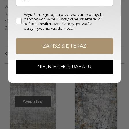
Wymiary dywanu: 160 x 230 cm
Kolor dywanu: Wielokolorowy
Wyrażam zgodę na przetwarzanie danych
osobowych w celu wysyłki newslettera. W
Materiał: Akryl, Wiskoza
każdej chwili możesz zrezygnować z
Gramatura: 2500 g/m2
otrzymywania wiadomości.
ZAPISZ SIĘ TERAZ
KLIENCI OGLĄDALI RÓWNIEŻ
NIE, NIE CHCĘ RABATU
Wyprzedany