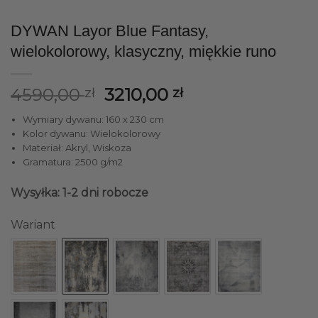
DYWAN Layor Blue Fantasy,
wielokolorowy, klasyczny, miękkie runo
Pierwotna
Aktualna
4590,00
3210,00
zł
zł
cena
cena
Wymiary dywanu: 160 x 230 cm
wynosiła:
wynosi:
Kolor dywanu: Wielokolorowy
4590,00 zł.
3210,00 zł.
Materiał: Akryl, Wiskoza
Gramatura: 2500 g/m2
Wysyłka: 1-2 dni robocze
Wariant