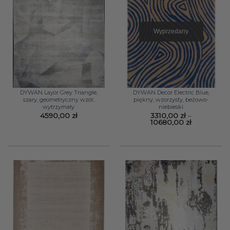
Wyprzedany
DYWAN Layor Grey Triangle,
DYWAN Decor Electric Blue,
szary, geometryczny wzór,
piękny, wzorzysty, beżowo-
wytrzymały
niebieski
4590,00
zł
3310,00
zł
–
Zakres
10680,00
zł
cen:
od
3310,00 zł
do
10680,00 z