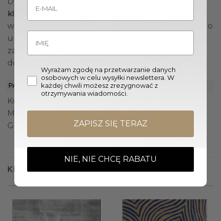
Dywan
doskonale komponuje się z nowoczesnymi i
, nadając im elegancji dzięki
klasycznymi wnętrzami
wyjątkowemu wzorowi i subtelnej kolorystyce. Jego
uniwersalny design sprawia, że świetnie wpisuje się
zarówno w salonowe aranżacje, jak i sypialnie,
dodając im przytulności i stylowego charakteru.
Wyrażam zgodę na przetwarzanie danych
osobowych w celu wysyłki newslettera. W
każdej chwili możesz zrezygnować z
PARAMETRY
otrzymywania wiadomości.
Kolor dywanu: Granatowy
Materiał: Wełna
ZAPISZ SIĘ TERAZ
Gramatura: 4000 g/m2
NIE, NIE CHCĘ RABATU
KLIENCI OGLĄDALI RÓWNIEŻ