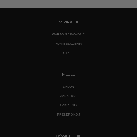
od
od
910,00 zł
490,0
do
do
7640,00 zł
6980,
INSPIRACJE
WARTO SPRAWDZIĆ
POMIESZCZENIA
STYLE
MEBLE
SALON
JADALNIA
SYPIALNIA
PRZEDPOKÓJ
OŚWIETLENIE