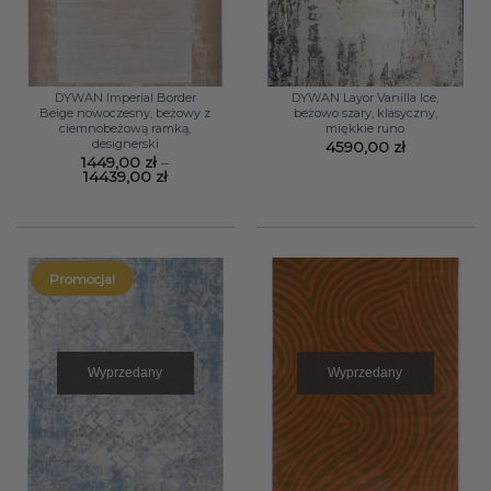
DYWAN Imperial Border
DYWAN Layor Vanilla Ice,
Beige nowoczesny, beżowy z
beżowo szary, klasyczny,
ciemnobeżową ramką,
miękkie runo
designerski
4590,00
zł
1449,00
zł
–
Zakres
14439,00
zł
cen:
od
1449,00 zł
do
14439,00 zł
Promocja!
Wyprzedany
Wyprzedany