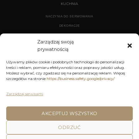
KUCHNIA
NACZYNIA DO SERWOWANIA
DEKORACJE
WYPOSAŻENIE
Zarządzaj swoją
prywatnością
ARCHIWUM
Używamy plików cookie i podobnych technologii do personalizacji
treści i reklam, pomiaru efektywności oraz poprawy jakości usług.
DEKORACJE
Możesz wybrać, czy zgadzasz się na personalizację reklam. Więcej
szczegółów na stronie
https://business.safety.google/privacy/
KUCHNIA
MEBLE
Zarządzaj serwisami
OŚWIETLENIE
AKCEPTUJ WSZYSTKO
POLITYKA PRYWATNOŚCI
REGULAMIN SKLEPU ON-LINE
ODRZUĆ
WYSYŁKA
DOSTAWA
ZWROTY I REKLAMACJE
HOME
DECOR AND YOU