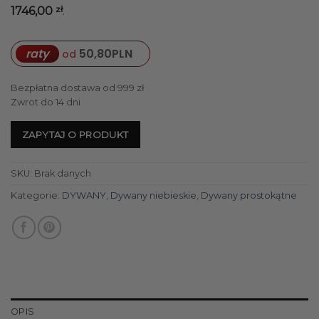
zł
1746,00
.
raty
50,80
PLN
od
Bezpłatna dostawa od 999 zł
Zwrot do 14 dni
ZAPYTAJ O PRODUKT
SKU:
Brak danych
Kategorie:
DYWANY
,
Dywany niebieskie
,
Dywany prostokątne
OPIS