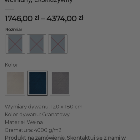
Zakres
1746,00
–
4374,00
zł
zł
cen:
Rozmiar
od
1746,00 zł
do
4374,00 zł
Kolor
Wymiary dywanu: 120 x 180 cm
Kolor dywanu: Granatowy
Materiał: Wełna
Gramatura: 4000 g/m2
Produkt na zamówienie. Skontaktuj się z nami w