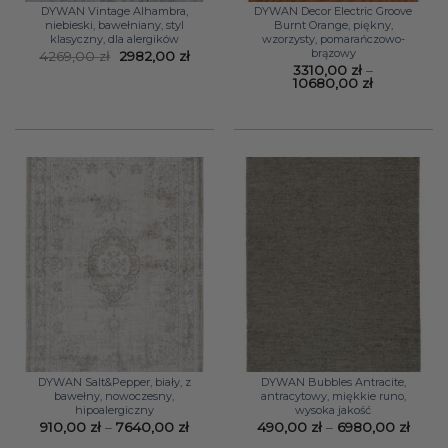
DYWAN Vintage Alhambra,
DYWAN Decor Electric Groove
niebieski, bawełniany, styl
Burnt Orange, piękny,
klasyczny, dla alergików
wzorzysty, pomarańczowo-
brązowy
Pierwotna
Aktualna
4269,00
zł
2982,00
zł
cena
cena
3310,00
zł
–
wynosiła:
wynosi:
Zakres
10680,00
zł
4269,00 zł.
2982,00 zł.
cen:
od
3310,00 zł
do
10680,00 z
DYWAN Salt&Pepper, biały, z
DYWAN Bubbles Antracite,
bawełny, nowoczesny,
antracytowy, miękkie runo,
hipoalergiczny
wysoka jakość
Zakres
Zakre
910,00
zł
–
7640,00
zł
490,00
zł
–
6980,00
zł
cen:
cen: