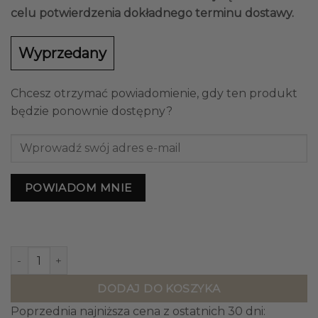
celu potwierdzenia dokładnego terminu dostawy.
Wyprzedany
Chcesz otrzymać powiadomienie, gdy ten produkt
będzie ponownie dostępny?
POWIADOM MNIE
ilość DYWAN Folia Navy, wzór 3D, granatowy, wełniany, ek
DODAJ DO KOSZYKA
Poprzednia najniższa cena z ostatnich 30 dni: