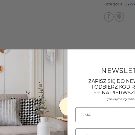
Kategorie:
DYW
NEWSLE
 kompozycja elegancji i nowoczesnego designu, której g
ZAPISZ SIĘ DO N
adczonych indyjskich tkaczy. Ten brązowy dywan to nie ty
I ODBIERZ KOD
.
 i styl
5%
NA PIERWSZ
(maksymalny rabat
dywan Landscape Stream Brown
wyróżnia się miękkością i del
osferę, a
długie włókna zatrzymują kurz i substancje chemiczn
wansowaną techniką supełkowania, ręcznie tkanego każdego