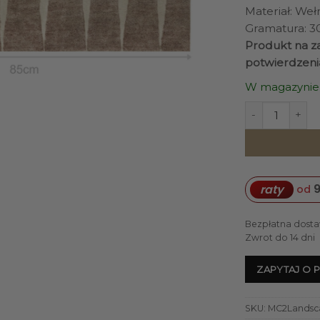
Materiał: Weł
Gramatura: 
Produkt na za
potwierdzeni
W magazynie
ilość DYWAN L
9
raty
od
Bezpłatna dosta
Zwrot do 14 dni
ZAPYTAJ O 
SKU:
MC2Landsc