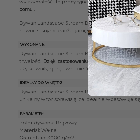
wytrzymałość. To precyzyjne i czasochłonne wyko
.
domu
Dywan Landscape Stream Brown to nie tylko produ
nowoczesnymi aranżacjami, wprowadzając do pomies
WYKONANIE
Dywan Landscape Stream Brown
wyróżnia się dzi
trwałość.
Dzięki zastosowaniu najwyższej jakości weł
użytkownik, łącząc w sobie funkcjonalność i wyra
IDEALNY DO WNĘTRZ
Dywan Landscape Stream Brown
doskonale kompo
unikalny wzór sprawiają, że idealnie wpasowuje się
PARAMETRY
Kolor dywanu: Brązowy
Materiał: Wełna
Gramatura: 3000 g/m2