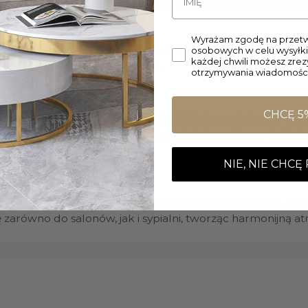
ńczenie sprawia, że każdy
dywan staje się niepowtarzalnym 
Wyrażam zgodę na przetw
kt, to ręcznie tkane arcydzieło, które
osobowych w celu wysyłki
dodaje wnętrzu wyj
każdej chwili możesz zre
zczenia ciepło, luksus i styl.
otrzymywania wiadomości
CHCĘ 5
, kt
ęki starannemu ręcznemu tkactwu indyjskich rzemieślników
, ale także oferuje delik
ny, dywan zachwyca swoją estetyką
finowany design.
NIE, NIE CHCĘ
, dod
nuje się z nowoczesnymi i minimalistycznymi wnętrzami
 zarówno do salonów, jak i sypialni, tworząc harmonijną atm