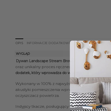
OPIS
INFORMACJE DODATKOWE
OPINIE (0)
WYGLĄD
to niepowtarzalna
Dywan Landscape Stream Brown
oraz unikalny proces ręcznego tkania przez doświ
dodatek, który wprowadza do wnętrza harmonię, komfort
Wykonany w 100% z najwyższej jakości wełny, 
akustyki pomieszczenia wprowadza spokojną atm
oczyszczacz powietrza.
Indyjscy tkacze, posługujący się najbardziej zaa