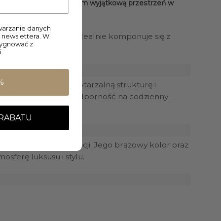
dziełem sztuki, tworzącym wyjątkową przestrzeń w
arzanie danych
. Idealnie komponuje się z
 newslettera. W
ątkowego charakteru
zygnować z
.
%
órzy nadają mu niepowtarzalną strukturę i
atność w dotyku oraz odporność na codzienny
 RABATU
ając im ciepła i elegancji. Jego brązowy kolor oraz
osferę luksusu i stylu.