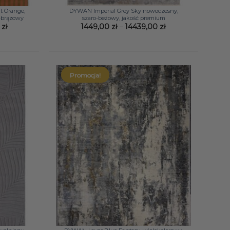
t Orange,
DYWAN Imperial Grey Sky nowoczesny,
-brązowy
szaro-beżowy, jakość premium
Zakres
Zakres
0
zł
1449,00
zł
–
14439,00
zł
cen:
cen:
od
od
3310,00 zł
1449,00 zł
do
do
10680,00 zł
14439,00 zł
Promocja!
+