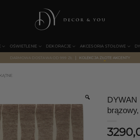
E
OŚWIETLENIE
DEKORACJE
AKCESORIA STOŁOWE
D
|
DARMOWA DOSTAWA OD 999 ZŁ
KOLEKCJA ZŁOTE AKCENTY
KĄTNE
DYWAN L
brązowy,
3290,