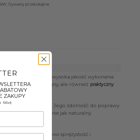
ANY
,
Dywany prostokątne
TTER
łównym akcentem jest wysoka jakość wykonania
EWSLETTERA
lko element dekoracyjny, ale również
praktyczny
 RABATOWY
E ZAKUPY
 100zł)
. Jego zdolność do poprawy
ikatnym w dotyku runem
, działając jednocześnie jak naturalny
e
 węzła, nadają dywanowi sprężystość i