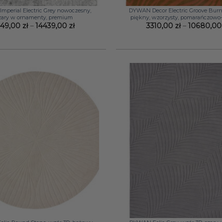
perial Electric Grey nowoczesny,
DYWAN Decor Electric Groove Burn
zary w ornamenty, premium
piękny, wzorzysty, pomarańczowo
Zakres
449,00
zł
–
14439,00
zł
3310,00
zł
–
10680,0
cen:
od
1449,00 zł
do
14439,00 zł
+