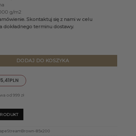
na
3000 g/m2
mówienie. Skontaktuj się z nami w celu
a dokładnego terminu dostawy.
andscape Stream Brown brązowy, nowoczesny, tkany ręcznie
DODAJ DO KOSZYKA
5,41
PLN
wa od 999 zł
PRODUKT
apeStreamBrown-85x200