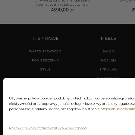
DYWAN Layor Grey Triangle, szary,
DYWAN Fo
geometryczny wzór, wytrzymały
4590,00
zł
2
INSPIRACJE
MEBLE
WARTO SPRAWDZIĆ
SALON
POMIESZCZENIA
JADALNIA
STYLE
SYPIALNIA
PRZEDPOKÓJ
Używamy plików cookie i podobnych technologii do personalizacji treści
efektywności oraz poprawy jakości usług. Możesz wybrać, czy zgadzasz 
personalizację reklam. Więcej szczegółów na stronie
https://business.saf
POLITYKA PRYWATNOŚCI
REGU
Polityka plików cookies
Polityka Prywatności
Decor & You | Home Decorati