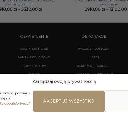
lia Round Stone, wzór 3D, beżowy,
DYWAN Folia Grey, wzór 3D, szary, 
wełniany, premium
nowoczesny
Zakres
910,00
zł
–
5330,00
zł
2910,00
zł
–
13100,0
cen:
od
2910,00 zł
do
5330,00 zł
OŚWIETLENIE
DEKORACJE
LAMPY SUFITOWE
WAZONY I DONICZKI
LAMPY PODŁOGOWE
LUSTRA
LAMPY STOŁOWE
DEKORACJE ŚCIENNE
KINKIETY
AKCESORIA ŁAZIENKOWE
Zarządzaj swoją prywatnością
TEKSTYLIA
DODATKI
 i reklam, pomiaru
się na
AKCEPTUJ WSZYSTKO
ety.google/privacy/
LAMIN SKLEPU ON-LINE
WYSYŁKA
DOSTAWA
ZWROTY I REKLA
ons | Home Accessories | Wszystkie Prawa zastrzeżone 2026 © 