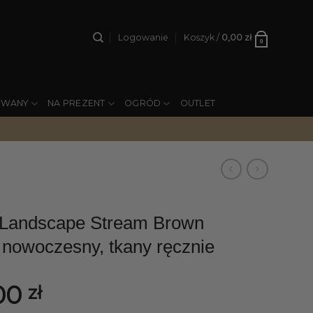
Logowanie
Koszyk /
0,00
zł
0
YWANY
NA PREZENT
OGRÓD
OUTLET
andscape Stream Brown
 nowoczesny, tkany ręcznie
00
zł