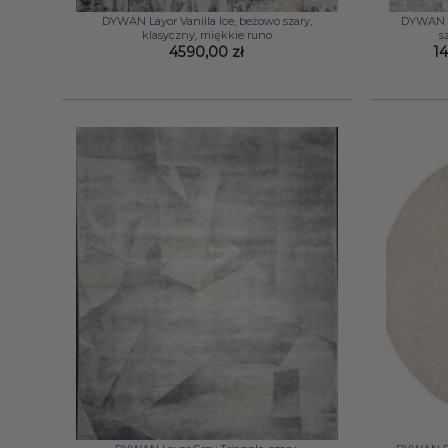
DYWAN Layor Vanilla Ice, beżowo szary,
DYWAN Im
klasyczny, miękkie runo
s
4590,00
zł
1
+
+