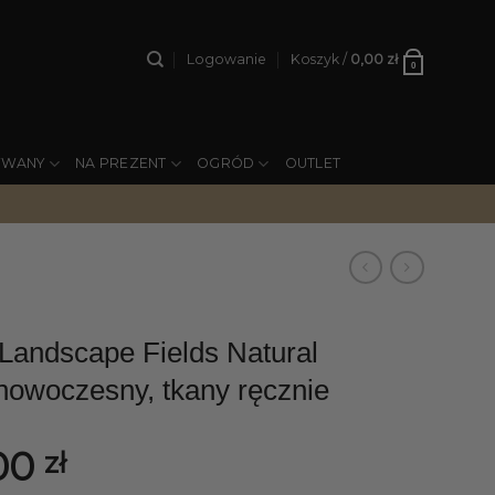
Logowanie
Koszyk /
0,00
zł
0
YWANY
NA PREZENT
OGRÓD
OUTLET
ndscape Fields Natural
nowoczesny, tkany ręcznie
00
zł