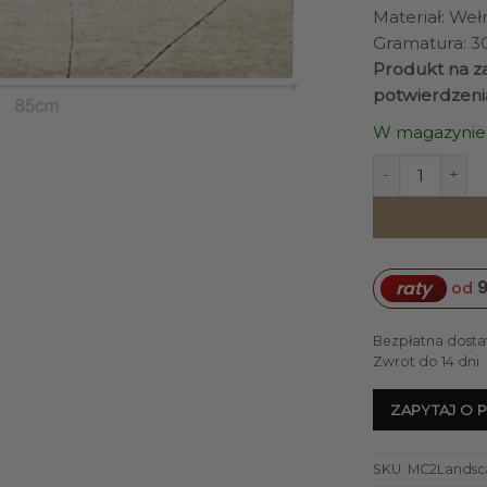
Materiał: Weł
Gramatura: 
Produkt na za
potwierdzeni
W magazynie
ilość DYWAN La
9
raty
od
Bezpłatna dosta
Zwrot do 14 dni
ZAPYTAJ O 
SKU:
MC2Landsca