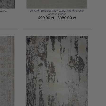
+
zary,
DYWAN Bubbles Grey, szary, miękkie runo,
wysoka jakość
Zakres
490,00
zł
–
6980,00
zł
cen:
od
490,00 zł
do
6980,00 zł
+