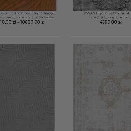
+
cor Electric Groove Burnt Orange,
DYWAN Layor Grey Ornament, s
 wzorzysty, pomarańczowo-brązowy
klasyczny, z ornamentem
Zakres
310,00
zł
–
10680,00
zł
4590,00
zł
cen:
od
3310,00 zł
do
10680,00 zł
+