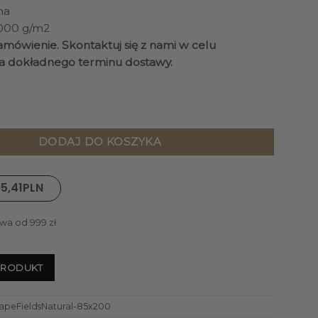
na
3000 g/m2
mówienie. Skontaktuj się z nami w celu
a dokładnego terminu dostawy.
ndscape Fields Natural beżowy, nowoczesny, tkany ręcznie
DODAJ DO KOSZYKA
5,41
PLN
wa od 999 zł
PRODUKT
peFieldsNatural-85x200