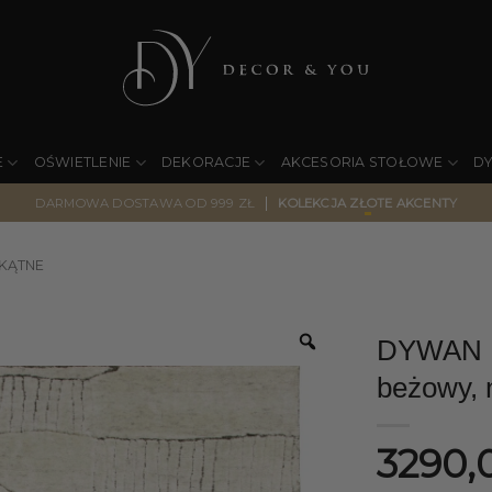
E
OŚWIETLENIE
DEKORACJE
AKCESORIA STOŁOWE
D
|
DARMOWA DOSTAWA OD 999 ZŁ
KOLEKCJA ZŁOTE AKCENTY
KĄTNE
DYWAN La
beżowy, 
3290,