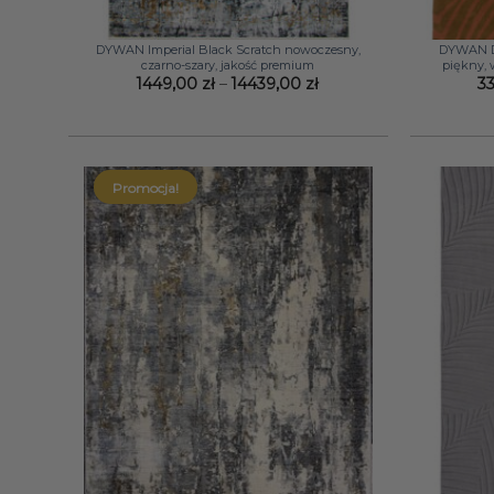
+
+
DYWAN Imperial Black Scratch nowoczesny,
DYWAN De
czarno-szary, jakość premium
piękny,
Zakres
1449,00
zł
–
14439,00
zł
3
cen:
od
1449,00 zł
do
14439,00 zł
Promocja!
+
+