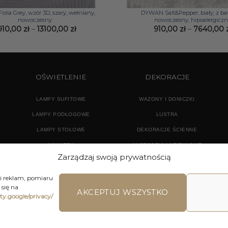
lia Grey, wzór 3D, szary, wełniany,
DYWAN Salt&Pepper, biały, z ba
nowoczesny
nowoczesny, hipoalergicz
Zakres
910,00
zł
–
13100,00
zł
910,00
zł
–
7640,00
cen:
od
2910,00 zł
do
13100,00 zł
OŚWIETLENIE
DEKORACJE
LAMPY SUFITOWE
WAZONY I DONICZKI
LAMPY PODŁOGOWE
LUSTRA
LAMPY STOŁOWE
DEKORACJE ŚCIENNE
KINKIETY
AKCESORIA ŁAZIENKOWE
Zarządzaj swoją prywatnością
TEKSTYLIA
DODATKI
 i reklam, pomiaru
się na
AKCEPTUJ WSZYSTKO
ety.google/privacy/
LAMIN SKLEPU ON-LINE
WYSYŁKA
DOSTAWA
ZWROTY I REKLA