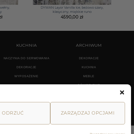
wełny,
DYWAN Layor Vanilla Ice, beżowo szary,
ny
klasyczny, miękkie runo
Zakres
zł
4590,00
zł
cen:
od
910,00 zł
do
7640,00 zł
KUCHNIA
ARCHIWUM
NACZYNIA DO SERWOWANIA
DEKORACJE
DEKORACJE
KUCHNIA
WYPOSAŻENIE
MEBLE
OŚWIETLENIE
ODRZUĆ
ZARZĄDZAJ OPCJAMI
MACJE
HOME
DECOR AND YOU