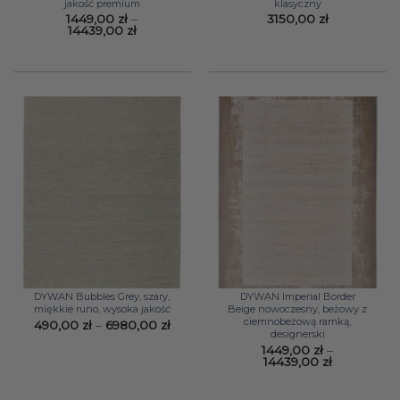
jakość premium
klasyczny
1449,00
zł
–
3150,00
zł
Zakres
14439,00
zł
cen:
od
1449,00 zł
do
14439,00 zł
DYWAN Bubbles Grey, szary,
DYWAN Imperial Border
miękkie runo, wysoka jakość
Beige nowoczesny, beżowy z
ciemnobeżową ramką,
Zakres
490,00
zł
–
6980,00
zł
designerski
cen:
od
1449,00
zł
–
490,00 zł
Zakres
14439,00
zł
do
cen:
6980,00 zł
od
1449,00 zł