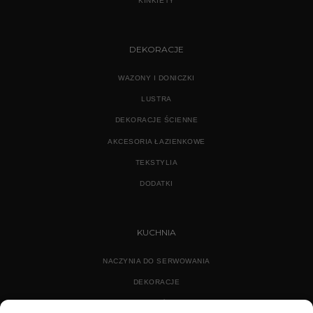
KINKIETY
DEKORACJE
WAZONY I DONICZKI
LUSTRA
DEKORACJE ŚCIENNE
AKCESORIA ŁAZIENKOWE
TEKSTYLIA
DODATKI
KUCHNIA
NACZYNIA DO SERWOWANIA
DEKORACJE
WYPOSAŻENIE