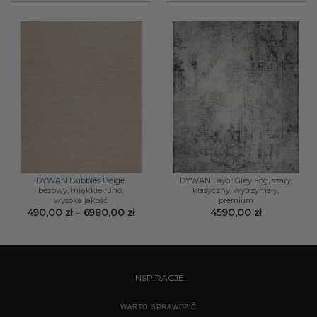
do
14439,00 zł
DYWAN Bubbles Beige,
DYWAN Layor Grey Fog, szary,
beżowy, miękkie runo,
klasyczny, wytrzymały,
wysoka jakość
premium
Zakres
490,00
zł
–
6980,00
zł
4590,00
zł
cen:
od
490,00 zł
do
6980,00 zł
INSPIRACJE
WARTO SPRAWDZIĆ