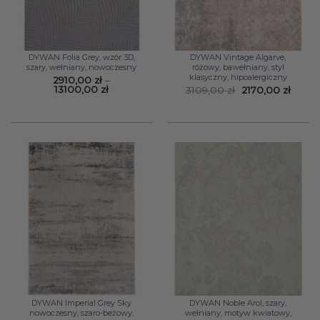
DYWAN Folia Grey, wzór 3D,
DYWAN Vintage Algarve,
szary, wełniany, nowoczesny
różowy, bawełniany, styl
klasyczny, hipoalergiczny
2910,00
zł
–
Zakres
13100,00
zł
Pierwotna
Aktua
3109,00
zł
2170,00
zł
cen:
cena
cena
od
wynosiła:
wynos
2910,00 zł
3109,00 zł.
2170,0
do
13100,00 zł
DYWAN Imperial Grey Sky
DYWAN Noble Arol, szary,
nowoczesny, szaro-beżowy,
wełniany, motyw kwiatowy,