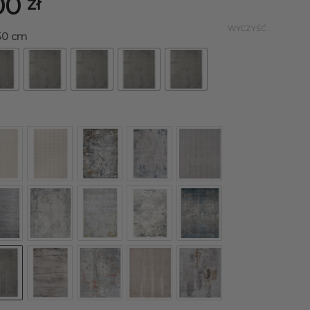
00
zł
WYCZYŚĆ
150 cm