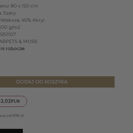
nu: 80 x 150 cm
: Szary
 Wiskoza, 45% Akryl
300 g/m2
9251107
CARPETS & MORE
dni robocze
erial Grey Infinity nowoczesny, geometryczny, szary, designersk
DODAJ DO KOSZYKA
42,02
PLN
wa od 999 zł