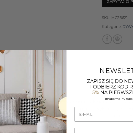
ZAPYTAJ O 
SKU:
MC26621
Kategorie:
DYW
NEWSLE
ZAPISZ SIĘ DO N
I ODBIERZ KOD
5%
NA PIERWSZ
(maksymalny rabat
troju, który łączy nowoczesny design z elegancką prosto
cześnie zachowując subtelną harmonię. Wykonany z wysoki
zapewniając komfort użytkowania. Jego stonowana kolorys
dziej klasyczne przestrzenie.