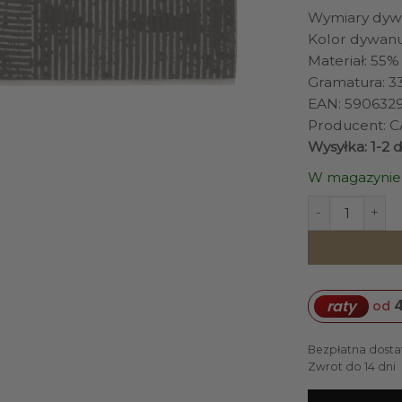
Wymiary dywa
Kolor dywanu
Materiał: 55%
Gramatura: 3
EAN: 590632
Producent: 
Wysyłka: 1-2 
W magazynie
ilość DYWAN Imp
raty
od
Bezpłatna dosta
Zwrot do 14 dni