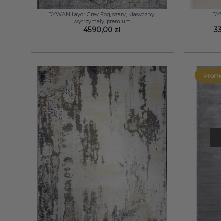
+
+
DYWAN Layor Grey Fog, szary, klasyczny,
DY
wytrzymały, premium
4590,00
zł
3
Promo
+
+