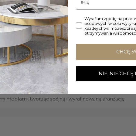
świetnie sprawdzi się w salonie
dywan Imperial Grey Infinity
ysokiej jakości materiały gwarantują odporność na codz
 go doskonałym wyborem dla osób ceniących zarówno estety
Wyrażam zgodę na przetw
osobowych w celu wysyłki
 elegancji i designerskiego stylu.
każdej chwili możesz zre
otrzymywania wiadomości
czenia wiskozy i akrylu, co nadaje mu wyjątkową miękkość 
CHCĘ 5
żytkowanie, jednocześnie zachowując luksusowy wygląd. 
egancki charakter.
NIE, NIE CHCĘ
woczesnych i minimalistycznych wnętrz, gdzie jego geome
e, dodając im stylowego charakteru i przytulnej atmosfery. D
ymi meblami, tworząc spójną i wyrafinowaną aranżację.