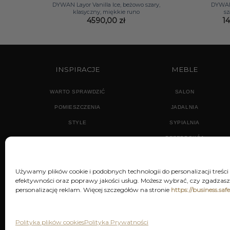
DYWAN Layor Vanilla Ice, beżowo szary,
DYWAN 
klasyczny, miękkie runo
sz
4590,00
zł
1
INSPIRACJE
MEBLE
WARTO SPRAWDZIĆ
SALON
POMIESZCZENIA
JADALNIA
STYLE
SYPIALNIA
PRZEDPOKÓJ
Używamy plików cookie i podobnych technologii do personalizacji treści
efektywności oraz poprawy jakości usług. Możesz wybrać, czy zgadzasz 
personalizację reklam. Więcej szczegółów na stronie
https://business.saf
POLITYKA PRYWATNOŚCI
REGU
Polityka plików cookies
Polityka Prywatności