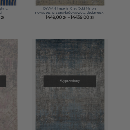
+
ękny,
DYWAN Imperial Grey Gold Marble
ki
nowoczesny, szaro-beżowo-złoty, designerski
Zakres
Zakres
0
zł
1449,00
zł
–
14439,00
zł
cen:
cen:
od
od
3310,00 zł
1449,00 zł
do
do
10680,00 zł
14439,00 zł
Wyprzedany
+