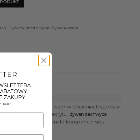
PRODUKT
ANY
,
Dywany prostokątne
,
Dywany szare
TTER
EWSLETTERA
 RABATOWY
E ZAKUPY
 100zł)
tą. Jego geometryczny wzór w odcieniach szarości
ej jakości wiskozy i akrylu,
dywan zachwyca
tyka sprawia, że doskonale komponuje się z