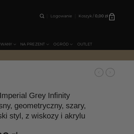
Logowanie
Koszyk /
0,00
zł
0
YWANY
NA PREZENT
OGRÓD
OUTLET
perial Grey Infinity
ny, geometryczny, szary,
ki styl, z wiskozy i akrylu