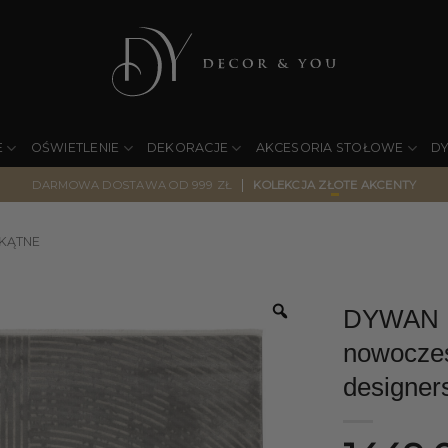
E
OŚWIETLENIE
DEKORACJE
AKCESORIA STOŁOWE
D
|
DARMOWA DOSTAWA OD 999 ZŁ
KOLEKCJA ZŁOTE AKCENTY
KĄTNE
DYWAN Im
nowoczes
designers