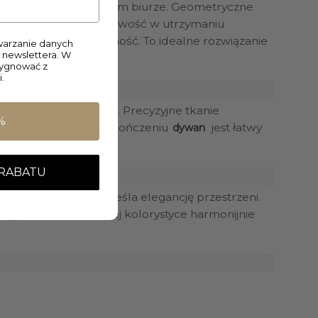
, sypialni czy eleganckim biurze. Geometryczne
ienne użytkowanie. Łatwość w utrzymaniu
kę, jak i funkcjonalność. To idealne rozwiązanie
arzanie danych
 newslettera. W
zygnować z
.
oraz subtelny połysk. Precyzyjne tkanie
%
Dzięki starannemu wykończeniu
jest łatwy
dywan
 RABATU
tryczny wzór podkreśla elegancję przestrzeni.
zięki neutralnej, szarej kolorystyce harmonijnie