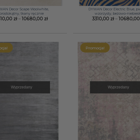
+
WAN Decor Scape Woolwhite,
DYWAN Decor Electric Blue, pi
prostokątny, tkany ręcznie
wzorzysty, beżowo-niebies
Zakres
310,00
zł
–
10680,00
zł
3310,00
zł
–
10680,0
cen:
od
3310,00 zł
do
10680,00 zł
cja!
Promocja!
Wyprzedany
Wyprzedany
+