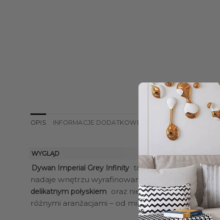
OPIS
INFORMACJE DODATKOWE
OPINIE (0)
WYGLĄD
to stylowy element wys
Dywan Imperial Grey Infinity
nadaje wnętrzu wyrafinowanego charakteru, jedno
oraz niezwykłą miękkością, 
delikatnym połyskiem
różnymi aranżacjami – od minimalistycznych po bar