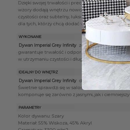
Dzięki swojej trwałości i precyzyjnemu wykonaniu
wzory dodają wnętrzu nowoczesnego akcentu, a w
czystości oraz subtelny, luksusowy wygląd czynią
dla tych, którzy chcą dodać wnętrzu ponadczasowej
WYKONANIE
został wykonany z połą
Dywan Imperial Grey Infinity
gwarantuje trwałość i odporność na codzienne u
w utrzymaniu czystości i długo zachowuje swój el
IDEALNY DO WNĘTRZ
doskonale pasuje do no
Dywan Imperial Grey Infinity
Świetnie sprawdzi się w salonie, sypialni czy biurz
komponuje się zarówno z jasnymi, jak i ciemniejsz
PARAMETRY
Kolor dywanu: Szary
Materiał: 55% Wiskoza, 45% Akryl
Gramatura: 3300 g/m2