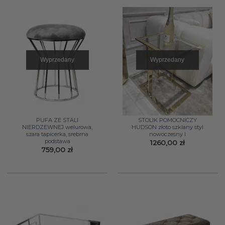
Wyprzedany
Wyprzedany
PUFA ZE STALI
STOLIK POMOCNICZY
NIERDZEWNEJ welurowa,
HUDSON złoto szklany styl
szara tapicerka, srebrna
nowoczesny I
podstawa
1260,00
zł
759,00
zł