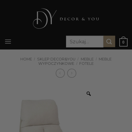
Przewiń
do
zawartości
Szukaj:
0
HOME
/
SKLEP DECOR&YOU
/
MEBLE
/
MEBLE
WYPOCZYNKOWE
/
FOTELE