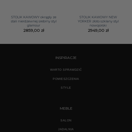
STOLIK KAWOWY okrągły ze
STOLIK KAWOWY NEW
stali nierdzewnej srebrny styl
YORKER złoto szklany styl
glamour
nowojorski
2859,00
zł
2949,00
zł
INSPIRACJE
WARTO SPRAWDZIĆ
POMIESZCZENIA
STYLE
MEBLE
SALON
JADALNIA