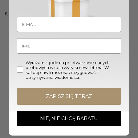
KLIENCI OGLĄDALI RÓWNIEŻ
Wyrażam zgodę na przetwarzanie danych
osobowych w celu wysyłki newslettera. W
każdej chwili możesz zrezygnować z
otrzymywania wiadomości.
ZAPISZ SIĘ TERAZ
KONSOLA BRISTOL złoto
ŁAWKA/SIEDZISKO
szklana z półką styl modern
tapicerowana ciemny szary
classic
welwet, nogi srebrne, stal
nierdzewna glamour
2599,00
zł
NIE, NIE CHCĘ RABATU
1390,00
zł