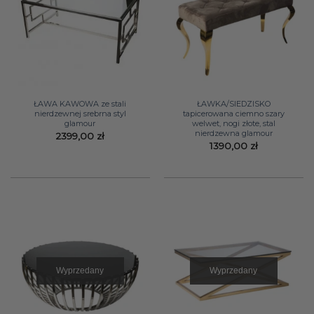
ŁAWA KAWOWA ze stali
ŁAWKA/SIEDZISKO
nierdzewnej srebrna styl
tapicerowana ciemno szary
glamour
welwet, nogi złote, stal
nierdzewna glamour
2399,00
zł
1390,00
zł
Wyprzedany
Wyprzedany