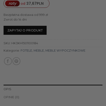
raty
37,67
PLN
od
Bezpłatna dostawa od 999 zł
Zwrot do 14 dni
ZAPYTAJ O PRODUKT
SKU:
HK3KH1501100184
Kategorie:
FOTELE
,
MEBLE
,
MEBLE WYPOCZYNKOWE
OPIS
OPINIE (0)