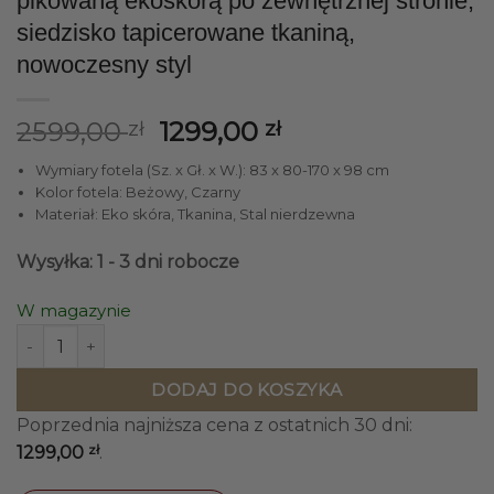
pikowaną ekoskórą po zewnętrznej stronie,
siedzisko tapicerowane tkaniną,
nowoczesny styl
Pierwotna
Aktualna
2599,00
1299,00
zł
zł
cena
cena
Wymiary fotela (Sz. x Gł. x W.): 83 x 80-170 x 98 cm
wynosiła:
wynosi:
Kolor fotela: Beżowy, Czarny
2599,00 zł.
1299,00 zł.
Materiał: Eko skóra, Tkanina, Stal nierdzewna
Wysyłka: 1 - 3 dni robocze
W magazynie
ilość FOTEL Relax obrotowy, wysuwany podnóżek i pochyla
DODAJ DO KOSZYKA
Poprzednia najniższa cena z ostatnich 30 dni:
zł
1299,00
.