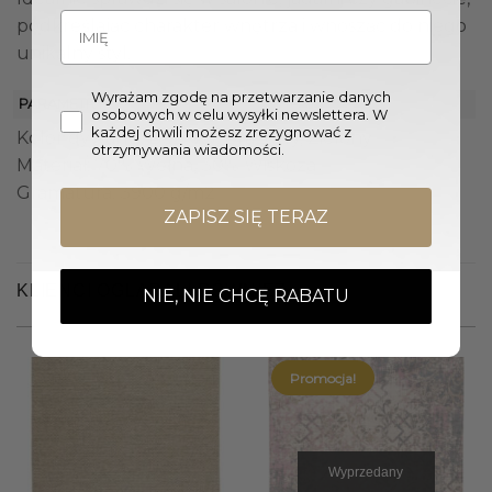
podkreślając charakter wnętrza i wnosząc do niego
unikalny styl.
Wyrażam zgodę na przetwarzanie danych
PARAMETRY
osobowych w celu wysyłki newslettera. W
każdej chwili możesz zrezygnować z
Kolor dywanu: Beżowy, Brązowy, Zielony
otrzymywania wiadomości.
Materiał: 70% Wełna, 30% Wiskoza
Gramatura: 3900 g/m2
ZAPISZ SIĘ TERAZ
KLIENCI OGLĄDALI RÓWNIEŻ
NIE, NIE CHCĘ RABATU
Promocja!
Wyprzedany