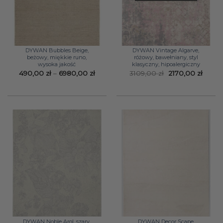
DYWAN Bubbles Beige,
DYWAN Vintage Algarve,
beżowy, miękkie runo,
różowy, bawełniany, styl
wysoka jakość
klasyczny, hipoalergiczny
Zakres
Pierwotna
Aktua
490,00
zł
–
6980,00
zł
3109,00
zł
2170,00
zł
cen:
cena
cena
od
wynosiła:
wynos
490,00 zł
3109,00 zł.
2170,0
do
6980,00 zł
DYWAN Noble Arol, szary,
DYWAN Decor Scape