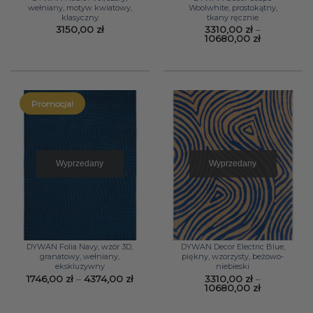
wełniany, motyw kwiatowy,
Woolwhite, prostokątny,
klasyczny
tkany ręcznie
3150,00
zł
3310,00
zł
–
Zakres
10680,00
zł
cen:
od
3310,00 zł
do
10680,00 z
Promocja!
Wyprzedany
Wyprzedany
DYWAN Folia Navy, wzór 3D,
DYWAN Decor Electric Blue,
granatowy, wełniany,
piękny, wzorzysty, beżowo-
ekskluzywny
niebieski
Zakres
1746,00
zł
–
4374,00
zł
3310,00
zł
–
cen:
Zakres
10680,00
zł
od
cen:
1746,00 zł
od