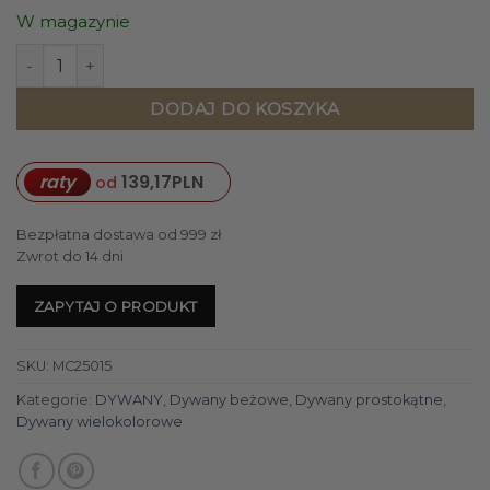
W magazynie
ilość DYWAN Flicker Dark Green Beige Brown prostokątny, 
DODAJ DO KOSZYKA
raty
139,17
PLN
od
Bezpłatna dostawa od 999 zł
Zwrot do 14 dni
ZAPYTAJ O PRODUKT
SKU:
MC25015
Kategorie:
DYWANY
,
Dywany beżowe
,
Dywany prostokątne
,
Dywany wielokolorowe