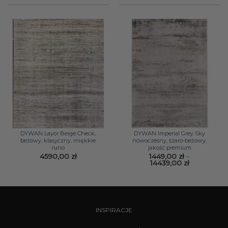
do
3310,00 zł
4374,00 zł
do
10680,00 z
DYWAN Layor Beige Check,
DYWAN Imperial Grey Sky
beżowy, klasyczny, miękkie
nowoczesny, szaro-beżowy,
runo
jakość premium
4590,00
zł
1449,00
zł
–
Zakres
14439,00
zł
cen:
od
1449,00 zł
do
14439,00 zł
INSPIRACJE