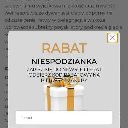
zapewnia mu wyjątkową miękkość oraz trwałość.
Wełna sprawia, że dywan jest ciepły, odporny na
odkształcenia i łatwy w pielęgnacji, a wiskoza
wprowadza subtelny połysk, który podkreśla głębię
kolorów i detali wzoru. Dzięki precyzyjnemu
wykonaniu z naturalnych materiałów,
jest
dywan
RABAT
odporny na codzienne użytkowanie, zachowując
swój elegancki wygląd przez długi czas.
NIESPODZIANKA
IDEALNY DO WNĘTRZ
ZAPISZ SIĘ DO NEWSLETTERA I
ODBIERZ KOD RABATOWY NA
doskonale
Dywan Flicker Dark Green Beige Brown
PIERWSZE ZAKUPY
komponuje się w nowoczesnych, eklektycznych
oraz klasycznych wnętrzach, dodając im elegancji i
wyrazistości. Jego wielokolorowy wzór w
szachownicę świetnie współgra z ciemnymi oraz
jasnymi meblami, a także z drewnianymi akcentami,
tworząc przytulną, ale i wyrafinowaną atmosferę.
Idealnie sprawdzi się w salonie, jadalni czy gabinecie,