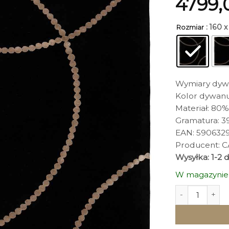
4799
: 160 
Rozmiar
Wymiary dywa
Kolor dywanu
Materiał: 80
Gramatura: 3
EAN: 590632
Producent: 
Wysyłka: 1-2 
W magazynie
ilość DYWAN L