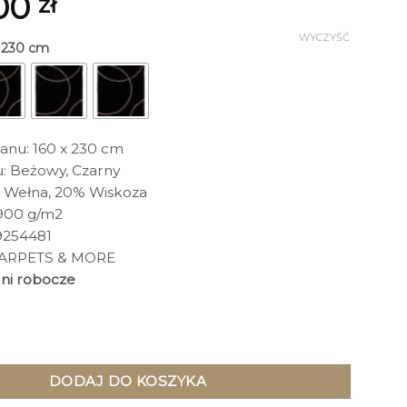
,00
zł
WYCZYŚĆ
x 230 cm
nu: 160 x 230 cm
: Beżowy, Czarny
% Wełna, 20% Wiskoza
900 g/m2
9254481
CARPETS & MORE
dni robocze
una Black Beige prostokątny, czarny z beżowym geometrycznym
DODAJ DO KOSZYKA