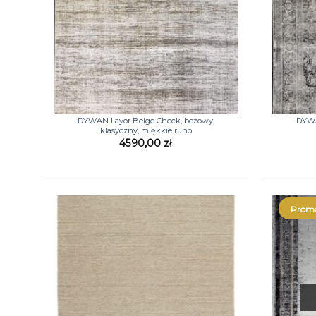
+
+
DYWAN Layor Beige Check, beżowy,
DYWA
klasyczny, miękkie runo
4590,00
zł
Promo