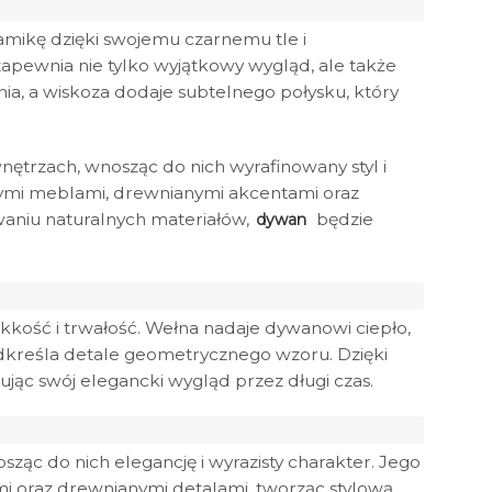
mikę dzięki swojemu czarnemu tle i
pewnia nie tylko wyjątkowy wygląd, ale także
a, a wiskoza dodaje subtelnego połysku, który
ętrzach, wnosząc do nich wyrafinowany styl i
ymi meblami, drewnianymi akcentami oraz
aniu naturalnych materiałów,
będzie
dywan
kość i trwałość. Wełna nadaje dywanowi ciepło,
odkreśla detale geometrycznego wzoru. Dzięki
ąc swój elegancki wygląd przez długi czas.
ząc do nich elegancję i wyrazisty charakter. Jego
i oraz drewnianymi detalami, tworząc stylową