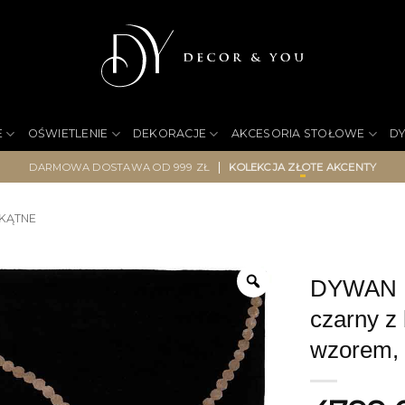
E
OŚWIETLENIE
DEKORACJE
AKCESORIA STOŁOWE
D
|
DARMOWA DOSTAWA OD 999 ZŁ
KOLEKCJA ZŁOTE AKCENTY
KĄTNE
DYWAN Lu
czarny 
wzorem, 