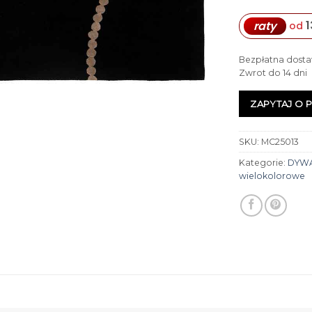
1
raty
od
Bezpłatna dosta
Zwrot do 14 dni
ZAPYTAJ O 
SKU:
MC25013
Kategorie:
DYW
wielokolorowe