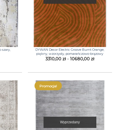
+
 szary,
DYWAN Decor Electric Groove Burnt Orange,
piękny, wzorzysty, pomarańczowo-brązowy
Zakres
3310,00
zł
–
10680,00
zł
cen:
od
3310,00 zł
do
10680,00 zł
Promocja!
Wyprzedany