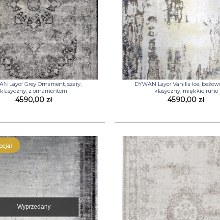
+
N Layor Grey Ornament, szary,
DYWAN Layor Vanilla Ice, beżowo
klasyczny, z ornamentem
klasyczny, miękkie runo
4590,00
zł
4590,00
zł
cja!
Wyprzedany