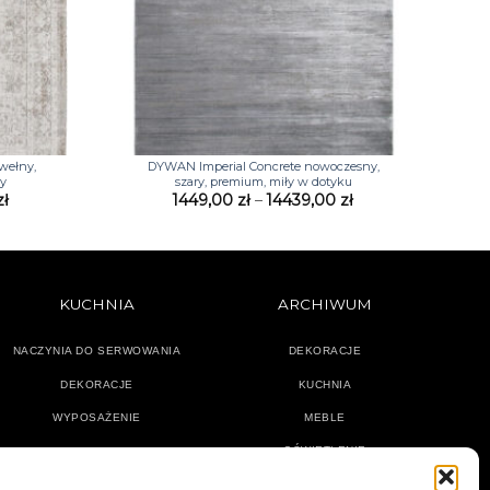
+
wełny,
DYWAN Imperial Concrete nowoczesny,
ny
szary, premium, miły w dotyku
Zakres
Zakres
zł
1449,00
zł
–
14439,00
zł
cen:
cen:
od
od
910,00 zł
1449,00 zł
do
do
7640,00 zł
14439,00 zł
KUCHNIA
ARCHIWUM
NACZYNIA DO SERWOWANIA
DEKORACJE
DEKORACJE
KUCHNIA
WYPOSAŻENIE
MEBLE
OŚWIETLENIE