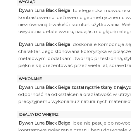
WYGLĄD
to elegancka i nowoczesn
Dywan Luna Black Beige
kontrastowemu, beżowemu geometrycznemu wzorowi
niezrównaną trwałość i komfort użytkowania. Weł
uwydatnia detale wzoru, nadając mu głębię i elega
doskonale komponuje się w
Dywan Luna Black Beige
charakter. Jego stonowana kolorystyka w połąc
metalowymi dodatkami, tworząc przestronną, sty
pięknie się prezentować przez wiele lat, sprawdzają
WYKONANIE
Dywan Luna Black Beige został ręcznie tkany z najwyżs
odporność na odkształcenia oraz łatwość w utrzy
precyzyjnemu wykonaniu z naturalnych materiałów
IDEALNY DO WNĘTRZ
idealnie pasuje do nowocz
Dywan Luna Black Beige
kontrastowe połączenie czerni i beżu doskonale