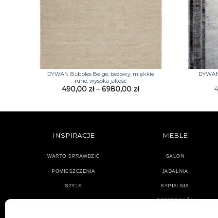
+
+
DYWAN Bubbles Beige, beżowy, miękkie
DYWAN L
runo, wysoka jakość
Zakres
490,00
zł
–
6980,00
zł
cen:
od
490,00 zł
do
6980,00 zł
INSPIRACJE
MEBLE
WARTO SPRAWDZIĆ
SALON
POMIESZCZENIA
JADALNIA
STYLE
SYPIALNIA
PRZEDPOKÓJ