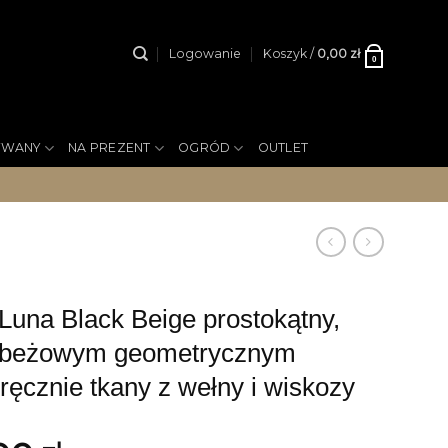
Logowanie
Koszyk /
0,00
zł
0
YWANY
NA PREZENT
OGRÓD
OUTLET
na Black Beige prostokątny,
z beżowym geometrycznym
ręcznie tkany z wełny i wiskozy