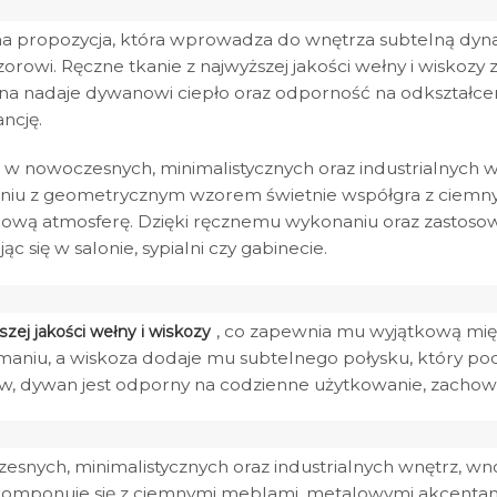
a propozycja, która wprowadza do wnętrza subtelną dyna
. Ręczne tkanie z najwyższej jakości wełny i wiskozy za
na nadaje dywanowi ciepło oraz odporność na odkształceni
ncję.
 nowoczesnych, minimalistycznych oraz industrialnych wn
zeniu z geometrycznym wzorem świetnie współgra z ciemn
lową atmosferę. Dzięki ręcznemu wykonaniu oraz zastosow
c się w salonie, sypialni czy gabinecie.
, co zapewnia mu wyjątkową mięk
zej jakości wełny i wiskozy
maniu, a wiskoza dodaje mu subtelnego połysku, który p
, dywan jest odporny na codzienne użytkowanie, zachowuj
esnych, minimalistycznych oraz industrialnych wnętrz, wnos
 komponuje się z ciemnymi meblami, metalowymi akcentam