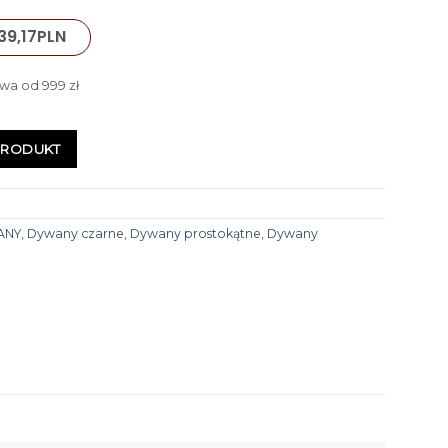
39,17
PLN
wa od 999 zł
PRODUKT
ANY
,
Dywany czarne
,
Dywany prostokątne
,
Dywany