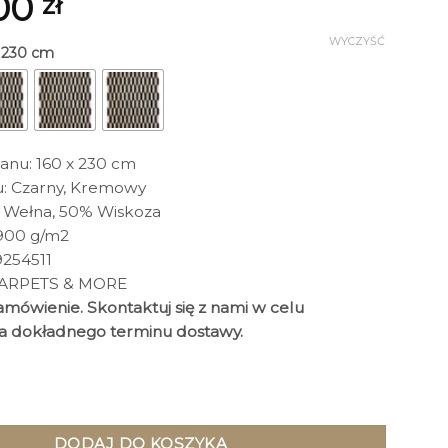
,00
zł
WYCZYŚĆ
x 230 cm
nu: 160 x 230 cm
: Czarny, Kremowy
% Wełna, 50% Wiskoza
900 g/m2
254511
CARPETS & MORE
mówienie. Skontaktuj się z nami w celu
a dokładnego terminu dostawy.
ble Cream Black prostokątny, kremowo-czarny wzór, ręcznie tk
DODAJ DO KOSZYKA