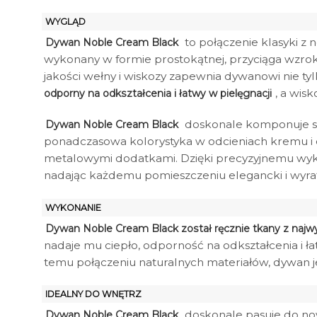
WYGLĄD
to połączenie klasyki z
Dywan Noble Cream Black
wykonany w formie prostokątnej, przyciąga wzro
jakości wełny i wiskozy zapewnia dywanowi nie ty
, a wis
odporny na odkształcenia i łatwy w pielęgnacji
doskonale komponuje się
Dywan Noble Cream Black
ponadczasowa kolorystyka w odcieniach kremu i c
metalowymi dodatkami. Dzięki precyzyjnemu wyk
nadając każdemu pomieszczeniu elegancki i wyra
WYKONANIE
Dywan Noble Cream Black został ręcznie tkany z najwyż
nadaje mu ciepło, odporność na odkształcenia i 
temu połączeniu naturalnych materiałów, dywan j
IDEALNY DO WNĘTRZ
doskonale pasuje do now
Dywan Noble Cream Black