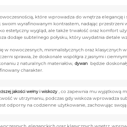
 nowoczesnością, które wprowadza do wnętrza elegancję 
k swoim wyrafinowanym kontrastem, nadając przestrzeni w
lko estetyczny wygląd, ale także trwałość oraz komfort uż
koza dodaje subtelnego połysku, który uwydatnia detale w
 w nowoczesnych, minimalistycznych oraz klasycznych wnęt
zerni sprawia, że doskonale współgra z jasnymi i ciemny
onaniu z naturalnych materiałów,
będzie doskonałym
dywan
finowany charakter.
, co zapewnia mu wyjątkową mi
szej jakości wełny i wiskozy
łatwość w utrzymaniu, podczas gdy wiskoza wprowadza subt
est odporny na codzienne użytkowanie, zachowując swoją e
oczesnych, eleganckich oraz klasycznych wnętrz, wprowa