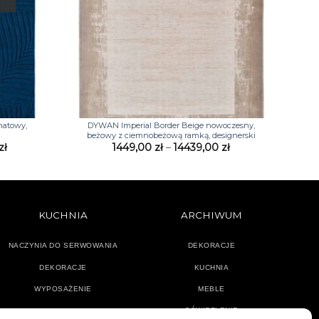
+
natowy,
DYWAN Imperial Border Beige nowoczesny,
beżowy z ciemnobeżową ramką, designerski
Zakres
Zakres
zł
1449,00
zł
–
14439,00
zł
cen:
cen:
od
od
1746,00 zł
1449,00 zł
do
do
4374,00 zł
14439,00 zł
KUCHNIA
ARCHIWUM
NACZYNIA DO SERWOWANIA
DEKORACJE
DEKORACJE
KUCHNIA
WYPOSAŻENIE
MEBLE
OŚWIETLENIE