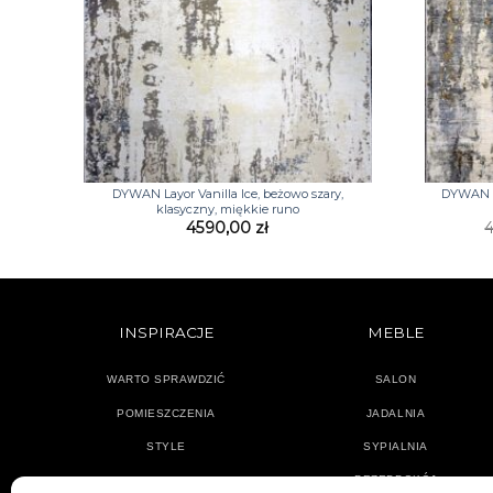
+
+
DYWAN Layor Vanilla Ice, beżowo szary,
DYWAN La
klasyczny, miękkie runo
4590,00
zł
INSPIRACJE
MEBLE
WARTO SPRAWDZIĆ
SALON
POMIESZCZENIA
JADALNIA
STYLE
SYPIALNIA
PRZEDPOKÓJ