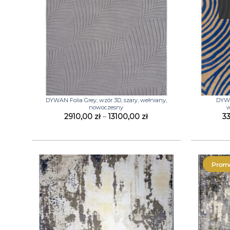
+
+
DYWAN Folia Grey, wzór 3D, szary, wełniany,
DYWA
nowoczesny
w
Zakres
2910,00
zł
–
13100,00
zł
3
cen:
od
2910,00 zł
do
13100,00 zł
Promo