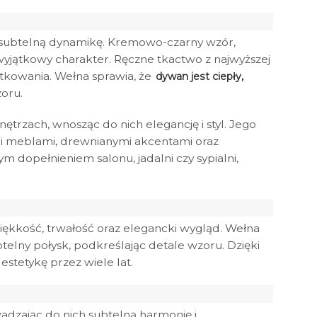
i subtelną dynamikę. Kremowo-czarny wzór,
yjątkowy charakter. Ręczne tkactwo z najwyższej
ytkowania. Wełna sprawia, że
dywan jest ciepły,
zoru.
rzach, wnosząc do nich elegancję i styl. Jego
mi meblami, drewnianymi akcentami oraz
 dopełnieniem salonu, jadalni czy sypialni,
ękkość, trwałość oraz elegancki wygląd. Wełna
elny połysk, podkreślając detale wzoru. Dzięki
stetykę przez wiele lat.
dzając do nich subtelną harmonię i