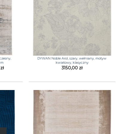
+
czesny,
DYWAN Noble Arol, szary, wełniany, motyw
ium
kwiatowy, klasyczny
Zakres
0
zł
3150,00
zł
cen:
od
1449,00 zł
do
14439,00 zł