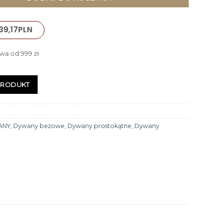
39,17
PLN
wa od 999 zł
PRODUKT
ANY
,
Dywany beżowe
,
Dywany prostokątne
,
Dywany