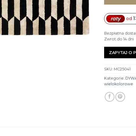
1
raty
od
Bezpłatna dosta
Zwrot do 14 dni
ZAPYTAJ O 
SKU:
MC25041
Kategorie:
DYW
wielokolorowe