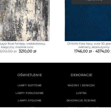
+
yor Blue Fantasy, wielokolorowy,
DYWAN Folia Navy, wzór 3D, gra
klasyczny, miękkie runo
wełniany, ekskluzywny
Pierwotna
Aktualna
4590,00
zł
3210,00
zł
1746,00
zł
–
4374,00
cena
cena
wynosiła:
wynosi:
4590,00 zł.
3210,00 zł.
OŚWIETLENIE
DEKORACJE
LAMPY SUFITOWE
WAZONY I DONICZKI
LAMPY PODŁOGOWE
LUSTRA
LAMPY STOŁOWE
DEKORACJE ŚCIENNE
KINKIETY
AKCESORIA ŁAZIENKOWE