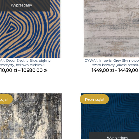
Wyprzedany
+
N Decor Electric Blue, piękny,
DYWAN Imperial Grey Sky nowo
zorzysty, beżowo-niebieski
szaro-beżowy, jakość prem
Zakres
310,00
zł
–
10680,00
zł
1449,00
zł
–
14439,0
cen:
od
3310,00 zł
do
10680,00 zł
cja!
Promocja!
Wyprzedany