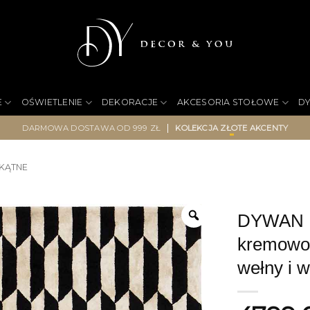
E
OŚWIETLENIE
DEKORACJE
AKCESORIA STOŁOWE
D
|
DARMOWA DOSTAWA OD 999 ZŁ
KOLEKCJA ZŁOTE AKCENTY
KĄTNE
DYWAN No
kremowo-
wełny i 