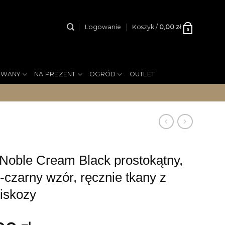
Logowanie
Koszyk /
0,00
zł
0
YWANY
NA PREZENT
OGRÓD
OUTLET
ble Cream Black prostokątny,
czarny wzór, ręcznie tkany z
wiskozy