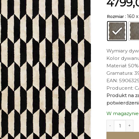
4799
: 160 
Rozmiar
Wymiary dywa
Kolor dywanu
Materiał: 50
Gramatura: 3
EAN: 5906329
Producent: 
Produkt na za
potwierdzeni
W magazynie
ilość DYWAN No