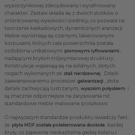
wypoczynkowej zdecydowany i wyrafinowany
charakter. Zestaw składa się z dwóch stolików o
zróżnicowanej wysokości i średnicy, co pozwala na
tworzenie kaskadowych, dynamicznych aranżacji.
Meble wyróżniają się czarnymi, lakierowanymi
korpusami, których cała powierzchnia została
ozdobiona unikatowymi
,
pionowymi ryflowaniami
nadającymi bryłom trójwymiarowej struktury.
Konstrukcje wspierają się na solidnych, złotych
nogach wykonanych ze
. Dzięki
stali nierdzewnej
zaawansowanemu procesowi
, złote
galwanizacji
detale zachwycają lustrzanym,
i
wysokim połyskiem
są znacznie odporniejsze na zarysowania niż
standardowe meble malowane proszkowo.
O najwyższym standardzie produktu świadczy fakt,
że
każdej
płyta MDF została polakierowana dookoła
bryły, co zapewnia nieskazitelną głębię koloru i