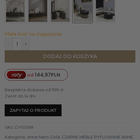
Mała ilość na magazynie
ilość ZESTAW DWÓCH STOLIKÓW KAWOWYCH Anne Nero czarny
DODAJ DO KOSZYKA
raty
144,97
PLN
od
Bezpłatna dostawa od 999 zł
Zwrot do 14 dni
ZAPYTAJ O PRODUKT
SKU:
DY10098
Kategorie:
Anne Nero Gold
,
CZARNE MEBLE RYFLOWANE ANNE
,