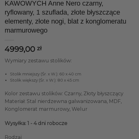
KAWOWYCH Anne Nero czarny,
ryflowany, 1 szuflada, złote błyszczące
elementy, złote nogi, blat z konglomeratu
marmurowego
4999,00
zł
Wymiary zestawu stolików:
Stolik mniejszy (Śr. x W.): 60 x 40 cm
Stolik większy (Śr. x W.): 80 x 45 cm
Kolor zestawu stolików: Czarny, Złoty błyszczący
Materiał: Stal nierdzewna galwanizowana, MDF,
Konglomerat marmurowy, Welur
Wysyłka: 1 - 4 dni robocze
Rodzaj