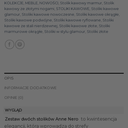
KOLEKCJE
,
MEBLE
,
NOWOŚCI
,
Stolik kawowy marmur
,
Stolik
kawowy ze złotymi nogami
,
STOLIKI KAWOWE
,
Stoliki kawowe
glamour
,
Stoliki kawowe nowoczesne
,
Stoliki kawowe okrągłe
,
Stoliki kawowe podwójne
,
Stoliki kawowe ryflowane
,
Stoliki
kawowe ze stali nierdzewnej
,
Stoliki kawowe złote
,
Stoliki
marmurowe okrągłe
,
Stoliki w stylu glamour
,
Stoliki złote
OPIS
INFORMACJE DODATKOWE
OPINIE (0)
WYGLĄD
to kwintesencja
Zestaw dwóch stolików Anne Nero
elegancji, która wprowadza do strefy