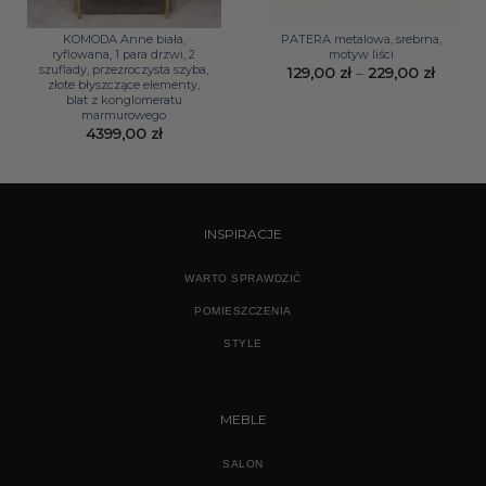
KOMODA Anne biała,
PATERA metalowa, srebrna,
ryflowana, 1 para drzwi, 2
motyw liści
szuflady, przezroczysta szyba,
Zakres
129,00
zł
–
229,00
zł
złote błyszczące elementy,
cen:
od
blat z konglomeratu
129,00 
marmurowego
do
4399,00
zł
229,00
INSPIRACJE
WARTO SPRAWDZIĆ
POMIESZCZENIA
STYLE
MEBLE
SALON