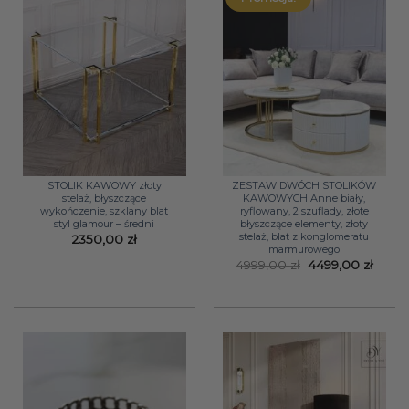
STOLIK KAWOWY złoty
ZESTAW DWÓCH STOLIKÓW
stelaż, błyszczące
KAWOWYCH Anne biały,
wykończenie, szklany blat
ryflowany, 2 szuflady, złote
styl glamour – średni
błyszczące elementy, złoty
stelaż, blat z konglomeratu
2350,00
zł
marmurowego
Pierwotna
Aktua
4999,00
zł
4499,00
zł
cena
cena
wynosiła:
wynos
4999,00 zł.
4499,