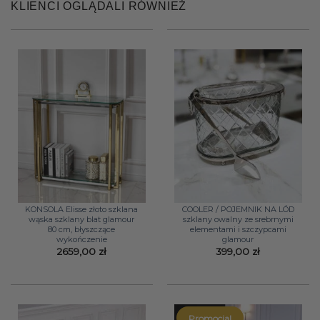
KLIENCI OGLĄDALI RÓWNIEŻ
KONSOLA Elisse złoto szklana
COOLER / POJEMNIK NA LÓD
wąska szklany blat glamour
szklany owalny ze srebrnymi
80 cm, błyszczące
elementami i szczypcami
wykończenie
glamour
2659,00
zł
399,00
zł
Promocja!