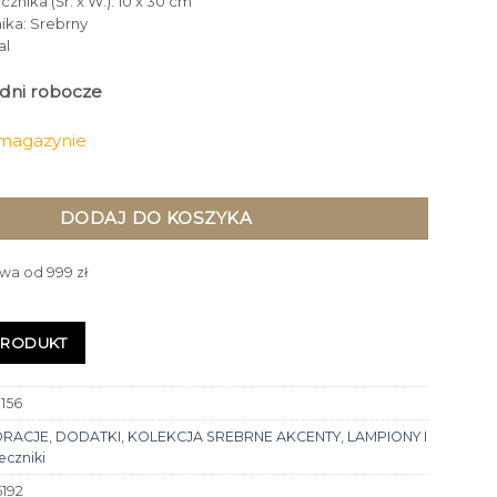
znika (Śr. x W.): 10 x 30 cm
ika: Srebrny
al
4 dni robocze
 magazynie
IK glamour srebrny zdobiony kryształkami
DODAJ DO KOSZYKA
wa od 999 zł
PRODUKT
156
ORACJE
,
DODATKI
,
KOLEKCJA SREBRNE AKCENTY
,
LAMPIONY I
eczniki
6192