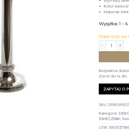
Wymiary świec
Kolor świeczn
Materiał: Met
Wysyłka: 1 - 
Mała ilość na
ilość ŚWIECZN
Bezpłatna dosta
Zwrot do 14 dni
ZAPYTAJ O 
SKU:
DR8SWIE01
Kategorie:
DEK
ŚWIECZNIKI
,
Świ
GTIN:
590103718