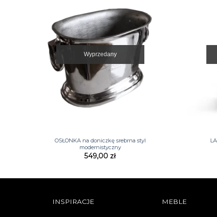
Wyprzedany
+
+
OSŁONKA na doniczkę srebrna styl
LA
modernistyczny
549,00
zł
INSPIRACJE
MEBLE