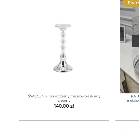
Promo
+
+
ŚWIECZNIK nowoczesny metalowo-szklany
PAT
srebrny
metalo
140,00
zł