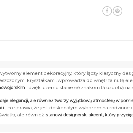
wytworny element dekoracyjny, który łączy klasyczny des
szczonymi kryształkami, wprowadza do wnętrza nutę elega
, dzięki czemu stanie się znakomitą ozdobą na 
 nowojorskim
odaje elegancji, ale również tworzy wyjątkową atmosferę w pomi
, co sprawia, że jest doskonałym wyborem na rodzinne 
ku
światła, ale również
stanowi designerski akcent, który przyci