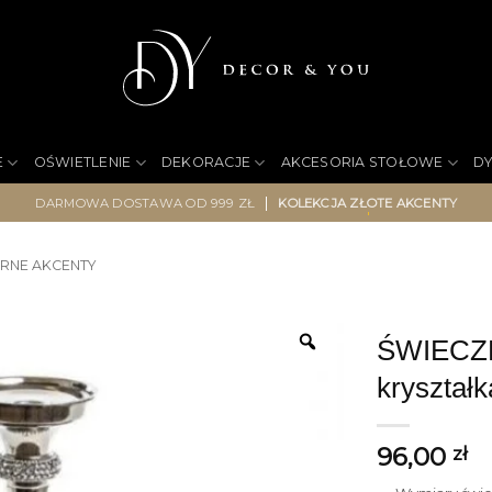
E
OŚWIETLENIE
DEKORACJE
AKCESORIA STOŁOWE
D
|
DARMOWA DOSTAWA OD 999 ZŁ
KOLEKCJA ZŁOTE AKCENTY
RNE AKCENTY
ŚWIECZN
kryształ
96,00
zł