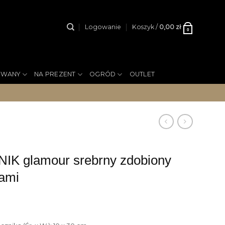
Logowanie
Koszyk /
0,00
zł
0
YWANY
NA PREZENT
OGRÓD
OUTLET
IK glamour srebrny zdobiony
kami