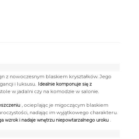
ign z nowoczesnym blaskiem kryształków. Jego
ncji i luksusu.
Idealnie komponuje się z
stole w jadalni czy na komodzie w salonie.
, ocieplając je migoczącym blaskiem
eszczeniu
uroczystości, nadając im wyjątkowego charakteru.
.
ąga wzrok i nadaje wnętrzu niepowtarzalnego uroku