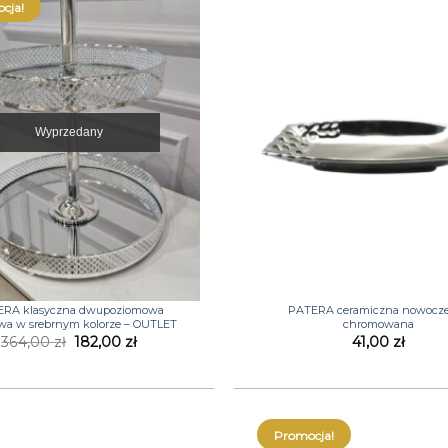
cja!
Wyprzedany
+
ERA klasyczna dwupoziomowa
PATERA ceramiczna nowocz
wa w srebrnym kolorze – OUTLET
chromowana
Pierwotna
Aktualna
364,00
zł
182,00
zł
41,00
zł
cena
cena
wynosiła:
wynosi:
364,00 zł.
182,00 zł.
Promocja!