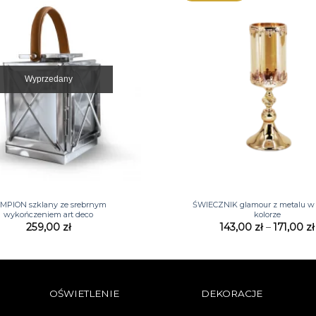
Wyprzedany
+
MPION szklany ze srebrnym
ŚWIECZNIK glamour z metalu w
wykończeniem art deco
kolorze
259,00
zł
143,00
zł
–
171,00
zł
OŚWIETLENIE
DEKORACJE