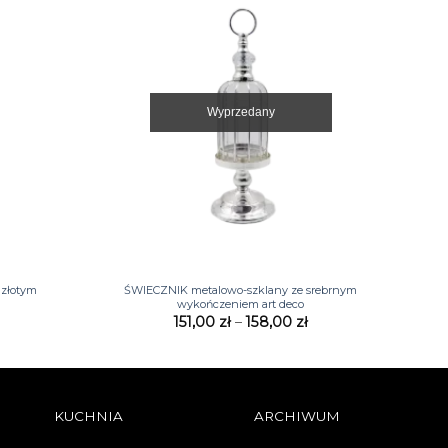
Wyprzedany
+
 złotym
ŚWIECZNIK metalowo-szklany ze srebrnym
wykończeniem art deco
Zakres
Zakres
151,00
zł
–
158,00
zł
cen:
cen:
od
od
143,00 zł
151,00 zł
do
do
171,00 zł
158,00 zł
KUCHNIA
ARCHIWUM