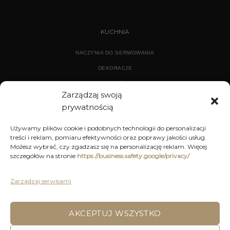
KUCHNIA
NACZYNIA DO SERWOWANIA
DEKORACJE
WYPOSAŻENIE
Zarządzaj swoją
prywatnością
ARCHIWUM
Używamy plików cookie i podobnych technologii do personalizacji
treści i reklam, pomiaru efektywności oraz poprawy jakości usług.
DEKORACJE
Możesz wybrać, czy zgadzasz się na personalizację reklam. Więcej
szczegółów na stronie
https://business.safety.google/privacy/
KUCHNIA
MEBLE
Zarządzaj serwisami
OŚWIETLENIE
AKCEPTUJ WSZYSTKO