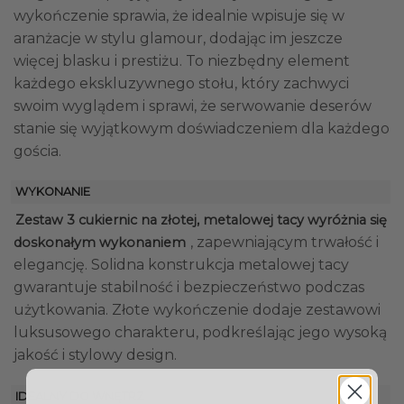
wykończenie sprawia, że idealnie wpisuje się w
aranżacje w stylu glamour, dodając im jeszcze
więcej blasku i prestiżu. To niezbędny element
każdego ekskluzywnego stołu, który zachwyci
swoim wyglądem i sprawi, że serwowanie deserów
stanie się wyjątkowym doświadczeniem dla każdego
gościa.
WYKONANIE
Zestaw 3 cukiernic na złotej, metalowej tacy wyróżnia się
, zapewniającym trwałość i
doskonałym wykonaniem
elegancję. Solidna konstrukcja metalowej tacy
gwarantuje stabilność i bezpieczeństwo podczas
użytkowania. Złote wykończenie dodaje zestawowi
luksusowego charakteru, podkreślając jego wysoką
jakość i stylowy design.
IDEALNY DO WNĘTRZ