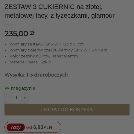
ZESTAW 3 CUKIERNIC na złotej,
metalowej tacy, z łyżeczkami, glamour
235,00
zł
Wymiary zestawu (Śr. x W.): 13,5 x 19 cm
Wymiary pojedynczej cukiernicy (Śr. x W.): 8 x 7 cm
Kolor zestawu: Złoty, Transparentny
Materiał: Metal, Szkło
Wysyłka: 1-3 dni roboczych
W magazynie
ilość ZESTAW 3 CUKIERNIC na złotej, metalowej tacy, z łyż
DODAJ DO KOSZYKA
raty
6,83
PLN
od