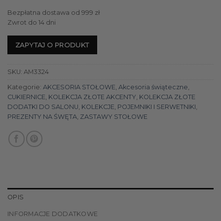
Bezpłatna dostawa od 999 zł
Zwrot do 14 dni
ZAPYTAJ O PRODUKT
SKU:
AM3324
Kategorie:
AKCESORIA STOŁOWE
,
Akcesoria świąteczne
,
CUKIERNICE
,
KOLEKCJA ZŁOTE AKCENTY
,
KOLEKCJA ZŁOTE
DODATKI DO SALONU
,
KOLEKCJE
,
POJEMNIKI I SERWETNIKI
,
PREZENTY NA ŚWĘTA
,
ZASTAWY STOŁOWE
OPIS
INFORMACJE DODATKOWE