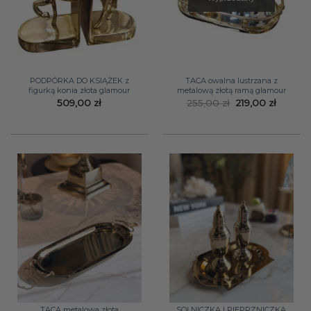
PODPÓRKA DO KSIĄŻEK z
TACA owalna lustrzana z
figurką konia złota glamour
metalową złotą ramą glamour
Pierwotna
Aktual
509,00
zł
255,00
zł
219,00
zł
cena
cena
wynosiła:
wynosi:
255,00 zł.
219,00 z
TACA metalowa złota
SOLNICZKA I PIEPRZNICZKA