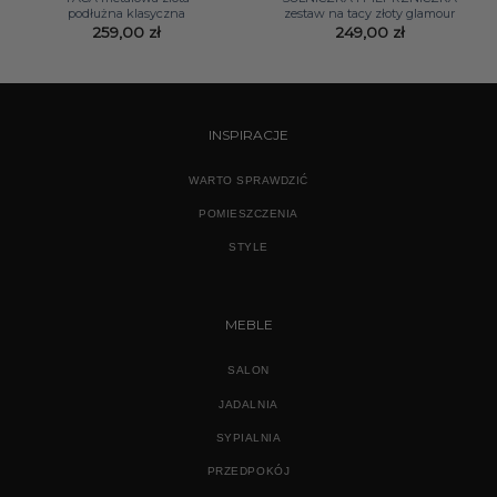
podłużna klasyczna
zestaw na tacy złoty glamour
259,00
zł
249,00
zł
INSPIRACJE
WARTO SPRAWDZIĆ
POMIESZCZENIA
STYLE
MEBLE
SALON
JADALNIA
SYPIALNIA
PRZEDPOKÓJ