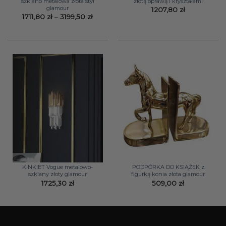
szklano metalowa złota styl
złotą oprawą i kryształami
glamour
1207,80
zł
Zakres
1711,80
zł
–
3199,50
zł
cen:
od
1711,80 zł
do
3199,50 zł
KINKIET Vogue metalowo-
PODPÓRKA DO KSIĄŻEK z
szklany złoty glamour
figurką konia złota glamour
1725,30
zł
509,00
zł