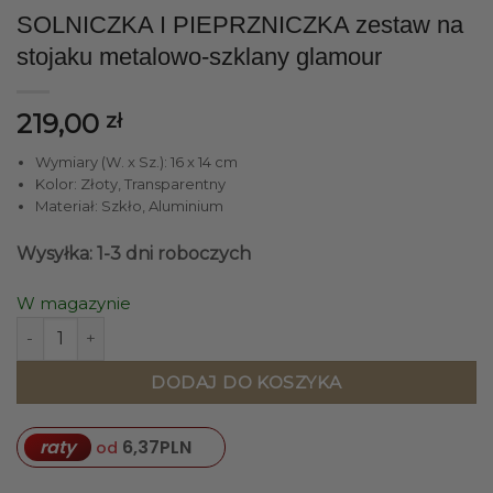
SOLNICZKA I PIEPRZNICZKA zestaw na
stojaku metalowo-szklany glamour
219,00
zł
Wymiary (W. x Sz.): 16 x 14 cm
Kolor: Złoty, Transparentny
Materiał: Szkło, Aluminium
Wysyłka: 1-3 dni roboczych
W magazynie
ilość SOLNICZKA I PIEPRZNICZKA zestaw na stojaku meta
DODAJ DO KOSZYKA
raty
6,37
PLN
od