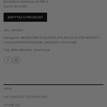
Bezpłatna dostawa od 999 zł
Zwrot do 14 dni
ZAPYTAJ O PRODUKT
SKU:
AM3105
Kategorie:
AKCESORIA STOŁOWE
,
KOLEKCJA ZŁOTE AKCENTY
,
SOLNICZKI/PIEPRZNICZKI
,
ZASTAWY STOŁOWE
Tag:
złote akcenty - promocja
OPIS
INFORMACJE DODATKOWE
OPINIE (0)