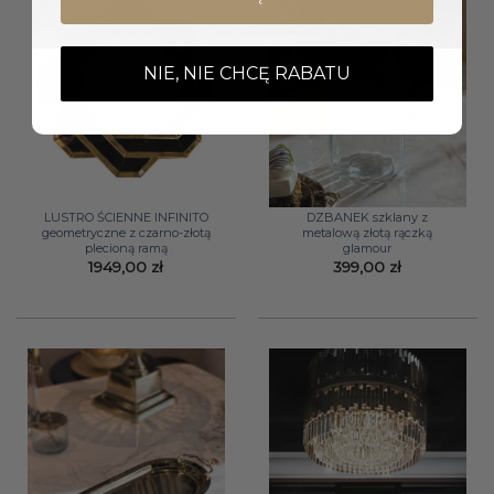
NIE, NIE CHCĘ RABATU
LUSTRO ŚCIENNE INFINITO
DZBANEK szklany z
geometryczne z czarno-złotą
metalową złotą rączką
plecioną ramą
glamour
1949,00
zł
399,00
zł