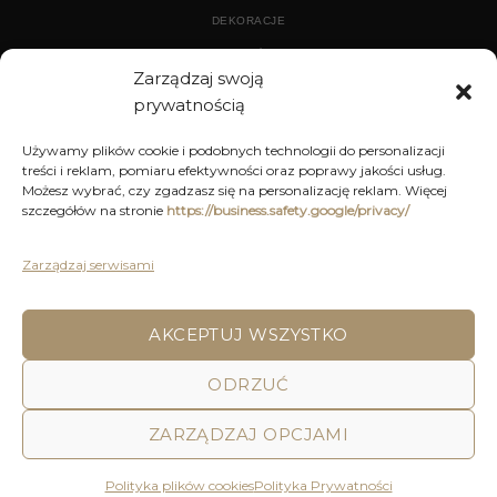
DEKORACJE
WYPOSAŻENIE
Zarządzaj swoją
prywatnością
ARCHIWUM
Używamy plików cookie i podobnych technologii do personalizacji
treści i reklam, pomiaru efektywności oraz poprawy jakości usług.
DEKORACJE
Możesz wybrać, czy zgadzasz się na personalizację reklam. Więcej
szczegółów na stronie
https://business.safety.google/privacy/
KUCHNIA
MEBLE
Zarządzaj serwisami
OŚWIETLENIE
AKCEPTUJ WSZYSTKO
POLITYKA PRYWATNOŚCI
REGULAMIN SKLEPU ON-LINE
ODRZUĆ
WYSYŁKA
DOSTAWA
ZWROTY I REKLAMACJE
HOME
DECOR AND YOU
ZARZĄDZAJ OPCJAMI
Decor & You | Home Decorations | Home Accessories |
Wszystkie Prawa zastrzeżone 2026 © Realizacja: Pink
Polityka plików cookies
Polityka Prywatności
Shark Media