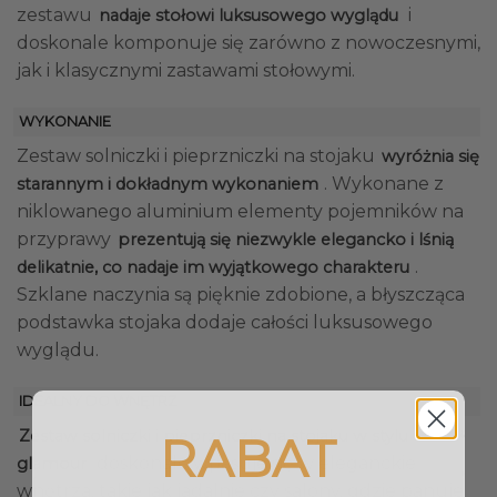
zestawu
i
nadaje stołowi luksusowego wyglądu
doskonale komponuje się zarówno z nowoczesnymi,
jak i klasycznymi zastawami stołowymi.
WYKONANIE
Zestaw solniczki i pieprzniczki na stojaku
wyróżnia się
. Wykonane z
starannym i dokładnym wykonaniem
niklowanego aluminium elementy pojemników na
przyprawy
prezentują się niezwykle elegancko i lśnią
.
delikatnie, co nadaje im wyjątkowego charakteru
Szklane naczynia są pięknie zdobione, a błyszcząca
podstawka stojaka dodaje całości luksusowego
wyglądu.
IDEALNY DO WNĘTRZ
Zestaw solniczki i pieprzniczki na stojaku w stylu
RABAT
doskonale wpasuje się w eleganckie
glamour
wnętrza, takie jak jadalnie czy salony, gdzie panuje