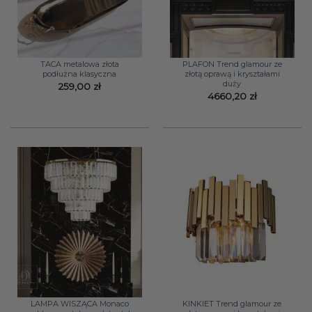
TACA metalowa złota
PLAFON Trend glamour ze
podłużna klasyczna
złotą oprawą i kryształami
duży
259,00
zł
4660,20
zł
LAMPA WISZĄCA Monaco
KINKIET Trend glamour ze