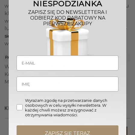
NIESPODZIANKA
wyrafinowany design. Jednocześnie dzięki swojemu
ZAPISZ SIĘ DO NEWSLETTERA I
klasycznemu wyglądowi będzie odpowiedni także
ODBIERZ KOD RABATOWY NA
w tradycyjnych aranżacjach, nadając im odrobinę
PIERWSZE ZAKUPY
luksusu. Ten
elegancki zestaw doskonale komponuje
, dodając im szyku i
się z różnymi stylami wnętrz
wytworności.
PARAMETRY
Wymiary (W. x Sz.): 16 x 14 cm
Kolor: Złoty, Transparentny
Materiał: Szkło, Aluminium
Wyrażam zgodę na przetwarzanie danych
osobowych w celu wysyłki newslettera. W
KLIENCI OGLĄDALI RÓWNIEŻ
każdej chwili możesz zrezygnować z
otrzymywania wiadomości.
ZAPISZ SIĘ TERAZ