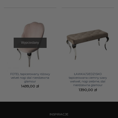
Wyprzedany
FOTEL tapicerowany różowy
ŁAWKA/SIEDZISKO
velvet nogi stal nierdzewna
tapicerowana ciemny szary
glamour
welwet, nogi srebrne, stal
nierdzewna glamour
1499,00
zł
1390,00
zł
INSPIRACJE