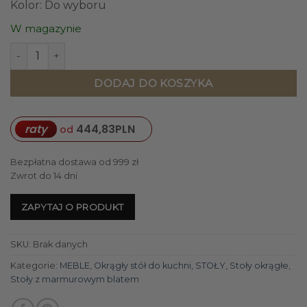
Kolor: Do wyboru
W magazynie
ilość WŁOSKI STÓŁ JADALNIANY okrągły, unikatowa, designe
DODAJ DO KOSZYKA
raty
444,83
PLN
od
Bezpłatna dostawa od 999 zł
Zwrot do 14 dni
ZAPYTAJ O PRODUKT
SKU:
Brak danych
Kategorie:
MEBLE
,
Okrągły stół do kuchni
,
STOŁY
,
Stoły okrągłe
,
Stoły z marmurowym blatem