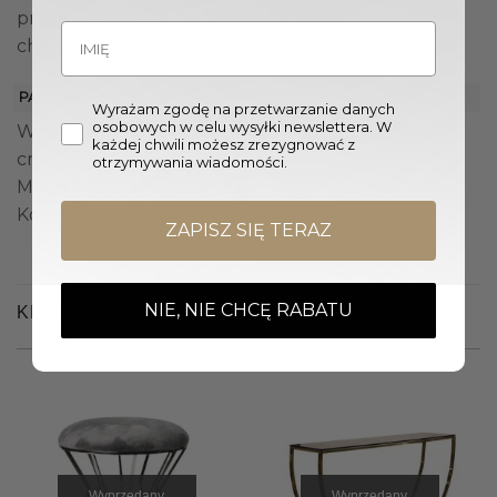
przytulnych jadalniach, dodając im wyjątkowego
charakteru.
PARAMETRY
Wyrażam zgodę na przetwarzanie danych
osobowych w celu wysyłki newslettera. W
Wymiary stolika kawowego (Śr. x W.) 120 / 140 x 75
każdej chwili możesz zrezygnować z
cm
otrzymywania wiadomości.
Materiał: Drewno, Marmur
Kolor: Do wyboru
ZAPISZ SIĘ TERAZ
NIE, NIE CHCĘ RABATU
KLIENCI OGLĄDALI RÓWNIEŻ
Wyprzedany
Wyprzedany