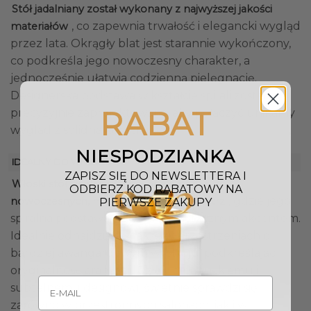
Stół jadalniany został wykonany z najwyższej jakości
, co zapewnia trwałość i elegancki wygląd
materiałów
przez lata. Okrągły blat jest starannie wykończony,
co podkreśla jego nowoczesny charakter, a
jednocześnie ułatwia codzienną pielęgnację.
Designerska podstawa w kształcie spirali została
RABAT
precyzyjnie zaprojektowana, aby połączyć unikalny
wygląd z solidną konstrukcją.
NIESPODZIANKA
IDEALNY DO WNĘTRZ
ZAPISZ SIĘ DO NEWSLETTERA I
Włoski stół jadalniany doskonale pasuje do
ODBIERZ KOD RABATOWY NA
, gdzie jego
nowoczesnych, minimalistycznych wnętrz
PIERWSZE ZAKUPY
spiralna podstawa stanie się artystycznym akcentem.
Idealnie odnajdzie się także w przestrzeniach o
bardziej awangardowym wystroju, podkreślając
oryginalność aranżacji. Dzięki eleganckiemu i
subtelnemu designowi, świetnie sprawdzi się
zarówno w przestronnych salonach, jak i w