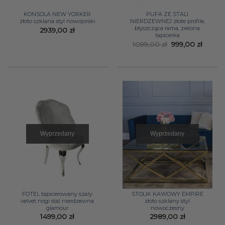
KONSOLA NEW YORKER
PUFA ZE STALI
złoto szklana styl nowojorski
NIERDZEWNEJ złote profile,
błyszcząca rama, zielona
2939,00
zł
tapicerka
Pierwotna
Aktual
1099,00
zł
999,00
zł
cena
cena
wynosiła:
wynosi
1099,00 zł.
999,00 
Wyprzedany
Wyprzedany
FOTEL tapicerowany szary
STOLIK KAWOWY EMPIRE
velvet nogi stal nierdzewna
złoto szklany styl
glamour
nowoczesny
1499,00
zł
2989,00
zł