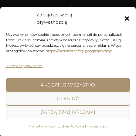
WYPOSAŻENIE
Zarządzaj swoją
prywatnością
ARCHIWUM
Używamy plików cookie i podobnych technologii do personalizacji
treści i reklam, pomiaru efektywności oraz poprawy jakości usług.
DEKORACJE
Możesz wybrać, czy zgadzasz się na personalizację reklam. Więcej
szczegółów na stronie
https://business.safety.google/privacy/
KUCHNIA
MEBLE
Zarządzaj serwisami
OŚWIETLENIE
AKCEPTUJ WSZYSTKO
POLITYKA PRYWATNOŚCI
REGULAMIN SKLEPU ON-LINE
ODRZUĆ
WYSYŁKA
DOSTAWA
ZWROTY I REKLAMACJE
HOME
DECOR AND YOU
ZARZĄDZAJ OPCJAMI
Decor & You | Home Decorations | Home Accessories |
Wszystkie Prawa zastrzeżone 2026 © Realizacja: Pink
Polityka plików cookies
Polityka Prywatności
Shark Media