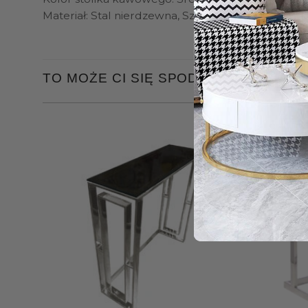
Materiał: Stal nierdzewna, Szkło hartowane
TO MOŻE CI SIĘ SPODOBAĆ…