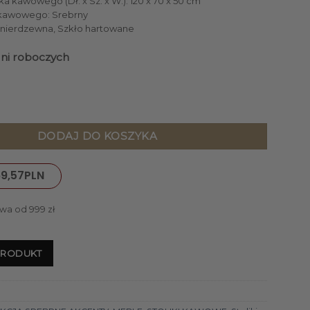
ka kawowego (Dł. x Sz. x W.): 120 x 70 x 50 cm
a kawowego: Srebrny
l nierdzewna, Szkło hartowane
dni roboczych
OWA ze stali nierdzewnej srebrna styl glamour
DODAJ DO KOSZYKA
9,57
PLN
wa od 999 zł
PRODUKT