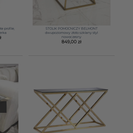
+
 profile,
STOLIK POMOCNICZY BELMONT
cerka
dwupoziomowy złoto szklany styl
nowoczesny
na
Aktualna
ł
cena
849,00
zł
:
wynosi:
ł.
999,00 zł.