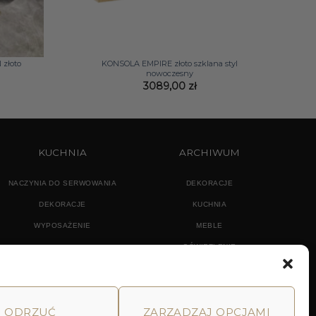
+
złoto
KONSOLA EMPIRE złoto szklana styl
nowoczesny
3089,00
zł
KUCHNIA
ARCHIWUM
NACZYNIA DO SERWOWANIA
DEKORACJE
DEKORACJE
KUCHNIA
WYPOSAŻENIE
MEBLE
OŚWIETLENIE
ODRZUĆ
ZARZĄDZAJ OPCJAMI