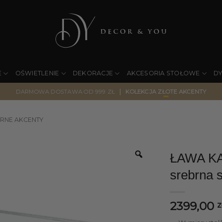
E
OŚWIETLENIE
DEKORACJE
AKCESORIA STOŁOWE
D
|
DARMOWA DOSTAWA OD 999 ZŁ
KOLEKCJA ZŁOTE AKCENTY
RNE AKCENTY
ŁAWA KA
srebrna 
2399,00
z