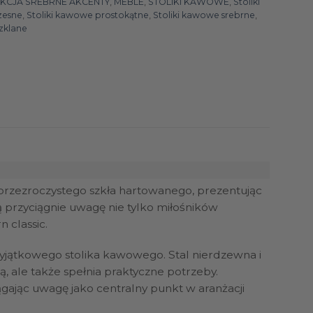
KCJA SREBRNE AKCENTY
,
MEBLE
,
STOLIKI KAWOWE
,
Stoliki
esne
,
Stoliki kawowe prostokątne
,
Stoliki kawowe srebrne
,
zklane
z przezroczystego szkła hartowanego, prezentując
 przyciągnie uwagę nie tylko miłośników
 classic.
wyjątkowego stolika kawowego. Stal nierdzewna i
ą, ale także spełnia praktyczne potrzeby.
ągając uwagę jako centralny punkt w aranżacji