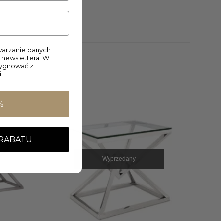
arzanie danych
 newslettera. W
zygnować z
.
%
 RABATU
Wyprzedany