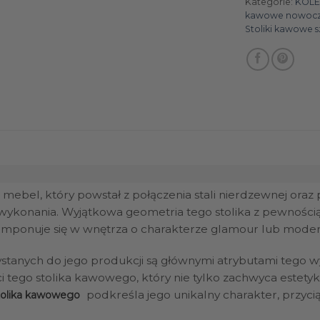
Kategorie:
KOLE
kawowe nowocz
Stoliki kawowe s
 mebel, który powstał z połączenia stali nierdzewnej ora
 wykonania. Wyjątkowa geometria tego stolika z pewnością
mponuje się w wnętrza o charakterze glamour lub modern
ystanych do jego produkcji są głównymi atrybutami tego 
ci tego stolika kawowego, który nie tylko zachwyca estetyk
podkreśla jego unikalny charakter, przyci
tolika kawowego