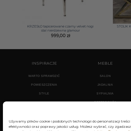
+
+
KRZESŁO tapicerowane czarny velvet nogi
STOLIK K
stal nierdzewna glamour
999,00
zł
INSPIRACJE
MEBLE
WARTO SPRAWDZIĆ
SALON
POMIESZCZENIA
JADALNIA
STYLE
SYPIALNIA
PRZEDPOKÓJ
Używamy plików cookie i podobnych technologii do personalizacji treści
efektywności oraz poprawy jakości usług. Możesz wybrać, czy zgadzasz 