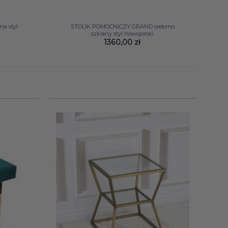
+
a styl
STOLIK POMOCNICZY GRAND srebrno
szklany styl nowojorski
1360,00
zł