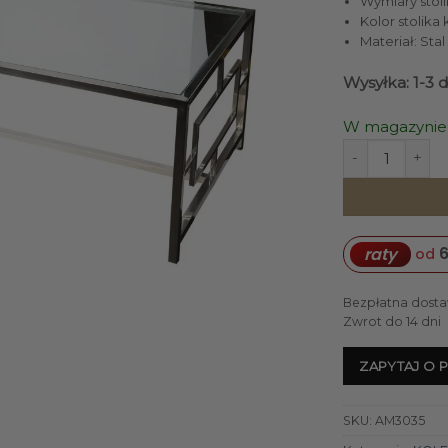
Wymiary stoli
Kolor stolik
Materiał: Sta
Wysyłka: 1-3 
W magazynie
ilość ŁAWA KAW
6
raty
od
Bezpłatna dosta
Zwrot do 14 dni
ZAPYTAJ O 
SKU:
AM3035