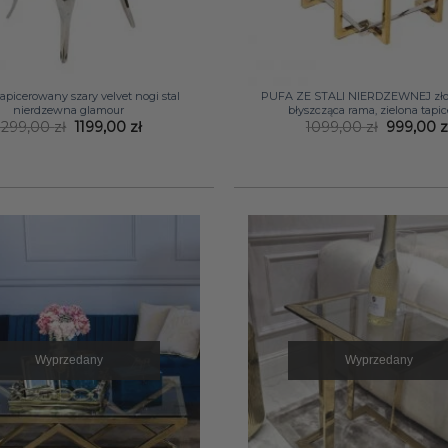
+
apicerowany szary velvet nogi stal
PUFA ZE STALI NIERDZEWNEJ złote
nierdzewna glamour
błyszcząca rama, zielona tapi
Pierwotna
Aktualna
Pierwot
1299,00
zł
1199,00
zł
1099,00
zł
999,00
z
cena
cena
cena
wynosiła:
wynosi:
wynosiła
1299,00 zł.
1199,00 zł.
1099,00 z
Wyprzedany
Wyprzedany