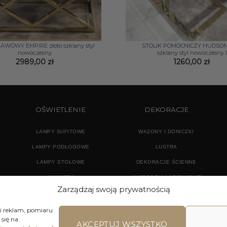
+
AWOWY EMPIRE złoto szklany styl
STOLIK POMOCNICZY HUDSON 
nowoczesny
szklany styl nowoczesny I
2989,00
zł
1260,00
zł
OŚWIETLENIE
DEKORACJE
LAMPY SUFITOWE
WAZONY I DONICZKI
LAMPY PODŁOGOWE
LUSTRA
LAMPY STOŁOWE
DEKORACJE ŚCIENNE
KINKIETY
AKCESORIA ŁAZIENKOWE
Zarządzaj swoją prywatnością
TEKSTYLIA
DODATKI
 i reklam, pomiaru
się na
AKCEPTUJ WSZYSTKO