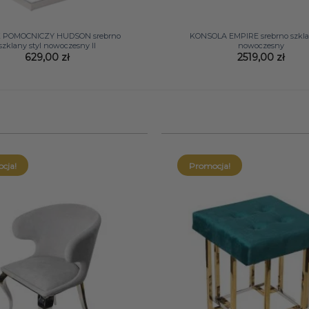
+
K POMOCNICZY HUDSON srebrno
KONSOLA EMPIRE srebrno szklan
szklany styl nowoczesny II
nowoczesny
629,00
zł
2519,00
zł
cja!
Promocja!