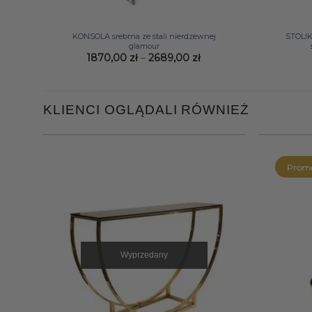
+
+
KONSOLA srebrna ze stali nierdzewnej
STOLI
glamour
Zakres
1870,00
zł
–
2689,00
zł
cen:
od
1870,00 zł
do
2689,00 zł
KLIENCI OGLĄDALI RÓWNIEŻ
Promo
Wyprzedany