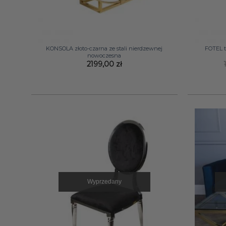
+
+
KONSOLA złoto-czarna ze stali nierdzewnej
FOTEL t
nowoczesna
2199,00
zł
Wyprzedany