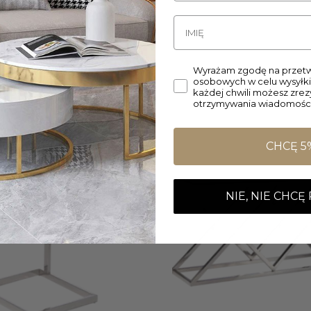
Wyrażam zgodę na przetw
osobowych w celu wysyłki
każdej chwili możesz zre
otrzymywania wiadomości
CHCĘ 5
NIE, NIE CHCĘ