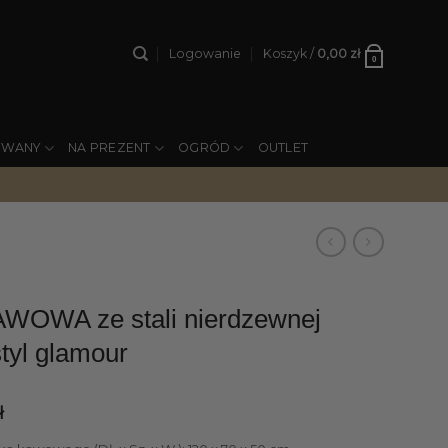
Logowanie
Koszyk /
0,00
zł
0
YWANY
NA PREZENT
OGRÓD
OUTLET
WOWA ze stali nierdzewnej
styl glamour
ł