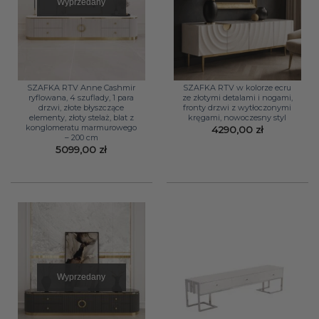
Wyprzedany
SZAFKA RTV Anne Cashmir
SZAFKA RTV w kolorze ecru
ryflowana, 4 szuflady, 1 para
ze złotymi detalami i nogami,
drzwi, złote błyszczące
fronty drzwi z wytłoczonymi
elementy, złoty stelaż, blat z
kręgami, nowoczesny styl
konglomeratu marmurowego
4290,00
zł
– 200 cm
5099,00
zł
Wyprzedany