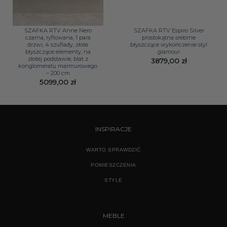
SZAFKA RTV Anne Nero
SZAFKA RTV Espiro Silver
czarna, ryflowana, 1 para
prostokątna srebrne
drzwi, 4 szuflady, złote
błyszczące wykończenie styl
błyszczące elementy, na
glamour
złotej podstawie, blat z
3879,00
zł
konglomeratu marmurowego
– 200 cm
5099,00
zł
INSPIRACJE
WARTO SPRAWDZIĆ
POMIESZCZENIA
STYLE
MEBLE