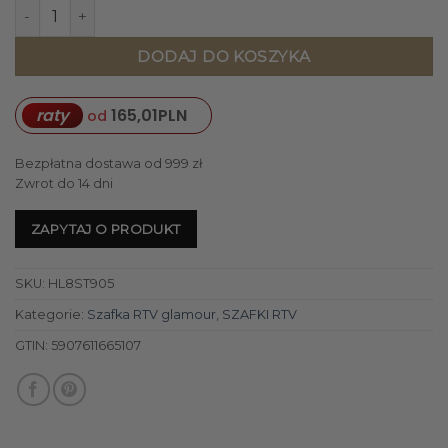
ilość SZAFKA RTV o zaokrąglonych bokach, w kolorze szamp
DODAJ DO KOSZYKA
raty
165,01
PLN
od
Bezpłatna dostawa od 999 zł
Zwrot do 14 dni
ZAPYTAJ O PRODUKT
SKU:
HL8ST905
Kategorie:
Szafka RTV glamour
,
SZAFKI RTV
GTIN:
5907611665107