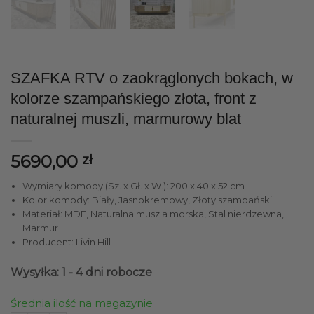
SZAFKA RTV o zaokrąglonych bokach, w
kolorze szampańskiego złota, front z
naturalnej muszli, marmurowy blat
5690,00
zł
Wymiary komody (Sz. x Gł. x W.): 200 x 40 x 52 cm
Kolor komody: Biały, Jasnokremowy, Złoty szampański
Materiał: MDF, Naturalna muszla morska, Stal nierdzewna,
Marmur
Producent: Livin Hill
Wysyłka: 1 - 4 dni robocze
Średnia ilość na magazynie