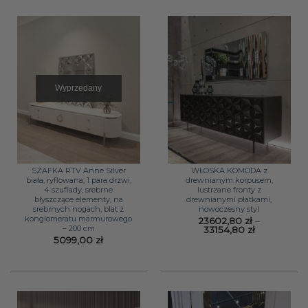
Wyprzedany
SZAFKA RTV Anne Silver
WŁOSKA KOMODA z
biała, ryflowana, 1 para drzwi,
drewnianym korpusem,
4 szuflady, srebrne
lustrzane fronty z
błyszczące elementy, na
drewnianymi płatkami,
srebrnych nogach, blat z
nowoczesny styl
konglomeratu marmurowego
23602,80
zł
–
– 200 cm
Zakres
33154,80
zł
cen:
5099,00
zł
od
23602,80 z
do
33154,80 zł