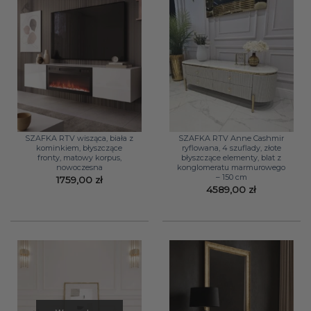
SZAFKA RTV wisząca, biała z
SZAFKA RTV Anne Cashmir
kominkiem, błyszczące
ryflowana, 4 szuflady, złote
fronty, matowy korpus,
błyszczące elementy, blat z
nowoczesna
konglomeratu marmurowego
– 150 cm
1759,00
zł
4589,00
zł