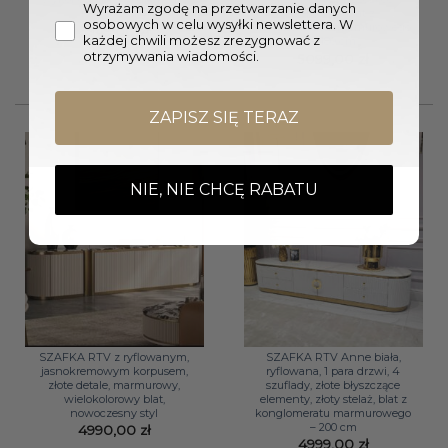
Wyrażam zgodę na przetwarzanie danych
nowoczesny
elementy, blat z
osobowych w celu wysyłki newslettera. W
konglomeratu marmurowego
3949,00
zł
każdej chwili możesz zrezygnować z
– 180 cm
otrzymywania wiadomości.
5099,00
zł
ZAPISZ SIĘ TERAZ
NIE, NIE CHCĘ RABATU
SZAFKA RTV z ryflowanym,
SZAFKA RTV Anne biała,
jasnokremowym korpusem,
ryflowana, 1 para drzwi, 4
złote detale, marmurowy,
szuflady, złote błyszczące
wielokolorowy blat,
elementy, złoty stelaż, blat z
nowoczesny styl
konglomeratu marmurowego
– 200 cm
4990,00
zł
4999,00
zł