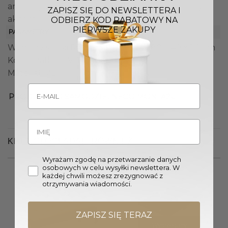
aranżacjach, wprowadzając do nich nowoczesny
ZAPISZ SIĘ DO NEWSLETTERA I
akcent.
ODBIERZ KOD RABATOWY NA
PIERWSZE ZAKUPY
PARAMETRY
Wymiary szafki RTV (Sz. x Gł. x W.): 180 x 40 x 30 cm
Kolor szafki RTV: Biały
Materiał: MDF
PRODUKT DO SAMODZIELNEGO MONTAŻU
KLIENCI OGLĄDALI RÓWNIEŻ
Wyrażam zgodę na przetwarzanie danych
osobowych w celu wysyłki newslettera. W
każdej chwili możesz zrezygnować z
otrzymywania wiadomości.
ZAPISZ SIĘ TERAZ
Wyprzedany