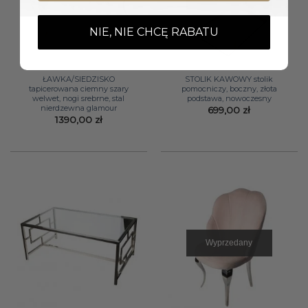
NIE, NIE CHCĘ RABATU
ŁAWKA/SIEDZISKO
STOLIK KAWOWY stolik
tapicerowana ciemny szary
pomocniczy, boczny, złota
welwet, nogi srebrne, stal
podstawa, nowoczesny
nierdzewna glamour
699,00
zł
1390,00
zł
Wyprzedany