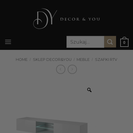
Przewiń
do
zawartości
Szukaj:
0
HOME
/
SKLEP DECOR&YOU
/
MEBLE
/
SZAFKI RTV