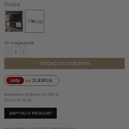
Rodzaj
W magazynie
ilość SZAFKA RTV wisząca, biała, wykończenie na wysoki poł
DODAJ DO KOSZYKA
raty
21,83
PLN
od
Bezpłatna dostawa od 999 zł
Zwrot do 14 dni
ZAPYTAJ O PRODUKT
SKU:
MH0V-PL-LIVO-RTV-180W-BIAŁY