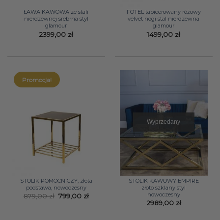
ŁAWA KAWOWA ze stali
FOTEL tapicerowany różowy
nierdzewnej srebrna styl
velvet nogi stal nierdzewna
glamour
glamour
2399,00
zł
1499,00
zł
Promocja!
Wyprzedany
STOLIK POMOCNICZY, złota
STOLIK KAWOWY EMPIRE
podstawa, nowoczesny
złoto szklany styl
nowoczesny
Pierwotna
Aktualna
879,00
zł
799,00
zł
cena
cena
2989,00
zł
wynosiła:
wynosi:
879,00 zł.
799,00 zł.