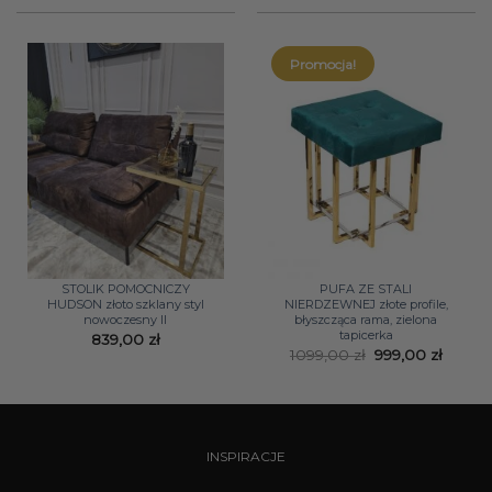
Promocja!
STOLIK POMOCNICZY
PUFA ZE STALI
HUDSON złoto szklany styl
NIERDZEWNEJ złote profile,
nowoczesny II
błyszcząca rama, zielona
tapicerka
839,00
zł
Pierwotna
Aktual
1099,00
zł
999,00
zł
cena
cena
wynosiła:
wynosi
1099,00 zł.
999,00 
INSPIRACJE