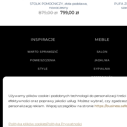
STOLIK POMOCNICZY, złota podstawa,
PUFA Z
nowoczesny
sza
Pierwotna
Aktualna
879,00
zł
799,00
zł
cena
cena
wynosiła:
wynosi:
879,00 zł.
799,00 zł.
INSPIRACJE
MEBLE
WARTO SPRAWDZIĆ
SALON
POMIESZCZENIA
JADALNIA
STYLE
SYPIALNIA
PRZEDPOKÓJ
Używamy plików cookie i podobnych technologii do personalizacji treści
efektywności oraz poprawy jakości usług. Możesz wybrać, czy zgadzasz 
personalizację reklam. Więcej szczegółów na stronie
https://business.saf
POLITYKA PRYWATNOŚCI
REGU
Polityka plików cookies
Polityka Prywatności