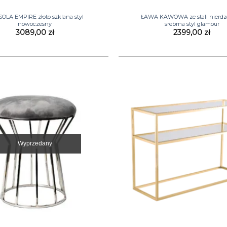
+
OLA EMPIRE złoto szklana styl
ŁAWA KAWOWA ze stali nierd
nowoczesny
srebrna styl glamour
3089,00
zł
2399,00
zł
Wyprzedany
+