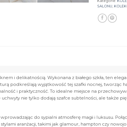
Kategorie:
KOLE
SALONU
,
KOLEK
nem i delikatnością. Wykonana z białego szkła, ten elegan
kturą podkreślają wyjątkowość tej szafki nocnej, tworząc h
alność i praktyczność. To idealne miejsce na przechowy
chwyty nie tylko dodają szafce subtelności, ale także pię
prowadzając do sypialni atmosferę magii i luksusu. Połącz
tylami aranżacji, takimi jak glamour, hampton czy nowojor