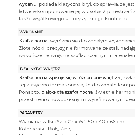
posiada klasyczną brył, co sprawia, że je
wydaniu
łatwe wkomponowanie jej w osobistą przestrzeń syp
także wyjątkowego kolorystycznego kontrastu.
WYKONANIE
wyróżnia się doskonałym wykonaniem z
Szafka nocna
Złote nóżki, precyzyjnie formowane ze stali, nadaj
wykończenie wnętrza szuflad czarnym materiałem 
IDEALNY DO WNĘTRZ
, zwła
Szafka nocna wpisuje się w różnorodne wnętrza
Jej klasyczna forma sprawia, że doskonale kompo
Ponadto,
świetnie harmoni
biało-złota szafka nocna
przestrzeni o nowoczesnym i wyrafinowanym desi
PARAMETRY
Wymiary szafki: (Sz. x Gł. x W.): 50 x 40 x 66 cm
Kolor szafki: Biały, Złoty