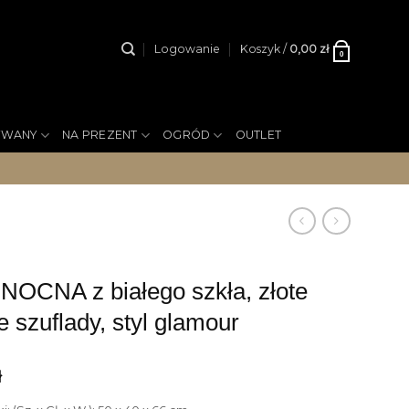
Logowanie
Koszyk /
0,00
zł
0
YWANY
NA PREZENT
OGRÓD
OUTLET
OCNA z białego szkła, złote
e szuflady, styl glamour
ł