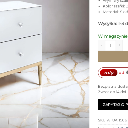
Wymiary szafki
Kolor szafki: B
Materiał: Szk
Wysyłka: 1-3 
W magazynie
ilość SZAFKA N
4
raty
od
Bezpłatna dosta
Zwrot do 14 dni
ZAPYTAJ O 
SKU:
AH8AH506