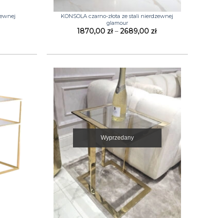
+
zewnej
KONSOLA czarno-złota ze stali nierdzewnej
glamour
Zakres
1870,00
zł
–
2689,00
zł
cen:
od
1870,00 zł
do
2689,00 zł
Wyprzedany
+