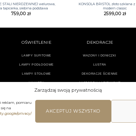
E STALI NIERDZEWNEJ welurowa,
KONSOLA BRISTOL złoto szklana z p
ra tapicerka, srebrna podstawa
modern classic
759,00
zł
2599,00
zł
OŚWIETLENIE
DEKORACJE
LAMPY SUFITOWE
WAZONY I DONICZKI
LAMPY PODŁOGOWE
LUSTRA
LAMPY STOŁOWE
DEKORACJE ŚCIENNE
KINKIETY
AKCESORIA ŁAZIENKOWE
Zarządzaj swoją prywatnością
TEKSTYLIA
DODATKI
 i reklam, pomiaru
się na
AKCEPTUJ WSZYSTKO
ety.google/privacy/
LAMIN SKLEPU ON-LINE
WYSYŁKA
DOSTAWA
ZWROTY I REKLA