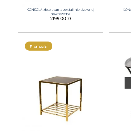
+
+
KONSOLA złoto-czarna ze stali nierdzewnej
KONS
nowoczesna
2199,00
zł
Promocja!
+
+