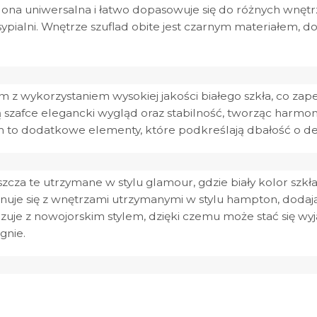
st ona uniwersalna i łatwo dopasowuje się do różnych wnęt
ialni. Wnętrze szuflad obite jest czarnym materiałem, dod
 wykorzystaniem wysokiej jakości białego szkła, co zapew
ą szafce elegancki wygląd oraz stabilność, tworząc harmoni
to dodatkowe elementy, które podkreślają dbałość o deta
szcza te utrzymane w stylu glamour, gdzie biały kolor szkła
nuje się z wnętrzami utrzymanymi w stylu hampton, dodają
zuje z nowojorskim stylem, dzięki czemu może stać się
gnie.