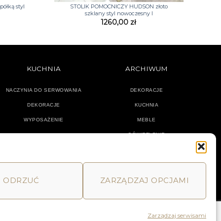
ółką styl
STOLIK POMOCNICZY HUDSON złoto
szklany styl nowoczesny I
1260,00
zł
KUCHNIA
ARCHIWUM
NACZYNIA DO SERWOWANIA
DEKORACJE
DEKORACJE
KUCHNIA
WYPOSAŻENIE
MEBLE
OŚWIETLENIE
ODRZUĆ
ZARZĄDZAJ OPCJAMI
MACJE
HOME
DECOR AND YOU
Zarządzaj serwisami