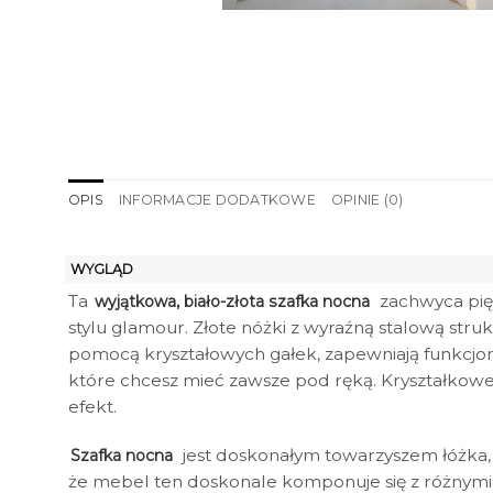
OPIS
INFORMACJE DODATKOWE
OPINIE (0)
WYGLĄD
Ta
zachwyca pięk
wyjątkowa, biało-złota szafka nocna
stylu glamour. Złote nóżki z wyraźną stalową stru
pomocą kryształowych gałek, zapewniają funkcjon
które chcesz mieć zawsze pod ręką. Kryształkowe u
efekt.
jest doskonałym towarzyszem łóżka, w
Szafka nocna
że mebel ten doskonale komponuje się z różnymi s