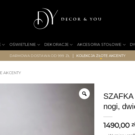
E
OŚWIETLENIE
DEKORACJE
AKCESORIA STOŁOWE
D
|
DARMOWA DOSTAWA OD 999 ZŁ
KOLEKCJA ZŁOTE AKCENTY
E AKCENTY
SZAFKA N
nogi, dwi
1490,00
z