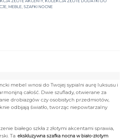
KCJA ZŁOTE AKCENTY
,
KOLEKCJA ZŁOTE DODATKI DO
CJE
,
MEBLE
,
SZAFKI NOCNE
cki mebel wnosi do Twojej sypialni aurę luksusu i
armonijną całość. Dwie szuflady, otwierane za
wanie drobiazgów czy osobistych przedmiotów,
knie odbijają światło, tworząc niepowtarzalny
enie białego szkła z złotymi akcentami sprawia,
ski. Ta
ekskluzywna szafka nocna w biało-złotym