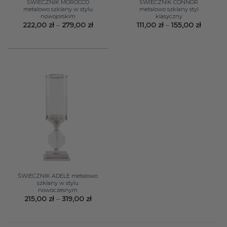
ŚWIECZNIK MOROCCO
ŚWIECZNIK CONNOR
metalowo szklany w stylu
metalowo szklany styl
nowojorskim
klasyczny
Zakres
Zakres
222,00
zł
–
279,00
zł
111,00
zł
–
155,00
zł
cen:
cen:
od
od
222,00 zł
111,00 z
do
do
279,00 zł
155,00 
ŚWIECZNIK ADELE metalowo
szklany w stylu
nowoczesnym
Zakres
215,00
zł
–
319,00
zł
cen:
od
215,00 zł
do