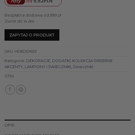
raty
5,52
PLN
od
Bezpłatna dostawa od 999 zł
Zwrot do 14 dni
ZAPYTAJ O PRODUKT
SKU:
HE8D01653
Kategorie:
DEKORACJE
,
DODATKI
,
KOLEKCJA SREBRNE
AKCENTY
,
LAMPIONY I ŚWIECZNIKI
,
Świeczniki
GTIN:
OPIS