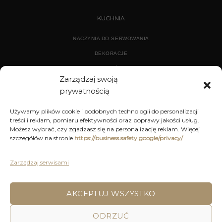
KUCHNIA
NACZYNIA DO SERWOWANIA
DEKORACJE
WYPOSAŻENIE
Zarządzaj swoją
prywatnością
ARCHIWUM
Używamy plików cookie i podobnych technologii do personalizacji
treści i reklam, pomiaru efektywności oraz poprawy jakości usług.
DEKORACJE
Możesz wybrać, czy zgadzasz się na personalizację reklam. Więcej
szczegółów na stronie
https://business.safety.google/privacy/
KUCHNIA
MEBLE
Zarządzaj serwisami
OŚWIETLENIE
AKCEPTUJ WSZYSTKO
ODRZUĆ
POLITYKA PRYWATNOŚCI
REGULAMIN SKLEPU ON-LINE
WYSYŁKA
DOSTAWA
ZWROTY I REKLAMACJE
HOME