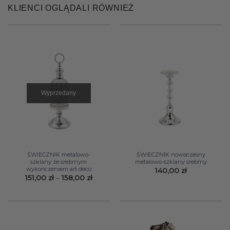
319,00 zł
KLIENCI OGLĄDALI RÓWNIEŻ
Wyprzedany
ŚWIECZNIK metalowo-
ŚWIECZNIK nowoczesny
szklany ze srebrnym
metalowo-szklany srebrny
wykończeniem art deco
140,00
zł
Zakres
151,00
zł
–
158,00
zł
cen:
od
151,00 zł
do
158,00 zł