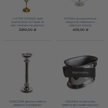
LUSTRO STOJĄCE złote
PATERA dwupoziomowa
owalne duże na nodze ze
klasyczna metalowa w
stali nierdzewnej glamour
srebrnym kolorze
3290,00
zł
405,00
zł
Wyprzedany
ŚWIECZNIK glamour srebrny
OSŁONKA na doniczkę
zdobiony kryształkami
srebrna styl modernistyczny