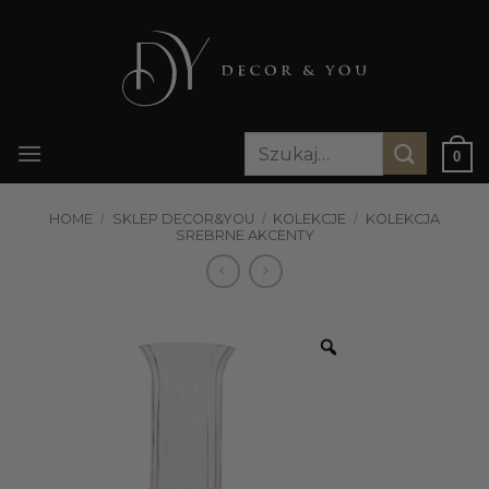
Przewiń
do
zawartości
Szukaj:
0
HOME
/
SKLEP DECOR&YOU
/
KOLEKCJE
/
KOLEKCJA
SREBRNE AKCENTY