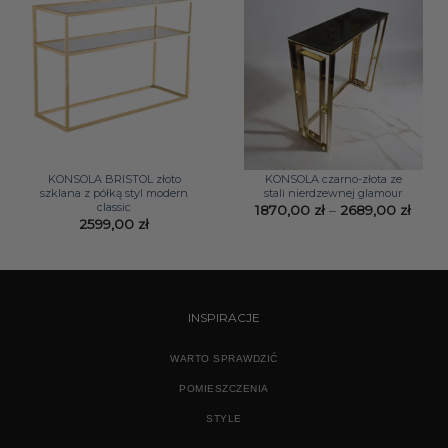
KONSOLA BRISTOL złoto
KONSOLA czarno-złota ze
szklana z półką styl modern
stali nierdzewnej glamour
classic
Zakr
1870,00
zł
–
2689,00
zł
cen:
2599,00
zł
od
1870,
do
2689,
INSPIRACJE
WARTO SPRAWDZIĆ
POMIESZCZENIA
STYLE