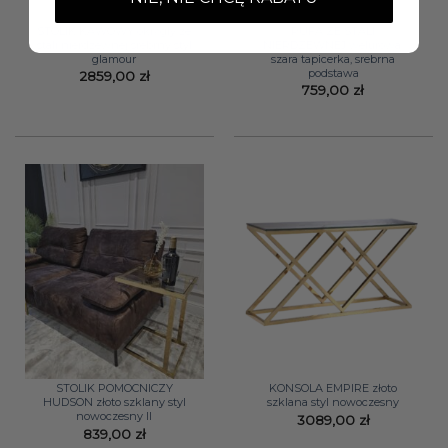
STOLIK KAWOWY okrągły ze
PUFA ZE STALI
stali nierdzewnej srebrny styl
NIERDZEWNEJ welurowa,
glamour
szara tapicerka, srebrna
podstawa
2859,00
zł
759,00
zł
STOLIK POMOCNICZY
KONSOLA EMPIRE złoto
HUDSON złoto szklany styl
szklana styl nowoczesny
nowoczesny II
3089,00
zł
839,00
zł