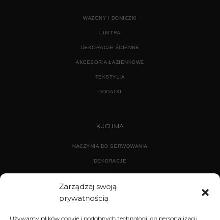
WAZONY I DONICZKI
LUSTRA
DEKORACJE ŚCIENNE
AKCESORIA ŁAZIENKOWE
TEKSTYLIA
DODATKI
KUCHNIA
NACZYNIA DO SERWOWANIA
DEKORACJE
WYPOSAŻENIE
Zarządzaj swoją
prywatnością
ARCHIWUM
Używamy plików cookie i podobnych technologii do personalizacji