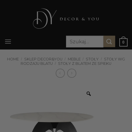
Przewiń
do
zawartości
Szukaj:
0
HOME
/
SKLEP DECOR&YOU
/
MEBLE
/
STOŁY
/
STOŁY WG
RODZAJU BLATU
/
STOŁY Z BLATEM ZE SPIEKU