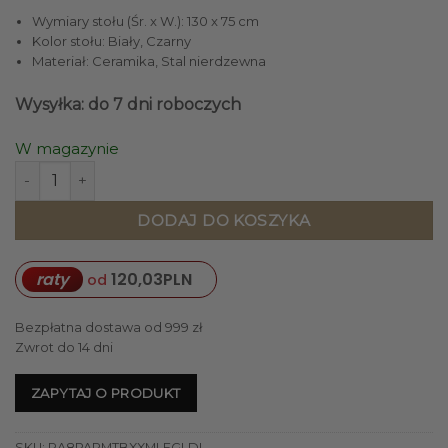
Wymiary stołu (Śr. x W.): 130 x 75 cm
Kolor stołu: Biały, Czarny
Materiał: Ceramika, Stal nierdzewna
Wysyłka: do 7 dni roboczych
W magazynie
ilość STÓŁ jadalniany, okrągły, metalowa, czarna podstawa,
DODAJ DO KOSZYKA
raty
120,03
PLN
od
Bezpłatna dostawa od 999 zł
Zwrot do 14 dni
ZAPYTAJ O PRODUKT
SKU:
RA8PARMTBXXMLEGLDI