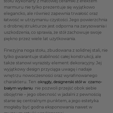
stołu wykonany z matowej ceramiki z efektem
marmuru nie tylko prezentuje się wyjątkowo
elegancko, ale również zapewnia trwałość oraz
łatwość w utrzymaniu czystości. Jego powierzchnia
o drobnej strukturze jest odporna na zarysowania i
uszkodzenia, co sprawia, że stół zachowuje swoje
piękno przez wiele lat użytkowania.
Finezyjna noga stołu, zbudowana z solidnej stali, nie
tylko gwarantuje stabilność całej konstrukcji, ale
także stanowi wyrazisty element dekoracyjny. Jej
wyjątkowy design przyciąga uwagę i nadaje
wnętrzu nowoczesności oraz wyrafinowanego
charakteru. Ten
okrągły, designerski stół w czarno-
nie pozwoli przejść obok siebie
białym wydaniu
obojętnie – jego obecność w jadalni z pewnością
stanie się centralnym punktem, a jego estetyka
mogłaby być godna eksponowania nawet w