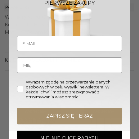
PIERWSZE ZAKUPY
PARAMETRY
Wymiary stołu (Śr. x W.): 130 x 75 cm
Kolor stołu: Biały, Czarny
Materiał: Ceramika, Stal nierdzewna
KLIENCI OGLĄDALI RÓWNIEŻ
Wyrażam zgodę na przetwarzanie danych
osobowych w celu wysyłki newslettera. W
każdej chwili możesz zrezygnować z
otrzymywania wiadomości.
Wyprzedany
Wyprzedany
ZAPISZ SIĘ TERAZ
NIE, NIE CHCĘ RABATU