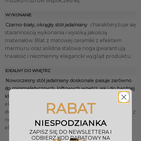
muzeum sztuki współczesnej.
WYKONANIE
charakteryzuje się
Czarno-biały, okrągły stół jadalniany
starannością wykonania i wysoką jakością
materiałów. Blat z matowej ceramiki z efektem
marmuru oraz solidna stalowa noga gwarantują
trwałość i niezmienny elegancki wygląd produktu.
IDEALNY DO WNĘTRZ
Nowoczesny stół jadalniany doskonale pasuje zarówno
do minimalistycznych, loftowych wnętrz, jak i do bardziej
, dodając im wyrafinowanego i
klasycznych aranżacji
RABAT
ekskluzywnego charakteru. Jego uniwersalny
design sprawia, że idealnie komponuje się zarówno z
nowoczesnymi meblami, jak i z tradycyjnymi
NIESPODZIANKA
elementami wystroju.
ZAPISZ SIĘ DO NEWSLETTERA I
ODBIERZ KOD RABATOWY NA