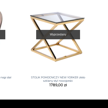
Wyprzedany
+
nogi stal
STOLIK POMOCNICZY NEW YORKER złoto
szklany styl nowojorski
1789,00
zł