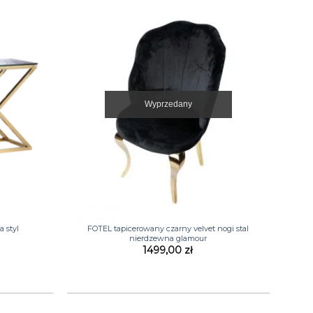
Wyprzedany
+
 styl
FOTEL tapicerowany czarny velvet nogi stal
nierdzewna glamour
1499,00
zł