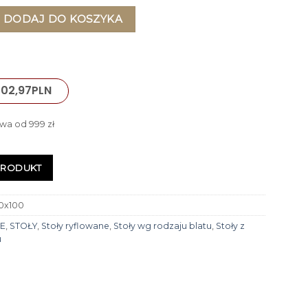
ante owalny na dwóch nogach, nogi z MDF-u lakierowanego, złam
DODAJ DO KOSZYKA
202,97
PLN
wa od 999 zł
PRODUKT
0x100
E
,
STOŁY
,
Stoły ryflowane
,
Stoły wg rodzaju blatu
,
Stoły z
u