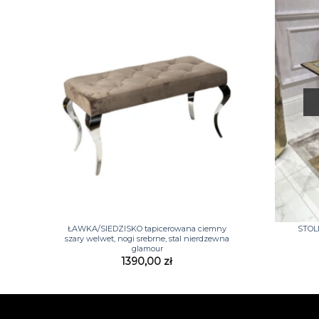
+
+
ŁAWKA/SIEDZISKO tapicerowana ciemny
STOL
szary welwet, nogi srebrne, stal nierdzewna
glamour
1390,00
zł