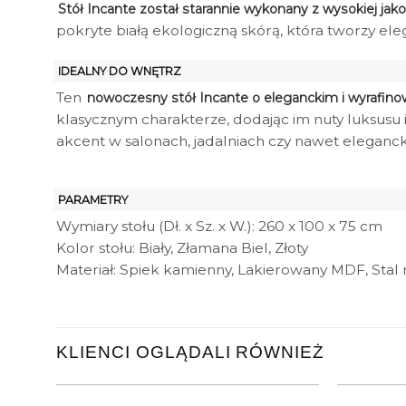
Stół Incante został starannie wykonany z wysokiej jak
pokryte białą ekologiczną skórą, która tworzy el
IDEALNY DO WNĘTRZ
Ten
nowoczesny stół Incante o eleganckim i wyrafin
klasycznym charakterze, dodając im nuty luksusu i
akcent w salonach, jadalniach czy nawet eleganck
PARAMETRY
Wymiary stołu (Dł. x Sz. x W.): 260 x 100 x 75 cm
Kolor stołu: Biały, Złamana Biel, Złoty
Materiał: Spiek kamienny, Lakierowany MDF, Stal
KLIENCI OGLĄDALI RÓWNIEŻ