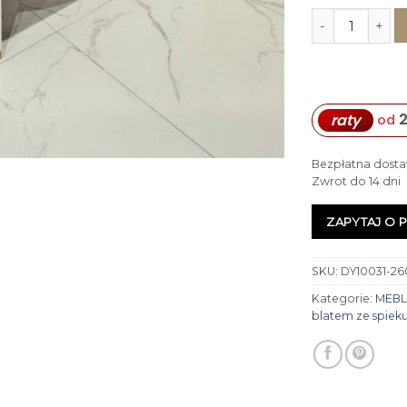
ilość STÓŁ Inc
raty
od
Bezpłatna dosta
Zwrot do 14 dni
ZAPYTAJ O 
SKU:
DY10031-26
Kategorie:
MEBL
blatem ze spiek