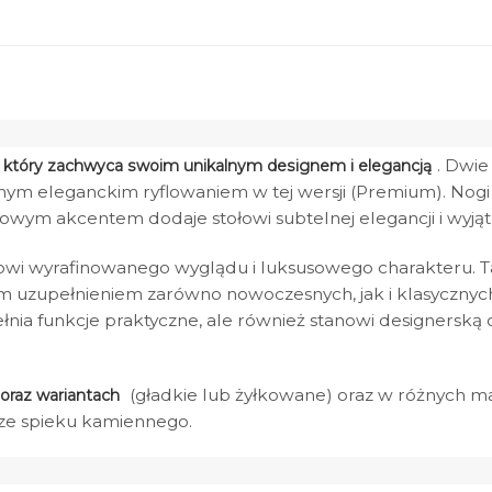
. Dwie
 który zachwyca swoim unikalnym designem i elegancją
ym eleganckim ryflowaniem w tej wersji (Premium). Nogi 
owym akcentem dodaje stołowi subtelnej elegancji i wyj
owi wyrafinowanego wyglądu i luksusowego charakteru. T
 uzupełnieniem zarówno nowoczesnych, jak i klasycznych 
ełnia funkcje praktyczne, ale również stanowi designersk
(gładkie lub żyłkowane) oraz w różnych m
 oraz wariantach
ze spieku kamiennego.