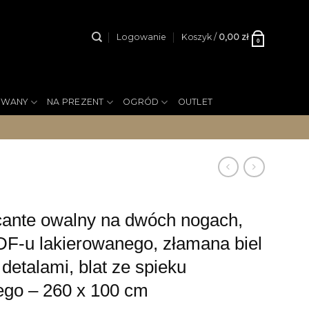
Logowanie
Koszyk /
0,00
zł
0
YWANY
NA PREZENT
OGRÓD
OUTLET
ante owalny na dwóch nogach,
DF-u lakierowanego, złamana biel
 detalami, blat ze spieku
go – 260 x 100 cm