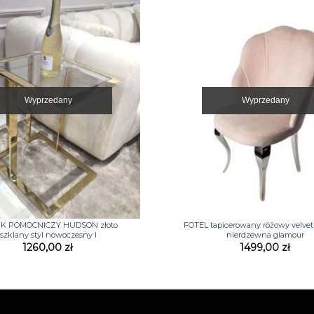
Wyprzedany
Wyprzedany
+
IK POMOCNICZY HUDSON złoto
FOTEL tapicerowany różowy velvet 
szklany styl nowoczesny I
nierdzewna glamour
1260,00
zł
1499,00
zł