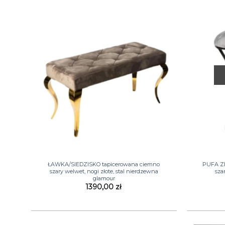
+
+
ŁAWKA/SIEDZISKO tapicerowana ciemno
PUFA Z
szary welwet, nogi złote, stal nierdzewna
sza
glamour
1390,00
zł