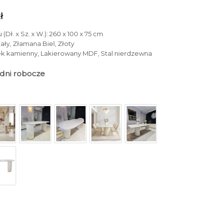
ł
(Dł. x Sz. x W.): 260 x 100 x 75 cm
iały, Złamana Biel, Złoty
iek kamienny, Lakierowany MDF, Stal nierdzewna
4 dni robocze