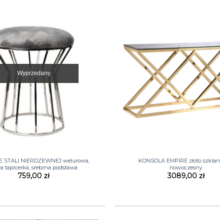
Wyprzedany
+
E STALI NIERDZEWNEJ welurowa,
KONSOLA EMPIRE złoto szklana
ra tapicerka, srebrna podstawa
nowoczesny
759,00
zł
3089,00
zł