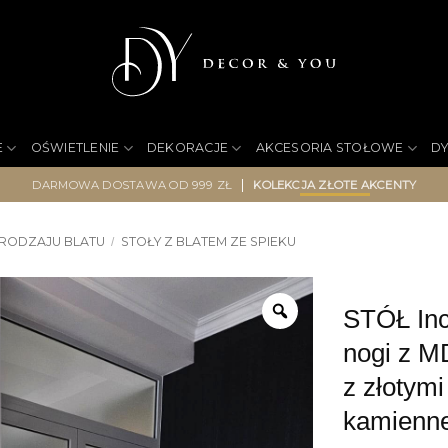
E
OŚWIETLENIE
DEKORACJE
AKCESORIA STOŁOWE
D
|
DARMOWA DOSTAWA OD 999 ZŁ
KOLEKCJA ZŁOTE AKCENTY
 RODZAJU BLATU
STOŁY Z BLATEM ZE SPIEKU
/
STÓŁ Inc
nogi z M
z złotymi
kamienne