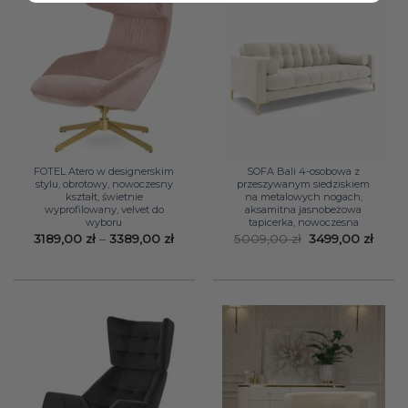
FOTEL Atero w designerskim
SOFA Bali 4-osobowa z
stylu, obrotowy, nowoczesny
przeszywanym siedziskiem
kształt, świetnie
na metalowych nogach,
wyprofilowany, velvet do
aksamitna jasnobeżowa
wyboru
tapicerka, nowoczesna
Zakres
Pierwotna
Aktua
3189,00
zł
–
3389,00
zł
5009,00
zł
3499,00
zł
cen:
cena
cena
od
wynosiła:
wynos
3189,00 zł
5009,00 zł.
3499,
do
3389,00 zł