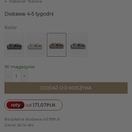
Materiał: Tkanina
Dostawa: 4-5 tygodni
Kolor
W magazynie
ilość SOFA MODUŁOWA Bloom 3-osobowa o designerskim styl
DODAJ DO KOSZYKA
raty
171,07
PLN
od
Bezpłatna dostawa od 999 zł
Zwrot do 14 dni