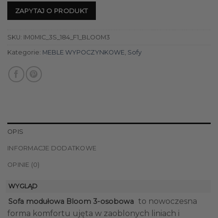
ZAPYTAJ O PRODUKT
SKU:
IM0MIC_3S_184_F1_BLOOM3
Kategorie:
MEBLE WYPOCZYNKOWE
,
Sofy
OPIS
INFORMACJE DODATKOWE
OPINIE (0)
WYGLĄD
to nowoczesna
Sofa modułowa Bloom 3-osobowa
forma komfortu ujęta w zaoblonych liniach i