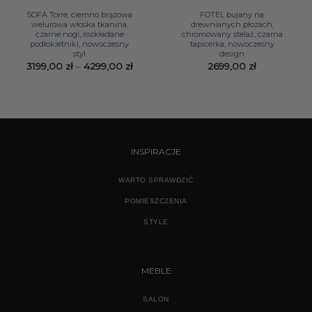
SOFA Torre, ciemno brązowa
FOTEL bujany na
welurowa włoska tkanina,
drewnianych płozach,
czarne nogi, rozkładane
chromowany stelaż, czarna
podłokietniki, nowoczesny
tapicerka, nowoczesny
styl
design
Zakres
3199,00
zł
–
4299,00
zł
2699,00
zł
cen:
od
3199,00 zł
do
4299,00 zł
INSPIRACJE
WARTO SPRAWDZIĆ
POMIESZCZENIA
STYLE
MEBLE
SALON