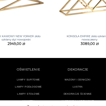
+
IK KAWOWY NEW YORKER złoto
KONSOLA EMPIRE złoto szklana
szklany styl nowojorski
nowoczesny
2949,00
zł
3089,00
zł
OŚWIETLENIE
DEKORACJE
LAMPY SUFITOWE
WAZONY I DONICZKI
LAMPY PODŁOGOWE
LUSTRA
LAMPY STOŁOWE
DEKORACJE ŚCIENNE
KINKIETY
AKCESORIA ŁAZIENKOWE