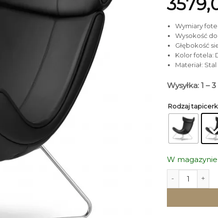
3579,
Wymiary fotela
Wysokość do 
Głębokość si
Kolor fotela:
Materiał: Sta
Wysyłka: 1 – 
Rodzaj tapicerk
W magazynie
ilość FOTEL La