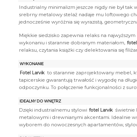
Industrialny minimalizm jeszcze nigdy nie był tak
srebrny metalowy stelaż nadaje mu loftowego char
jednocześnie wyróżnia się wyrazistą, geometryczn
Miękkie siedzisko zapewnia relaks na najwyższym 
wykonaniu i starannie dobranym materiałom,
fotel
relaksu, czytania książki czy delektowania się fili
WYKONANIE
to starannie zaprojektowany mebel, kt
Fotel Larvik
tapicerskie gwarantują trwałość i wygodę na dług
odpoczynku. To połączenie funkcjonalności z surow
IDEALNY DO WNĘTRZ
Dzięki industrialnemu stylowi
świetnie 
fotel Larvik
metalowymi i drewnianymi akcentami. Idealnie w
wyborem do nowoczesnych apartamentów, stylowych