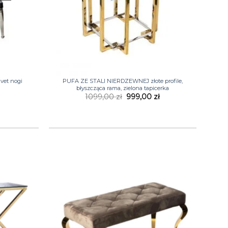
+
vet nogi
PUFA ZE STALI NIERDZEWNEJ złote profile,
błyszcząca rama, zielona tapicerka
Pierwotna
Aktualna
1099,00
zł
999,00
zł
cena
cena
wynosiła:
wynosi:
1099,00 zł.
999,00 zł.