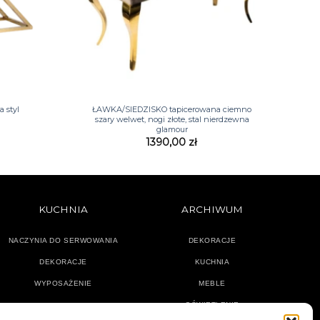
+
 styl
ŁAWKA/SIEDZISKO tapicerowana ciemno
szary welwet, nogi złote, stal nierdzewna
glamour
1390,00
zł
KUCHNIA
ARCHIWUM
NACZYNIA DO SERWOWANIA
DEKORACJE
DEKORACJE
KUCHNIA
WYPOSAŻENIE
MEBLE
OŚWIETLENIE