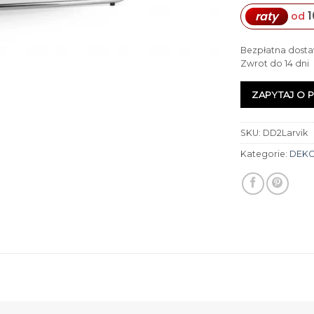
1
raty
od
Bezpłatna dosta
Zwrot do 14 dni
ZAPYTAJ O 
SKU:
DD2Larvik
Kategorie:
DEK