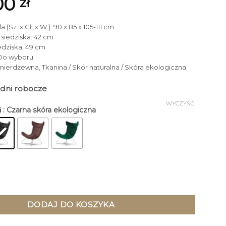
00
zł
 (Sz. x Gł. x W.): 90 x 85 x 105-111 cm
siedziska: 42 cm
edziska: 49 cm
 Do wyboru
l nierdzewna, Tkanina / Skór naturalna / Skóra ekologiczna
3 dni robocze
WYCZYŚĆ
: Czarna skóra ekologiczna
i
rvik na srebrnym metalowym stelażu, industrialny styl, wypoczy
DODAJ DO KOSZYKA