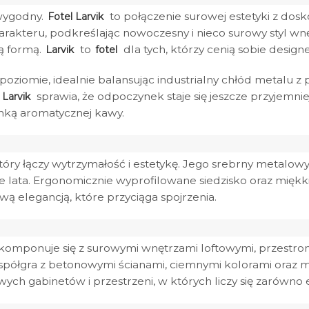
 wygodny.
to połączenie surowej estetyki z do
Fotel Larvik
akteru, podkreślając nowoczesny i nieco surowy styl wnę
ą formą.
to
dla tych, którzy cenią sobie design
Larvik
fotel
poziomie, idealnie balansując industrialny chłód metalu
sprawia, że odpoczynek staje się jeszcze przyjemni
 Larvik
żanką aromatycznej kawy.
óry łączy wytrzymałość i estetykę. Jego srebrny metalowy 
ie lata. Ergonomicznie wyprofilowane siedzisko oraz mięk
ą elegancją, które przyciąga spojrzenia.
komponuje się z surowymi wnętrzami loftowymi, przestro
spółgra z betonowymi ścianami, ciemnymi kolorami oraz 
 gabinetów i przestrzeni, w których liczy się zarówno es