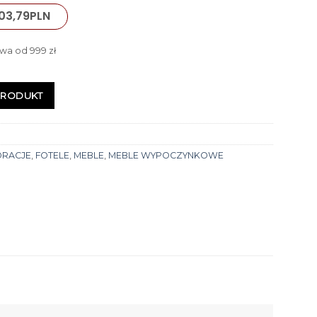
03,79
PLN
wa od 999 zł
PRODUKT
ORACJE
,
FOTELE
,
MEBLE
,
MEBLE WYPOCZYNKOWE