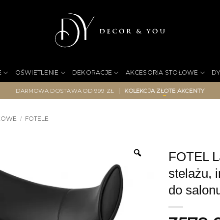
E
OŚWIETLENIE
DEKORACJE
AKCESORIA STOŁOWE
D
|
DARMOWA DOSTAWA OD 999 ZŁ
KOLEKCJA ZŁOTE AKCENTY
KOWE
FOTELE
/
FOTEL L
stelażu, 
do salon