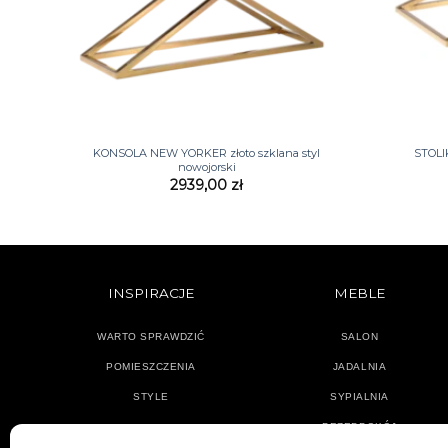
+
+
KONSOLA NEW YORKER złoto szklana styl
STOL
nowojorski
2939,00
zł
INSPIRACJE
MEBLE
WARTO SPRAWDZIĆ
SALON
POMIESZCZENIA
JADALNIA
STYLE
SYPIALNIA
PRZEDPOKÓJ