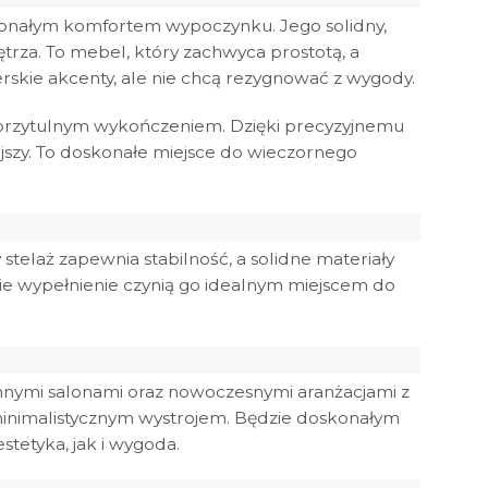
skonałym komfortem wypoczynku. Jego solidny,
trza. To mebel, który zachwyca prostotą, a
erskie akcenty, ale nie chcą rezygnować z wygody.
 z przytulnym wykończeniem. Dzięki precyzyjnemu
ejszy. To doskonałe miejsce do wieczornego
stelaż zapewnia stabilność, a solidne materiały
kie wypełnienie czynią go idealnym miejscem do
nnymi salonami oraz nowoczesnymi aranżacjami z
minimalistycznym wystrojem. Będzie doskonałym
tetyka, jak i wygoda.