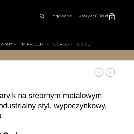
Logowanie
Koszyk /
0,00
zł
0
YWANY
NA PREZENT
OGRÓD
OUTLET
arvik na srebrnym metalowym
industrialny styl, wypoczynkowy,
u