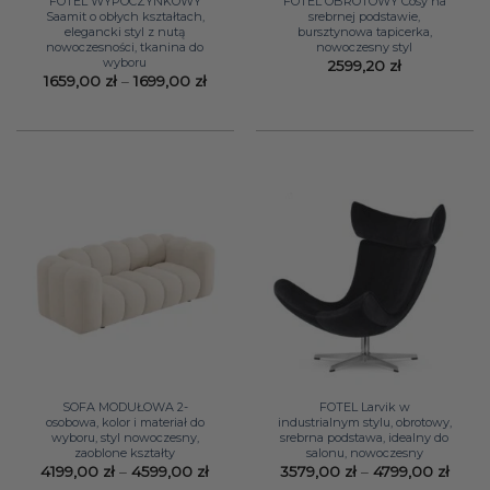
FOTEL WYPOCZYNKOWY
FOTEL OBROTOWY Cosy na
Saamit o obłych kształtach,
srebrnej podstawie,
elegancki styl z nutą
bursztynowa tapicerka,
nowoczesności, tkanina do
nowoczesny styl
wyboru
2599,20
zł
Zakres
1659,00
zł
–
1699,00
zł
cen:
od
1659,00 zł
do
1699,00 zł
SOFA MODUŁOWA 2-
FOTEL Larvik w
osobowa, kolor i materiał do
industrialnym stylu, obrotowy,
wyboru, styl nowoczesny,
srebrna podstawa, idealny do
zaoblone kształty
salonu, nowoczesny
Zakres
Zakr
4199,00
zł
–
4599,00
zł
3579,00
zł
–
4799,00
zł
cen:
cen: