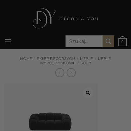
Przewiń
do
zawartości
Szukaj:
0
HOME
/
SKLEP DECOR&YOU
/
MEBLE
/
MEBLE
WYPOCZYNKOWE
/
SOFY