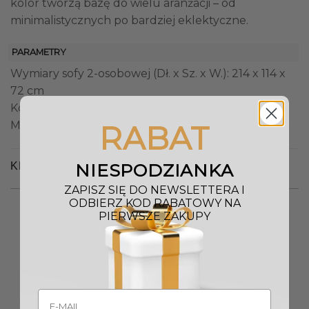
kolor tworzą bazę do wielu aranżacji – od
minimalistycznych po bardziej eklektyczne.
PARAMETRY
Wymiary sofy 2-osobowej (Dł. x Sz. x W.): 214 x 114 x
72 cm
Kolor sofy 2-osobowej: Czarny
Materiał: Tkanina
RABAT
KLIENCI OGLĄDALI RÓWNIEŻ
NIESPODZIANKA
ZAPISZ SIĘ DO NEWSLETTERA I
ODBIERZ KOD RABATOWY NA
PIERWSZE ZAKUPY