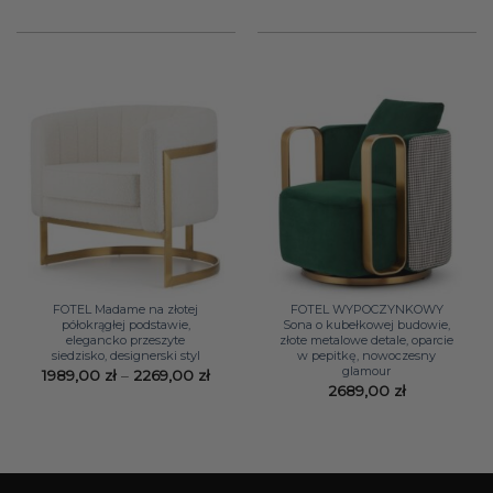
od
od
4199,00 zł
3579,
do
do
4599,00 zł
4799,
FOTEL Madame na złotej
FOTEL WYPOCZYNKOWY
półokrągłej podstawie,
Sona o kubełkowej budowie,
elegancko przeszyte
złote metalowe detale, oparcie
siedzisko, designerski styl
w pepitkę, nowoczesny
glamour
Zakres
1989,00
zł
–
2269,00
zł
cen:
2689,00
zł
od
1989,00 zł
do
2269,00 zł