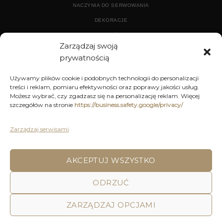
NACZYNIA DO SERWOWANIA
DEKORACJE
WYPOSAŻENIE
Zarządzaj swoją
prywatnością
ARCHIWUM
Używamy plików cookie i podobnych technologii do personalizacji
treści i reklam, pomiaru efektywności oraz poprawy jakości usług.
DEKORACJE
Możesz wybrać, czy zgadzasz się na personalizację reklam. Więcej
szczegółów na stronie
https://business.safety.google/privacy/
KUCHNIA
MEBLE
Zarządzaj serwisami
OŚWIETLENIE
AKCEPTUJ WSZYSTKO
POLITYKA PRYWATNOŚCI
REGULAMIN SKLEPU ON-LINE
ODRZUĆ
WYSYŁKA
DOSTAWA
ZWROTY I REKLAMACJE
HOME
DECOR AND YOU
ZARZĄDZAJ OPCJAMI
Decor & You | Home Decorations | Home Accessories |
Wszystkie Prawa zastrzeżone 2026 © Realizacja: Pink