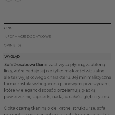
OPIS
INFORMACJE DODATKOWE
OPINIE (0)
WYGLĄD
zachwyca płynną, zaobloną
Sofa 2-osobowa Diana
linią, która nadaje jej nie tylko miękkości wizualnej,
ale też wyjątkowego charakteru. Jej minimalistyczna
forma została wzbogacona pionowymi przeszyciami,
które w elegancki sposób przełamują gładką
powierzchnię tapicerki, nadając całości głębi i rytmu.
Obita czarną tkaniną o delikatnej strukturze, sofa
prezentuje się szlachetnie i przytulnie zarazem. Ten