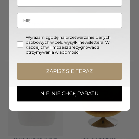
SZEZLONG z przeszywanym
ŁAWKA/SIEDZISKO
siedziskiem na metalowych
prostokątna z przeszywanym
nogach, aksamitna tapicerka
siedziskiem na metalowych
Wyrażam zgodę na przetwarzanie danych
i strona do wyboru
nogach, aksamitna tapicerka
do wyboru
osobowych w celu wysyłki newslettera. W
3749,00
zł
2199,00
zł
każdej chwili możesz zrezygnować z
otrzymywania wiadomości.
ZAPISZ SIĘ TERAZ
NIE, NIE CHCĘ RABATU