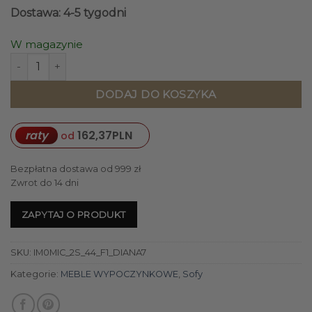
Dostawa: 4-5 tygodni
W magazynie
ilość SOFA 2-osobowa Diana o zaoblonych kształtach, pionow
DODAJ DO KOSZYKA
raty
162,37
PLN
od
Bezpłatna dostawa od 999 zł
Zwrot do 14 dni
ZAPYTAJ O PRODUKT
SKU:
IM0MIC_2S_44_F1_DIANA7
Kategorie:
MEBLE WYPOCZYNKOWE
,
Sofy