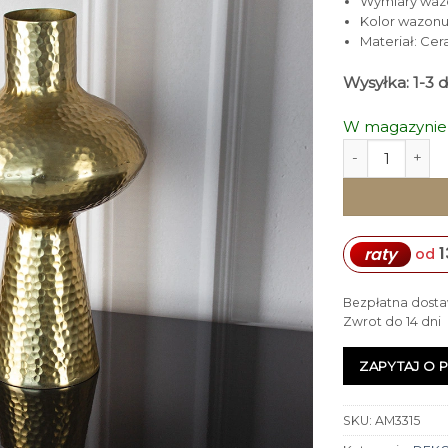
Wymiary wazon
Kolor wazonu
Materiał: Ce
Wysyłka: 1-3 
W magazynie
ilość WAZON zło
1
raty
od
Bezpłatna dosta
Zwrot do 14 dni
ZAPYTAJ O 
SKU:
AM3315