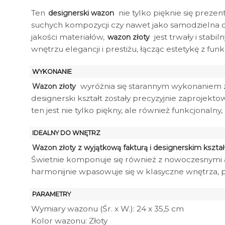
Ten
nie tylko pięknie się preze
designerski wazon
suchych kompozycji czy nawet jako samodzielna ozd
jakości materiałów,
jest trwały i stab
wazon złoty
wnętrzu elegancji i prestiżu, łącząc estetykę z fun
WYKONANIE
wyróżnia się starannym wykonaniem z w
Wazon złoty
designerski kształt zostały precyzyjnie zaprojek
ten jest nie tylko piękny, ale również funkcjonal
IDEALNY DO WNĘTRZ
Wazon złoty z wyjątkową fakturą i designerskim kszta
Świetnie komponuje się również z nowoczesnymi a
harmonijnie wpasowuje się w klasyczne wnętrza, p
PARAMETRY
Wymiary wazonu (Śr. x W.): 24 x 35,5 cm
Kolor wazonu: Złoty