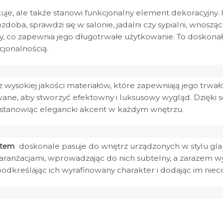
ntuje, ale także stanowi funkcjonalny element dekoracyjn
oba, sprawdzi się w salonie, jadalni czy sypialni, wnoszą
ilny, co zapewnia jego długotrwałe użytkowanie. To doskon
kcjonalnością.
ysokiej jakości materiałów, które zapewniają jego trwałoś
towane, aby stworzyć efektowny i luksusowy wygląd. Dzięki
ny, stanowiąc elegancki akcent w każdym wnętrzu.
doskonale pasuje do wnętrz urządzonych w stylu glam
łtem
ranżacjami, wprowadzając do nich subtelny, a zarazem wy
odkreślając ich wyrafinowany charakter i dodając im niec