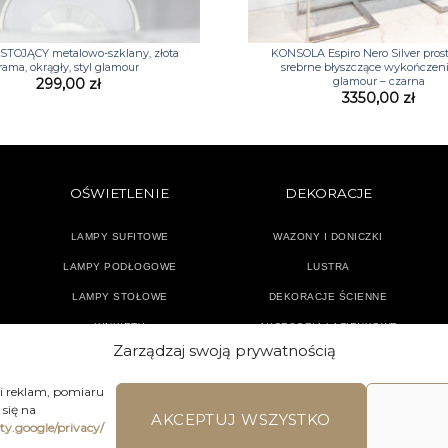
+
STOJĄCY metalowo-szklany, złota
KONSOLA Espiro Nero Silver pros
rama, okrągły, styl glamour
srebrne błyszczące wykończeni
glamour – czarna
299,00
zł
3350,00
zł
OŚWIETLENIE
DEKORACJE
LAMPY SUFITOWE
WAZONY I DONICZKI
LAMPY PODŁOGOWE
LUSTRA
LAMPY STOŁOWE
DEKORACJE ŚCIENNE
KINKIETY
AKCESORIA ŁAZIENKOWE
Zarządzaj swoją prywatnością
TEKSTYLIA
DODATKI
 i reklam, pomiaru
się na
AKCEPTUJ WSZYSTKO
ety.google/privacy/