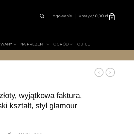
Logowanie
Koszyk /
0,00
zł
0
YWANY
NA PREZENT
OGRÓD
OUTLET
oty, wyjątkowa faktura,
ki kształt, styl glamour