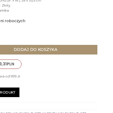
u (Śr. x W.): 24 x 35,5 cm
: Złoty
ramika
dni roboczych
ty, wyjątkowa faktura, designerski kształt, styl glamour
DODAJ DO KOSZYKA
3,31
PLN
wa od 999 zł
PRODUKT