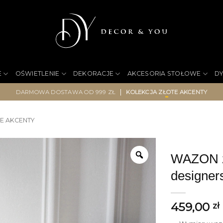
E
OŚWIETLENIE
DEKORACJE
AKCESORIA STOŁOWE
D
|
DARMOWA DOSTAWA OD 999 ZŁ
KOLEKCJA ZŁOTE AKCENTY
E AKCENTY
WAZON zł
designers
459,00
zł