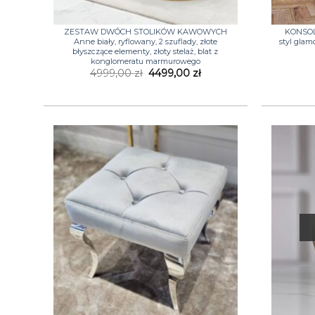
+
+
ZESTAW DWÓCH STOLIKÓW KAWOWYCH
KONSOLA
Anne biały, ryflowany, 2 szuflady, złote
styl glam
błyszczące elementy, złoty stelaż, blat z
konglomeratu marmurowego
Pierwotna
Aktualna
4999,00
zł
4499,00
zł
cena
cena
wynosiła:
wynosi:
4999,00 zł.
4499,00 zł.