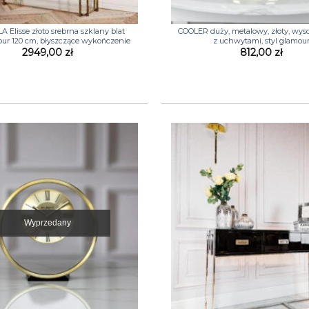
+
 Elisse złoto srebrna szklany blat
COOLER duży, metalowy, złoty, wyso
our 120 cm, błyszczące wykończenie
z uchwytami, styl glamou
2949,00
zł
812,00
zł
Wyprzedany