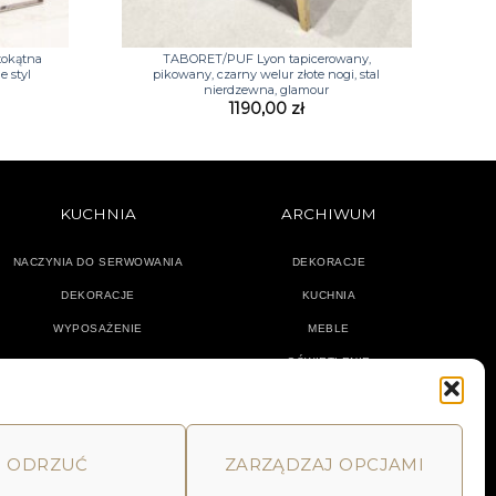
+
tokątna
TABORET/PUF Lyon tapicerowany,
e styl
pikowany, czarny welur złote nogi, stal
nierdzewna, glamour
1190,00
zł
KUCHNIA
ARCHIWUM
NACZYNIA DO SERWOWANIA
DEKORACJE
DEKORACJE
KUCHNIA
WYPOSAŻENIE
MEBLE
OŚWIETLENIE
ODRZUĆ
ZARZĄDZAJ OPCJAMI