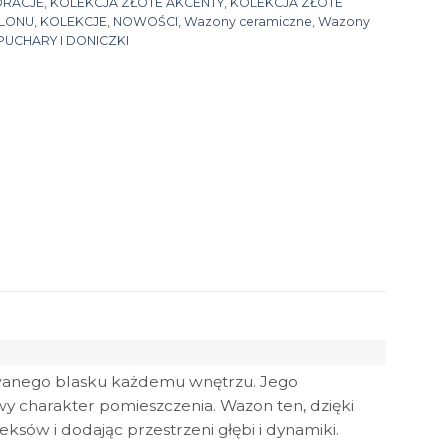
ORACJE
,
KOLEKCJA ZŁOTE AKCENTY
,
KOLEKCJA ZŁOTE
ALONU
,
KOLEKCJE
,
NOWOŚCI
,
Wazony ceramiczne
,
Wazony
UCHARY I DONICZKI
owanego blasku każdemu wnętrzu. Jego
y charakter pomieszczenia. Wazon ten, dzięki
eksów i dodając przestrzeni głębi i dynamiki.