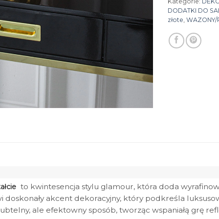
Kategorie:
DEK
DODATKI DO S
złote
,
WAZONY/P
to kwintesencja stylu glamour, która doda wyrafin
ałcie
i doskonały akcent dekoracyjny, który podkreśla luksusow
subtelny, ale efektowny sposób, tworząc wspaniałą grę refl