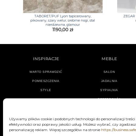
+
+
TABORET/PUF Lyon tapicerowany,
ZEGAR 
pikowany, szary welur, srebrne nogi, stal
nierdzewna, glamour
1190,00
zł
INSPIRACJE
MEBLE
WARTO SPRAWDZIĆ
SALON
POMIESZCZENIA
JADALNIA
STYLE
SYPIALNIA
PRZEDPOKÓJ
Używamy plików cookie i podobnych technologii do personalizacji treści
efektywności oraz poprawy jakości usług. Możesz wybrać, czy zgadzasz 
personalizację reklam. Więcej szczegółów na stronie
https://business.saf