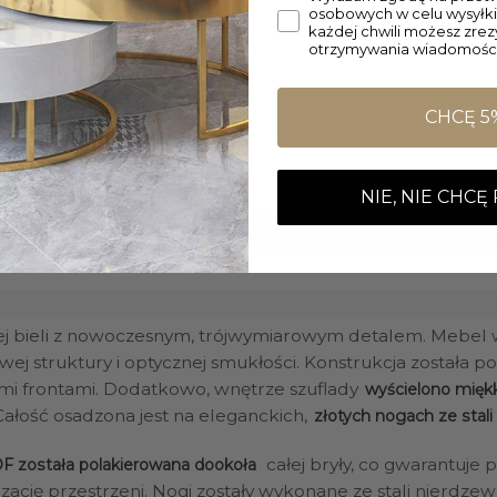
osobowych w celu wysyłki
każdej chwili możesz zre
otrzymywania wiadomości
CHCĘ 5
NIE, NIE CHCĘ
ej bieli z nowoczesnym, trójwymiarowym detalem. Mebel 
owej struktury i optycznej smukłości. Konstrukcja została p
ymi frontami. Dodatkowo, wnętrze szuflady
wyścielono mięk
ałość osadzona jest na eleganckich,
złotych nogach ze stali
całej bryły, co gwarantuje
F została polakierowana dookoła
ację przestrzeni. Nogi zostały wykonane ze stali nierdzew