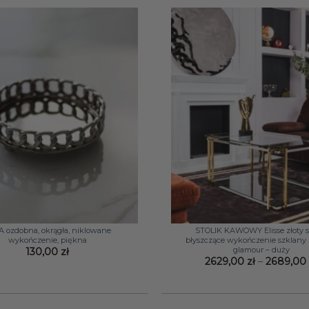
+
 ozdobna, okrągła, niklowane
STOLIK KAWOWY Elisse złoty st
wykończenie, piękna
błyszczące wykończenie szklany b
glamour – duży
130,00
zł
2629,00
zł
–
2689,0