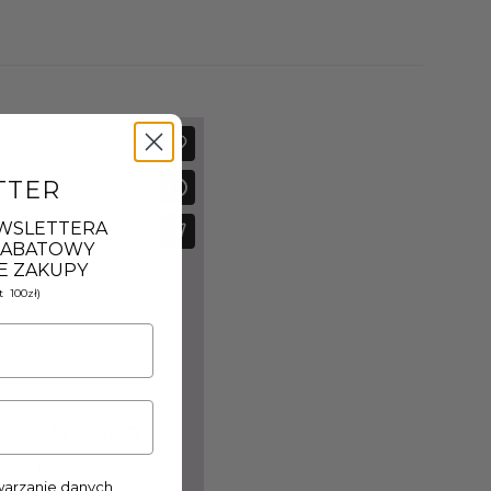
TTER
EWSLETTERA
 RABATOWY
E ZAKUPY
 100zł)
arzanie danych