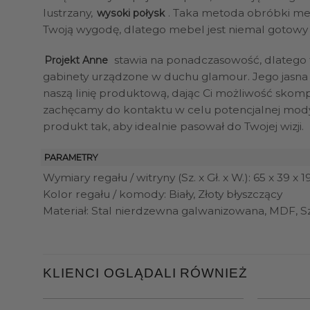
lustrzany,
. Taka metoda obróbki met
wysoki połysk
Twoją wygodę, dlatego mebel jest niemal gotowy d
stawia na ponadczasowość, dlatego te
Projekt Anne
gabinety urządzone w duchu glamour. Jego jasna 
naszą linię produktową, dając Ci możliwość skomp
zachęcamy do kontaktu w celu potencjalnej modyf
produkt tak, aby idealnie pasował do Twojej wizji.
PARAMETRY
Wymiary regału / witryny (Sz. x Gł. x W.): 65 x 39 x 
Kolor regału / komody: Biały, Złoty błyszczący
Materiał: Stal nierdzewna galwanizowana, MDF, S
KLIENCI OGLĄDALI RÓWNIEŻ