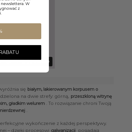
 newslettera. W
zygnować z
.
%
 RABATU
wyróżnia się
białym, lakierowanym korpusem o
odzielona na dwie strefy: górną,
przeszkloną witrynę
. To rozwiązanie chroni Twoją
kim, gładkim welurem
.
 nierdzewnej
 perfekcyjne wykończenie z każdej perspektywy.
nej – dzięki procesowi
posiadają
galwanizacji