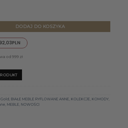
e biały, ryflowany, szklana witryna, 1 szuflada, 1 para drzwi, zł
DODAJ DO KOSZYKA
92,03
PLN
wa od 999 zł
PRODUKT
 Gold
,
BIAŁE MEBLE RYFLOWANE ANNE
,
KOLEKCJE
,
KOMODY
,
ane
,
MEBLE
,
NOWOŚCI