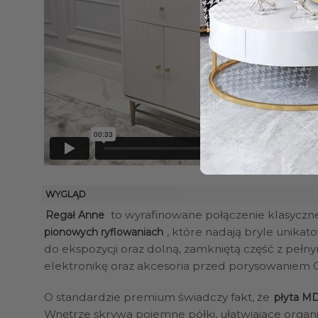
WYGLĄD
to wyrafinowane połączenie klasyczn
Regał Anne
, które nadają bryle unikat
pionowych ryflowaniach
do ekspozycji oraz dolną, zamkniętą część z pełn
elektronikę oraz akcesoria przed porysowaniem C
O standardzie premium świadczy fakt, że
płyta MD
Wnętrze skrywa pojemne półki, ułatwiające organiz