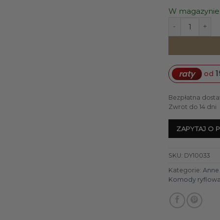
W magazynie
ilość REGAŁ Ann
1
raty
od
Bezpłatna dosta
Zwrot do 14 dni
ZAPYTAJ O 
SKU:
DY10033
Kategorie:
Anne
Komody ryflow