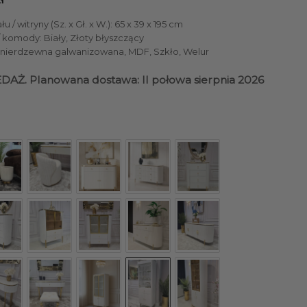
 / witryny (Sz. x Gł. x W.): 65 x 39 x 195 cm
/ komody: Biały, Złoty błyszczący
al nierdzewna galwanizowana, MDF, Szkło, Welur
Ż. Planowana dostawa: II połowa sierpnia 2026