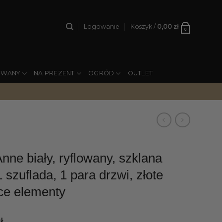
Logowanie
Koszyk /
0,00
zł
0
YWANY
NA PREZENT
OGRÓD
OUTLET
ne biały, ryflowany, szklana
1 szuflada, 1 para drzwi, złote
ce elementy
ł