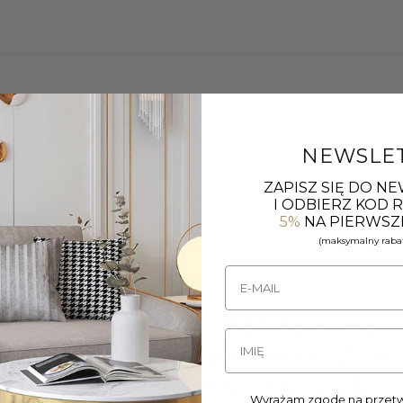
NEWSLE
ZAPISZ SIĘ DO N
I ODBIERZ KOD
5%
NA PIERWSZ
(maksymalny rabat
Wyrażam zgodę na przetw