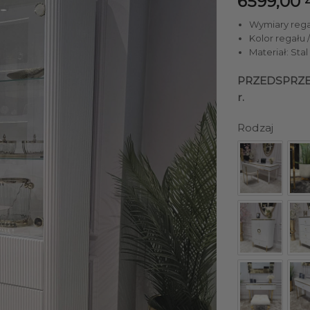
6599,00
Wymiary regału
Kolor regału 
Materiał: St
PRZEDSPRZEDA
r.
Rodzaj