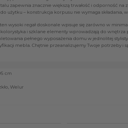
alu zapewnia znacznie większą trwałość i odporność na 
o użytku – konstrukcja korpusu nie wymaga składania, wys
n wysoki regał doskonale wpisuje się zarówno w minimalis
kolorystyka i szklane elementy wprowadzają do wnętrza po
letowania pełnego wyposażenia domu w jednolitej stylisty
ikacji mebla. Chętnie przeanalizujemy Twoje potrzeby i s
195 cm
zkło, Welur