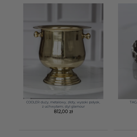
+
+
COOLER duży, metalowy, złoty, wysoki połysk,
TACA
z uchwytami, styl glamour
812,00
zł