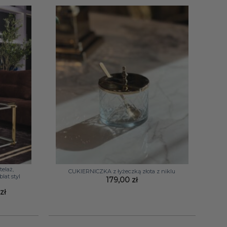
+
elaż,
CUKIERNICZKA z łyżeczką złota z niklu
lat styl
179,00
zł
Zakres
0
zł
cen:
od
2629,00 zł
do
2689,00 zł