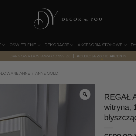
E
OŚWIETLENIE
DEKORACJE
AKCESORIA STOŁOWE
D
|
DARMOWA DOSTAWA OD 999 ZŁ
KOLEKCJA ZŁOTE AKCENTY
YFLOWANE ANNE
ANNE GOLD
/
REGAŁ An
witryna, 
błyszczą
z